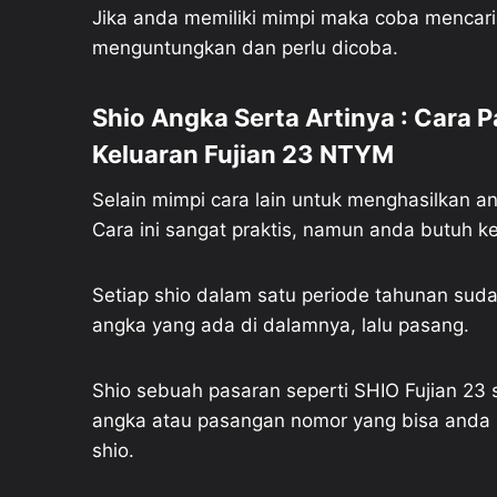
Jika anda memiliki mimpi maka coba mencar
menguntungkan dan perlu dicoba.
Shio Angka Serta Artinya : Cara 
Keluaran Fujian 23 NTYM
Selain mimpi cara lain untuk menghasilkan a
Cara ini sangat praktis, namun anda butuh ket
Setiap shio dalam satu periode tahunan suda
angka yang ada di dalamnya, lalu pasang.
Shio sebuah pasaran seperti SHIO Fujian 23
angka atau pasangan nomor yang bisa anda mi
shio.