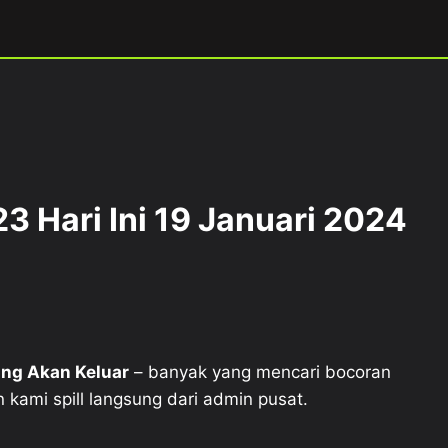
3 Hari Ini 19 Januari 2024
ang Akan Keluar
– banyak yang mencari bocoran
n kami spill langsung dari admin pusat.