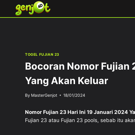
Skip
to
content
TOGEL FUJIAN 23
Bocoran Nomor Fujian 2
Yang Akan Keluar
By
MasterGenjot
18/01/2024
Nomor Fujian 23 Hari Ini 19 Januari 2024 Y
Fujian 23 atau Fujian 23 pools, sebab itu aka