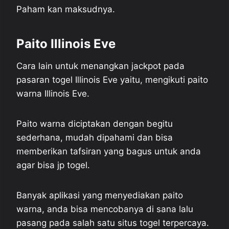
Paham kan maksudnya.
Paito Illinois Eve
Cara lain untuk menangkan jackpot pada
pasaran togel Illinois Eve yaitu, mengikuti paito
warna Illinois Eve.
Paito warna diciptakan dengan begitu
sederhana, mudah dipahami dan bisa
memberikan tafsiran yang bagus untuk anda
agar bisa jp togel.
Banyak aplikasi yang menyediakan paito
warna, anda bisa mencobanya di sana lalu
pasang pada salah satu situs togel terpercaya.