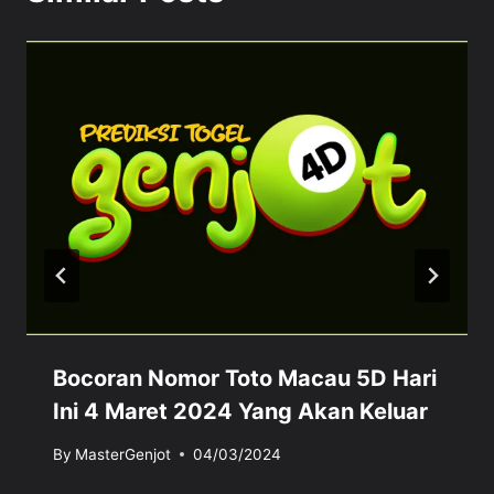
Bocoran Nomor Toto Macau 5D Hari
Ini 4 Maret 2024 Yang Akan Keluar
By
MasterGenjot
04/03/2024