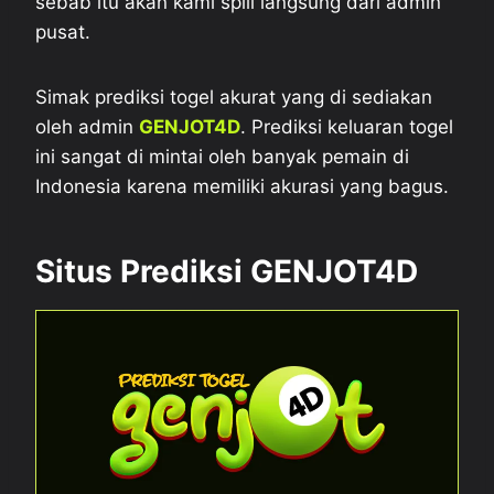
sebab itu akan kami spill langsung dari admin
pusat.
Simak prediksi togel akurat yang di sediakan
oleh admin
GENJOT4D
. Prediksi keluaran togel
ini sangat di mintai oleh banyak pemain di
Indonesia karena memiliki akurasi yang bagus.
Situs Prediksi GENJOT4D