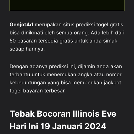
Genjot4d
merupakan situs prediksi togel gratis
bisa dinikmati oleh semua orang. Ada lebih dari
50 pasaran tersedia gratis untuk anda simak
setiap harinya.
Dengan adanya prediksi ini, dijamin anda akan
terbantu untuk menemukan angka atau nomor
keberuntungan yang bisa memberikan jackpot
togel bayaran terbesar.
Tebak Bocoran Illinois Eve
Hari Ini 19 Januari 2024