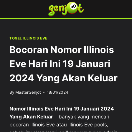
Skip
to
content
TOGEL ILLINOIS EVE
Bocoran Nomor Illinois
Eve Hari Ini 19 Januari
2024 Yang Akan Keluar
By
MasterGenjot
18/01/2024
Nomor Illinois Eve Hari Ini 19 Januari 2024
Yang Akan Keluar
– banyak yang mencari
bocoran Illinois Eve atau Illinois Eve pools,