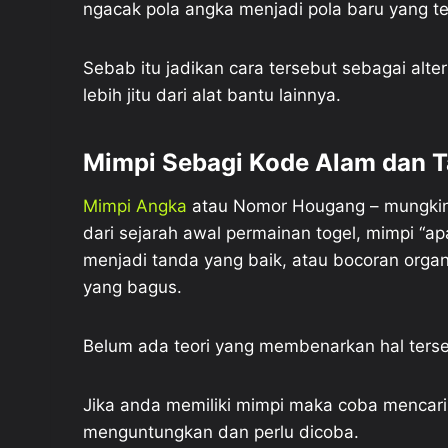
ngacak pola angka menjadi pola baru yang te
Sebab itu jadikan cara tersebut sebagai alte
lebih jitu dari alat bantu lainnya.
Mimpi Sebagi Kode Alam dan 
Mimpi Angka
atau Nomor Hougang – mungkin 
dari sejarah awal permainan togel, mimpi “ap
menjadi tanda yang baik, atau bocoran organ
yang bagus.
Belum ada teori yang membenarkan hal terseb
Jika anda memiliki mimpi maka coba mencar
menguntungkan dan perlu dicoba.