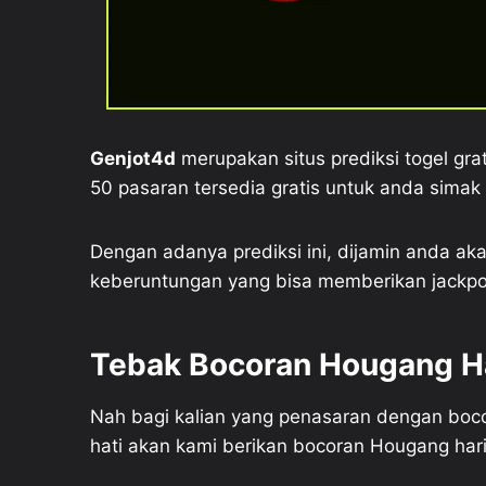
Genjot4d
merupakan situs prediksi togel grat
50 pasaran tersedia gratis untuk anda simak 
Dengan adanya prediksi ini, dijamin anda a
keberuntungan yang bisa memberikan jackpot
Tebak Bocoran Hougang Ha
Nah bagi kalian yang penasaran dengan boc
hati akan kami berikan bocoran Hougang hari i