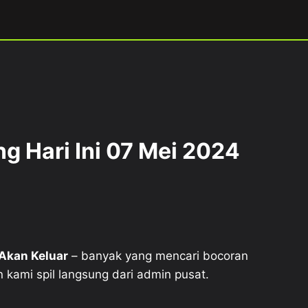
 Hari Ini 07 Mei 2024
Akan Keluar
– banyak yang mencari bocoran
kami spil langsung dari admin pusat.