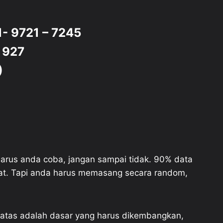
- 9721 – 7245
 927
)
arus anda coba, jangan sampai tidak. 90% data
pat. Tapi anda harus memasang secara random,
 atas adalah dasar yang harus dikembangkan,