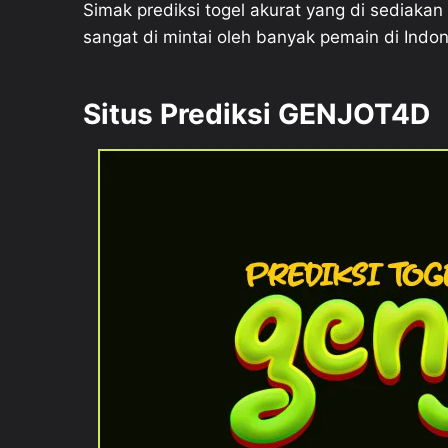
Simak prediksi togel akurat yang di sediaka
sangat di mintai oleh banyak pemain di Indon
Situs Prediksi GENJOT4D