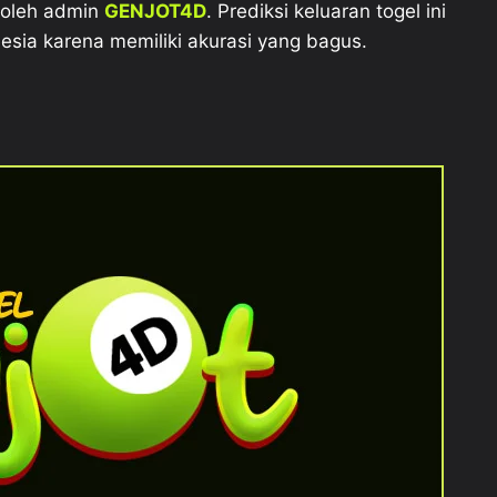
n oleh admin
GENJOT4D
. Prediksi keluaran togel ini
esia karena memiliki akurasi yang bagus.