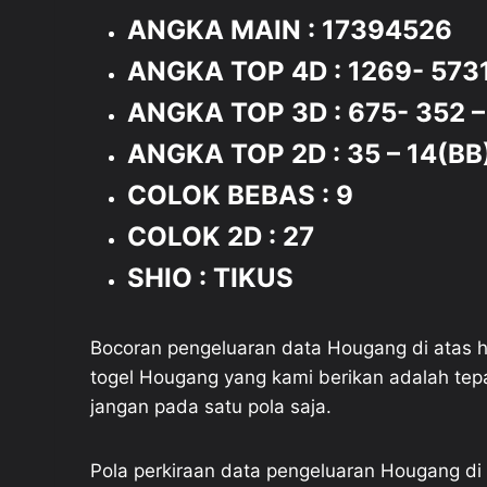
ANGKA MAIN : 17394526
ANGKA TOP 4D : 1269- 5731
ANGKA TOP 3D : 675- 352 –
ANGKA TOP 2D : 35 – 14(BB
COLOK BEBAS : 9
COLOK 2D : 27
SHIO : TIKUS
Bocoran pengeluaran data Hougang di atas h
togel Hougang yang kami berikan adalah te
jangan pada satu pola saja.
Pola perkiraan data pengeluaran Hougang di