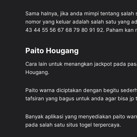
Sama halnya, jika anda mimpi tentang salah
nomor yang keluar adalah salah satu yang ad
43 44 55 56 67 68 79 80 91 92. Paham kan
Paito Hougang
Cara lain untuk menangkan jackpot pada pasa
Hougang.
Paito warna diciptakan dengan begitu sede
tafsiran yang bagus untuk anda agar bisa jp t
Banyak aplikasi yang menyediakan paito war
pada salah satu situs togel terpercaya.