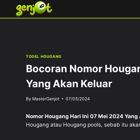
Skip
to
content
TOGEL HOUGANG
Bocoran Nomor Hougang
Yang Akan Keluar
By
MasterGenjot
07/05/2024
Nomor Hougang Hari Ini 07 Mei 2024 Yang 
Hougang atau Hougang pools, sebab itu akan 