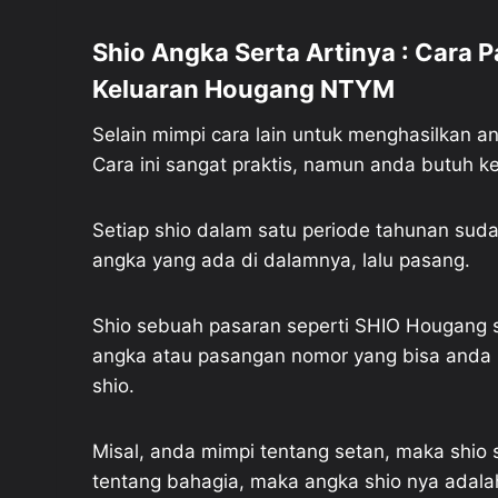
Shio Angka Serta Artinya : Cara 
Keluaran Hougang NTYM
Selain mimpi cara lain untuk menghasilkan a
Cara ini sangat praktis, namun anda butuh ket
Setiap shio dalam satu periode tahunan suda
angka yang ada di dalamnya, lalu pasang.
Shio sebuah pasaran seperti SHIO Hougang 
angka atau pasangan nomor yang bisa anda mi
shio.
Misal, anda mimpi tentang setan, maka shio 
tentang bahagia, maka angka shio nya adala