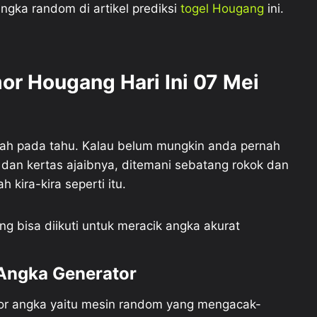
ngka random di artikel prediksi
togel Hougang
ini.
r Hougang Hari Ini 07 Mei
h pada tahu. Kalau belum mungkin anda pernah
an kertas ajaibnya, ditemani sebatang rokok dan
kira-kira seperti itu.
ng bisa diikuti untuk meracik angka akurat
Angka Generator
or angka yaitu mesin random yang mengacak-