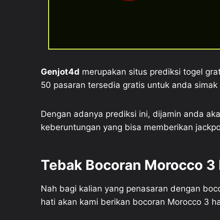
Genjot4d
merupakan situs prediksi togel grat
50 pasaran tersedia gratis untuk anda simak 
Dengan adanya prediksi ini, dijamin anda a
keberuntungan yang bisa memberikan jackpot
Tebak Bocoran Morocco 3 
Nah bagi kalian yang penasaran dengan boc
hati akan kami berikan bocoran Morocco 3 hari