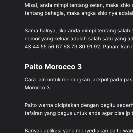
Misal, anda mimpi tentang setan, maka shio 
tentang bahagia, maka angka shio nya adala
Sama halnya, jika anda mimpi tentang salah
nomor yang keluar adalah salah satu yang ad
43 44 55 56 67 68 79 80 91 92. Paham kan
Paito Morocco 3
Cara lain untuk menangkan jackpot pada pasa
Morocco 3.
Paito warna diciptakan dengan begitu sede
tafsiran yang bagus untuk anda agar bisa jp t
Banyak aplikasi yang menyediakan paito war