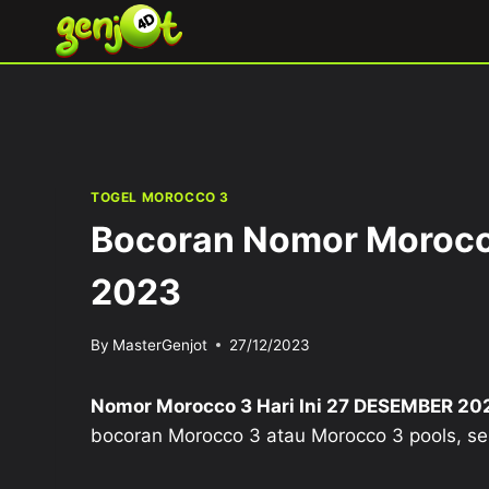
Skip
to
content
TOGEL MOROCCO 3
Bocoran Nomor Morocco
2023
By
MasterGenjot
27/12/2023
Nomor Morocco 3 Hari Ini 27
DESEMBER 202
bocoran Morocco 3 atau Morocco 3 pools, seb