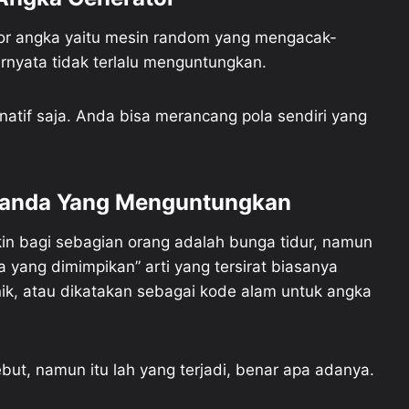
or angka yaitu mesin random yang mengacak-
rnyata tidak terlalu menguntungkan.
rnatif saja. Anda bisa merancang pola sendiri yang
Tanda Yang Menguntungkan
n bagi sebagian orang adalah bunga tidur, namun
a yang dimimpikan” arti yang tersirat biasanya
ik, atau dikatakan sebagai kode alam untuk angka
ut, namun itu lah yang terjadi, benar apa adanya.