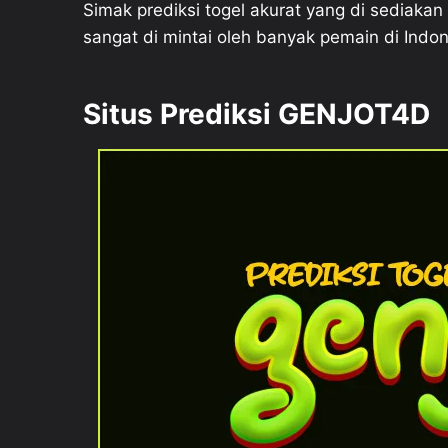
Simak prediksi togel akurat yang di sediaka
sangat di mintai oleh banyak pemain di Indon
Situs Prediksi GENJOT4D