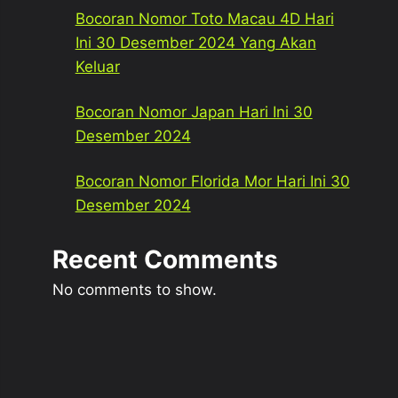
Bocoran Nomor Toto Macau 4D Hari
Ini 30 Desember 2024 Yang Akan
Keluar
Bocoran Nomor Japan Hari Ini 30
Desember 2024
Bocoran Nomor Florida Mor Hari Ini 30
Desember 2024
Recent Comments
No comments to show.