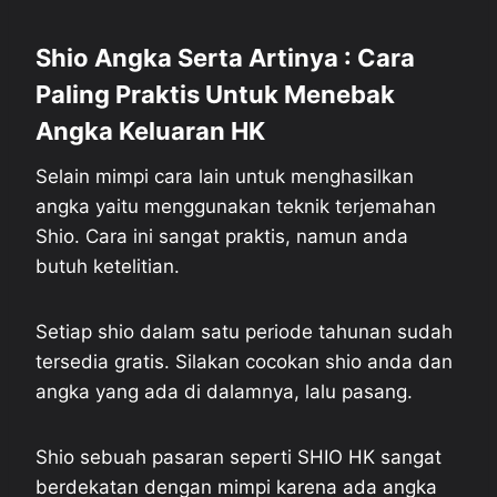
Shio Angka Serta Artinya : Cara
Paling Praktis Untuk Menebak
Angka Keluaran HK
Selain mimpi cara lain untuk menghasilkan
angka yaitu menggunakan teknik terjemahan
Shio. Cara ini sangat praktis, namun anda
butuh ketelitian.
Setiap shio dalam satu periode tahunan sudah
tersedia gratis. Silakan cocokan shio anda dan
angka yang ada di dalamnya, lalu pasang.
Shio sebuah pasaran seperti SHIO HK sangat
berdekatan dengan mimpi karena ada angka