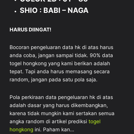
SHIO : BABI – NAGA
HARUS DIINGAT!
Bocoran pengeluaran data hk di atas harus
anda coba, jangan sampai tidak. 90% data
togel hongkong yang kami berikan adalah
tepat. Tapi anda harus memasang secara
random, jangan pada satu pola saja.
Pola perkiraan data pengeluaran hk di atas
adalah dasar yang harus dikembangkan,
karena tidak mungkin kami sertakan semua
angka random di artikel prediksi
togel
hongkong
ini. Paham kan…