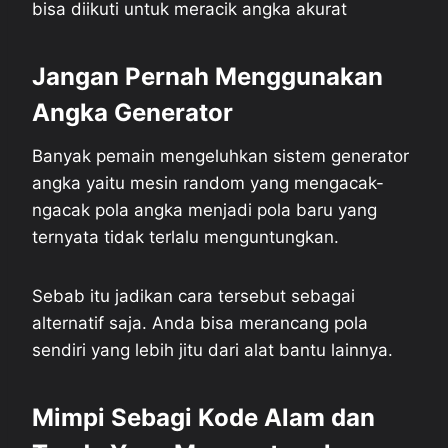
bisa diikuti untuk meracik angka akurat
Jangan Pernah Menggunakan
Angka Generator
Banyak pemain mengeluhkan sistem generator
angka yaitu mesin random yang mengacak-
ngacak pola angka menjadi pola baru yang
ternyata tidak terlalu menguntungkan.
Sebab itu jadikan cara tersebut sebagai
alternatif saja. Anda bisa merancang pola
sendiri yang lebih jitu dari alat bantu lainnya.
Mimpi Sebagi Kode Alam dan