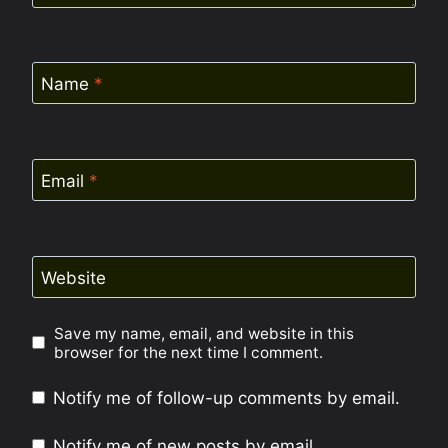
Name
*
Email
*
Website
Save my name, email, and website in this
browser for the next time I comment.
Notify me of follow-up comments by email.
Notify me of new posts by email.