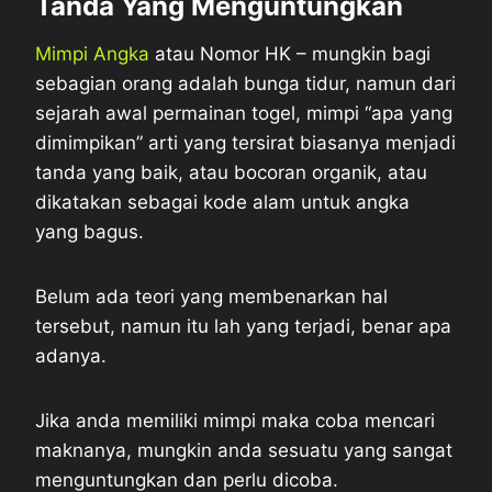
Tanda Yang Menguntungkan
Mimpi Angka
atau Nomor HK – mungkin bagi
sebagian orang adalah bunga tidur, namun dari
sejarah awal permainan togel, mimpi “apa yang
dimimpikan” arti yang tersirat biasanya menjadi
tanda yang baik, atau bocoran organik, atau
dikatakan sebagai kode alam untuk angka
yang bagus.
Belum ada teori yang membenarkan hal
tersebut, namun itu lah yang terjadi, benar apa
adanya.
Jika anda memiliki mimpi maka coba mencari
maknanya, mungkin anda sesuatu yang sangat
menguntungkan dan perlu dicoba.