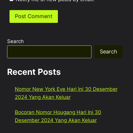
Search
Search
Recent Posts
Nomor New York Eve Hari Ini 30 Desember
2024 Yang Akan Keluar
Bocoran Nomor Hougang Hari Ini 30
Desember 2024 Yang Akan Keluar