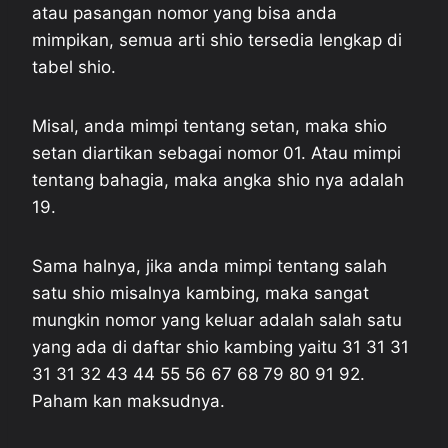
atau pasangan nomor yang bisa anda
mimpikan, semua arti shio tersedia lengkap di
tabel shio.
Misal, anda mimpi tentang setan, maka shio
setan diartikan sebagai nomor 01. Atau mimpi
tentang bahagia, maka angka shio nya adalah
19.
Sama halnya, jika anda mimpi tentang salah
satu shio misalnya kambing, maka sangat
mungkin nomor yang keluar adalah salah satu
yang ada di daftar shio kambing yaitu 31 31 31
31 31 32 43 44 55 56 67 68 79 80 91 92.
Paham kan maksudnya.