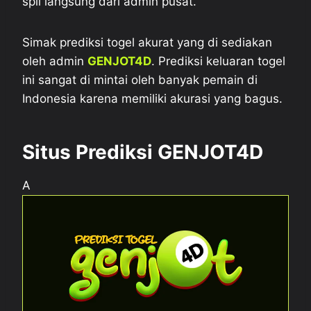
spil langsung dari admin pusat.
Simak prediksi togel akurat yang di sediakan
oleh admin
GENJOT4D
. Prediksi keluaran togel
ini sangat di mintai oleh banyak pemain di
Indonesia karena memiliki akurasi yang bagus.
Situs Prediksi GENJOT4D
A