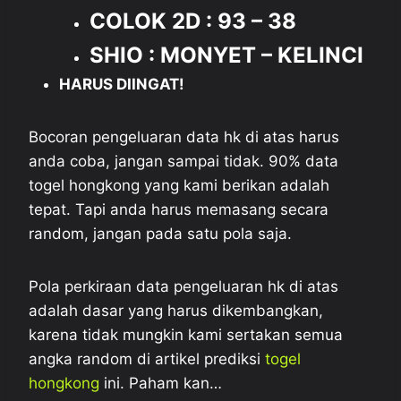
COLOK 2D : 93 – 38
SHIO : MONYET – KELINCI
HARUS DIINGAT!
Bocoran pengeluaran data hk di atas harus
anda coba, jangan sampai tidak. 90% data
togel hongkong yang kami berikan adalah
tepat. Tapi anda harus memasang secara
random, jangan pada satu pola saja.
Pola perkiraan data pengeluaran hk di atas
adalah dasar yang harus dikembangkan,
karena tidak mungkin kami sertakan semua
angka random di artikel prediksi
togel
hongkong
ini. Paham kan…