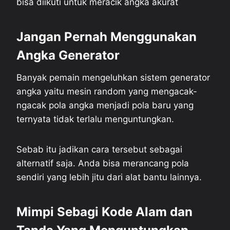
bisa diikuti untuk meracik angka akurat
Jangan Pernah Menggunakan
Angka Generator
Banyak pemain mengeluhkan sistem generator
angka yaitu mesin random yang mengacak-
ngacak pola angka menjadi pola baru yang
ternyata tidak terlalu menguntungkan.
Sebab itu jadikan cara tersebut sebagai
alternatif saja. Anda bisa merancang pola
sendiri yang lebih jitu dari alat bantu lainnya.
Mimpi Sebagi Kode Alam dan