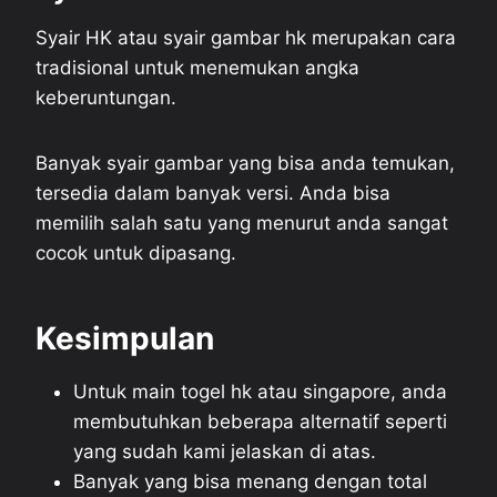
Syair HK atau syair gambar hk merupakan cara
tradisional untuk menemukan angka
keberuntungan.
Banyak syair gambar yang bisa anda temukan,
tersedia dalam banyak versi. Anda bisa
memilih salah satu yang menurut anda sangat
cocok untuk dipasang.
Kesimpulan
Untuk main togel hk atau singapore, anda
membutuhkan beberapa alternatif seperti
yang sudah kami jelaskan di atas.
Banyak yang bisa menang dengan total