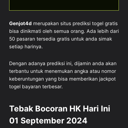
Genjot4d
merupakan situs prediksi togel gratis
bisa dinikmati oleh semua orang. Ada lebih dari
50 pasaran tersedia gratis untuk anda simak
setiap harinya.
Dengan adanya prediksi ini, dijamin anda akan
terbantu untuk menemukan angka atau nomor
keberuntungan yang bisa memberikan jackpot
togel bayaran terbesar.
Tebak Bocoran HK Hari Ini
01 September 2024