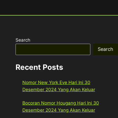
Search
Search
Recent Posts
Nomor New York Eve Hari Ini 30
Desember 2024 Yang Akan Keluar
Bocoran Nomor Hougang Hari Ini 30
Desember 2024 Yang Akan Keluar