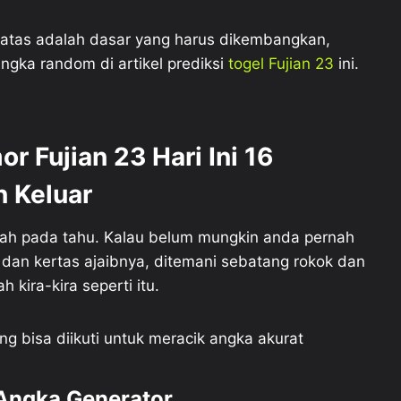
i atas adalah dasar yang harus dikembangkan,
ngka random di artikel prediksi
togel Fujian 23
ini.
r Fujian 23 Hari Ini 16
 Keluar
h pada tahu. Kalau belum mungkin anda pernah
an kertas ajaibnya, ditemani sebatang rokok dan
kira-kira seperti itu.
ng bisa diikuti untuk meracik angka akurat
Angka Generator