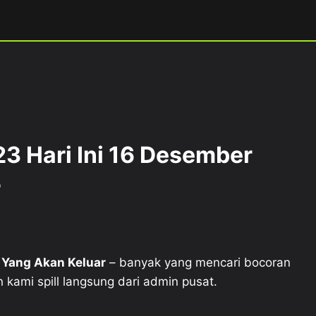
3 Hari Ini 16 Desember
r
 Yang Akan Keluar
– banyak yang mencari bocoran
n kami spill langsung dari admin pusat.