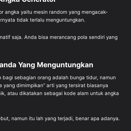
or angka yaitu mesin random yang mengacak-
rnyata tidak terlalu menguntungkan.
rnatif saja. Anda bisa merancang pola sendiri yang
Tanda Yang Menguntungkan
 bagi sebagian orang adalah bunga tidur, namun
a yang dimimpikan” arti yang tersirat biasanya
ik, atau dikatakan sebagai kode alam untuk angka
ut, namun itu lah yang terjadi, benar apa adanya.