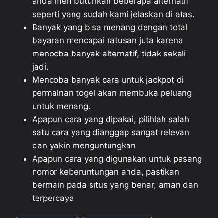
anda membutuhkan beberapa alternatif
seperti yang sudah kami jelaskan di atas.
Banyak yang bisa menang dengan total
bayaran mencapai ratusan juta karena
menocba banyak alternatif, tidak sekali
jadi.
Mencoba banyak cara untuk jackpot di
permainan togel akan membuka peluang
untuk menang.
Apapun cara yang dipakai, pilihlah salah
satu cara yang dianggap sangat relevan
dan yakin menguntungkan
Apapun cara yang digunakan untuk pasang
nomor keberuntungan anda, pastikan
bermain pada situs yang benar, aman dan
terpercaya