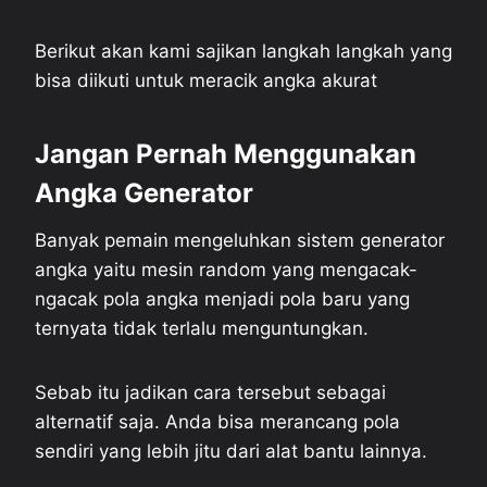
Berikut akan kami sajikan langkah langkah yang
bisa diikuti untuk meracik angka akurat
Jangan Pernah Menggunakan
Angka Generator
Banyak pemain mengeluhkan sistem generator
angka yaitu mesin random yang mengacak-
ngacak pola angka menjadi pola baru yang
ternyata tidak terlalu menguntungkan.
Sebab itu jadikan cara tersebut sebagai
alternatif saja. Anda bisa merancang pola
sendiri yang lebih jitu dari alat bantu lainnya.