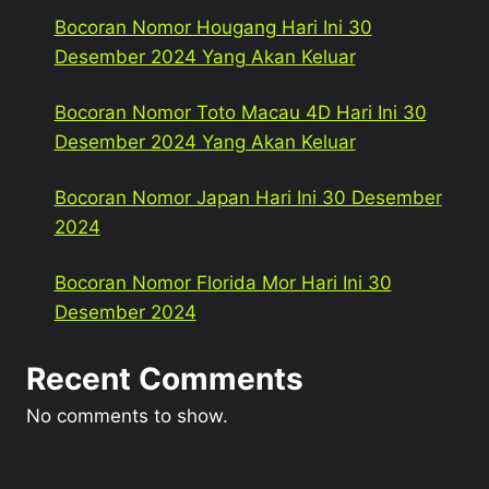
Bocoran Nomor Hougang Hari Ini 30
Desember 2024 Yang Akan Keluar
Bocoran Nomor Toto Macau 4D Hari Ini 30
Desember 2024 Yang Akan Keluar
Bocoran Nomor Japan Hari Ini 30 Desember
2024
Bocoran Nomor Florida Mor Hari Ini 30
Desember 2024
Recent Comments
No comments to show.