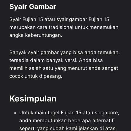
Syair Gambar
Syair Fujian 15 atau syair gambar Fujian 15
merupakan cara tradisional untuk menemukan
angka keberuntungan.
Banyak syair gambar yang bisa anda temukan,
tersedia dalam banyak versi. Anda bisa
memilih salah satu yang menurut anda sangat
cocok untuk dipasang.
Kesimpulan
Untuk main togel Fujian 15 atau singapore,
anda membutuhkan beberapa alternatif
seperti yang sudah kami jelaskan di atas.