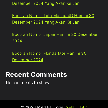
Desember 2024 Yang Akan Keluar
Bocoran Nomor Toto Macau 4D Hari Ini 30
Desember 2024 Yang Akan Keluar
Bocoran Nomor Japan Hari Ini 30 Desember
2024
Bocoran Nomor Florida Mor Hari Ini 30
Desember 2024
Recent Comments
No comments to show.
© 2026 Prediksi Togel
GENJOT4D