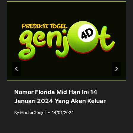
Nomor Florida Mid Hari Ini 14
Januari 2024 Yang Akan Keluar
By
MasterGenjot
14/01/2024