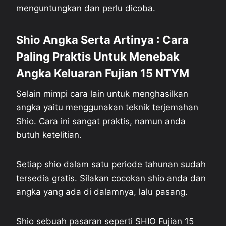
menguntungkan dan perlu dicoba.
Shio Angka Serta Artinya : Cara
Paling Praktis Untuk Menebak
Angka Keluaran Fujian 15 NTYM
Selain mimpi cara lain untuk menghasilkan
angka yaitu menggunakan teknik terjemahan
Shio. Cara ini sangat praktis, namun anda
butuh ketelitian.
Setiap shio dalam satu periode tahunan sudah
tersedia gratis. Silakan cocokan shio anda dan
angka yang ada di dalamnya, lalu pasang.
Shio sebuah pasaran seperti SHIO Fujian 15