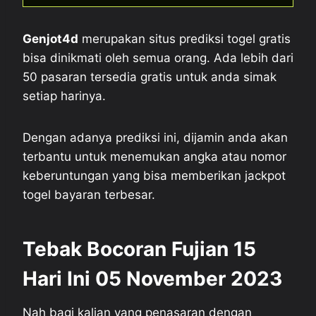
Genjot4d
merupakan situs prediksi togel gratis
bisa dinikmati oleh semua orang. Ada lebih dari
50 pasaran tersedia gratis untuk anda simak
setiap harinya.
Dengan adanya prediksi ini, dijamin anda akan
terbantu untuk menemukan angka atau nomor
keberuntungan yang bisa memberikan jackpot
togel bayaran terbesar.
Tebak Bocoran Fujian 15
Hari Ini 05 November 2023
Nah bagi kalian yang penasaran dengan