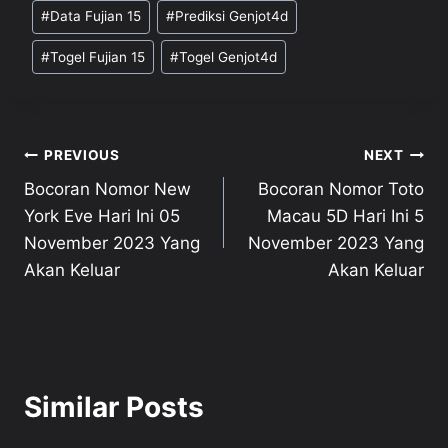
#
Data Fujian 15
#
Prediksi Genjot4d
#
Togel Fujian 15
#
Togel Genjot4d
Post
PREVIOUS
NEXT
Bocoran Nomor New
Bocoran Nomor Toto
navigation
York Eve Hari Ini 05
Macau 5D Hari Ini 5
November 2023 Yang
November 2023 Yang
Akan Keluar
Akan Keluar
Similar Posts