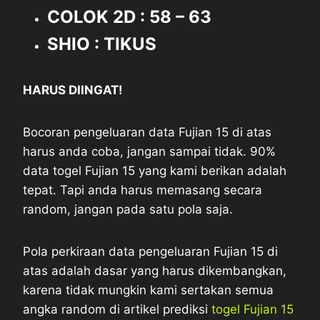
COLOK 2D : 58 – 63
SHIO : TIKUS
HARUS DIINGAT!
Bocoran pengeluaran data Fujian 15 di atas
harus anda coba, jangan sampai tidak. 90%
data togel Fujian 15 yang kami berikan adalah
tepat. Tapi anda harus memasang secara
random, jangan pada satu pola saja.
Pola perkiraan data pengeluaran Fujian 15 di
atas adalah dasar yang harus dikembangkan,
karena tidak mungkin kami sertakan semua
angka random di artikel prediksi
togel Fujian 15