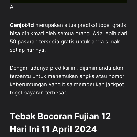
A
Genjot4d
merupakan situs prediksi togel gratis
bisa dinikmati oleh semua orang. Ada lebih dari
50 pasaran tersedia gratis untuk anda simak
setiap harinya.
Dengan adanya prediksi ini, dijamin anda akan
terbantu untuk menemukan angka atau nomor
keberuntungan yang bisa memberikan jackpot
togel bayaran terbesar.
Tebak Bocoran Fujian 12
Hari Ini 11 April 2024