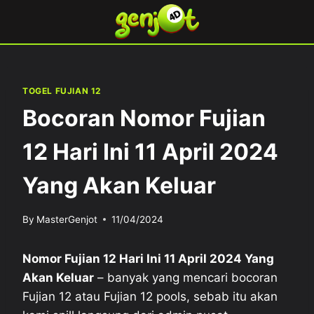
Skip
to
content
TOGEL FUJIAN 12
Bocoran Nomor Fujian
12 Hari Ini 11 April 2024
Yang Akan Keluar
By
MasterGenjot
11/04/2024
Nomor Fujian 12 Hari Ini 11 April 2024 Yang
Akan Keluar
– banyak yang mencari bocoran
Fujian 12 atau Fujian 12 pools, sebab itu akan