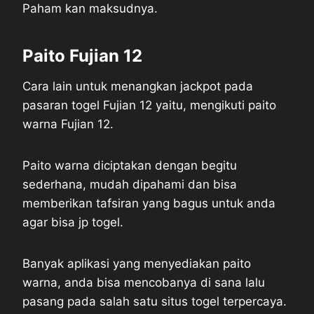
Paham kan maksudnya.
Paito Fujian 12
Cara lain untuk menangkan jackpot pada
pasaran togel Fujian 12 yaitu, mengikuti paito
warna Fujian 12.
Paito warna diciptakan dengan begitu
sederhana, mudah dipahami dan bisa
memberikan tafsiran yang bagus untuk anda
agar bisa jp togel.
Banyak aplikasi yang menyediakan paito
warna, anda bisa mencobanya di sana lalu
pasang pada salah satu situs togel terpercaya.