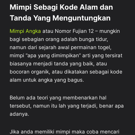
Mimpi Sebagi Kode Alam dan
Tanda Yang Menguntungkan
Mimpi Angka
atau Nomor Fujian 12 – mungkin
bagi sebagian orang adalah bunga tidur,
namun dari sejarah awal permainan togel,
mimpi “apa yang dimimpikan” arti yang tersirat
biasanya menjadi tanda yang baik, atau
bocoran organik, atau dikatakan sebagai kode
alam untuk angka yang bagus.
Belum ada teori yang membenarkan hal
tersebut, namun itu lah yang terjadi, benar apa
adanya.
Jika anda memiliki mimpi maka coba mencari