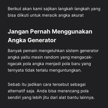
Berikut akan kami sajikan langkah langkah yang
bisa diikuti untuk meracik angka akurat
Jangan Pernah Menggunakan
Angka Generator
Banyak pemain mengeluhkan sistem generator
angka yaitu mesin random yang mengacak-
ngacak pola angka menjadi pola baru yang
ternyata tidak terlalu menguntungkan.
Sebab itu jadikan cara tersebut sebagai
alternatif saja. Anda bisa merancang pola
sendiri yang lebih jitu dari alat bantu lainnya.