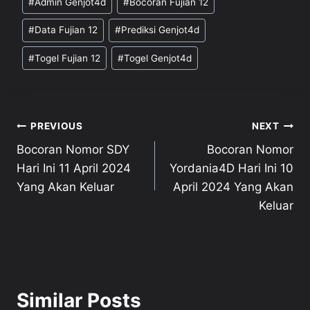
#
Admin Genjot4d
#
Bocoran Fujian 12
Tags:
#
Data Fujian 12
#
Prediksi Genjot4d
#
Togel Fujian 12
#
Togel Genjot4d
Post
PREVIOUS
NEXT
Bocoran Nomor SDY
Bocoran Nomor
navigation
Hari Ini 11 April 2024
Yordania4D Hari Ini 10
Yang Akan Keluar
April 2024 Yang Akan
Keluar
Similar Posts