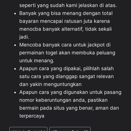
seperti yang sudah kami jelaskan di atas.
Banyak yang bisa menang dengan total
bayaran mencapai ratusan juta karena
menocba banyak alternatif, tidak sekali
jadi.
Mencoba banyak cara untuk jackpot di
permainan togel akan membuka peluang
untuk menang.
Apapun cara yang dipakai, pilihlah salah
satu cara yang dianggap sangat relevan
dan yakin menguntungkan
Apapun cara yang digunakan untuk pasang
nomor keberuntungan anda, pastikan
bermain pada situs yang benar, aman dan
terpercaya
Post