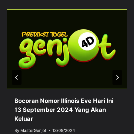
Bocoran Nomor Illinois Eve Hari Ini
13 September 2024 Yang Akan
Keluar
By
MasterGenjot
13/09/2024