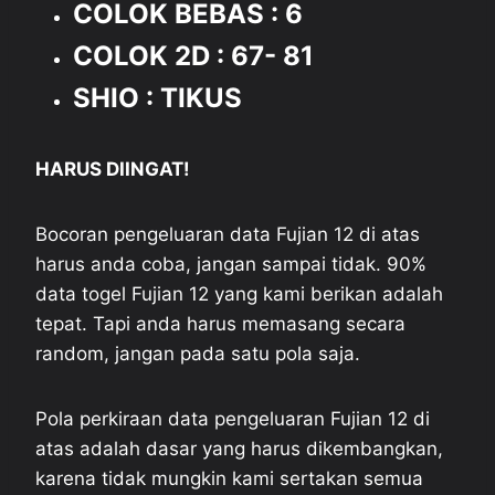
COLOK BEBAS : 6
COLOK 2D : 67- 81
SHIO : TIKUS
HARUS DIINGAT!
Bocoran pengeluaran data Fujian 12 di atas
harus anda coba, jangan sampai tidak. 90%
data togel Fujian 12 yang kami berikan adalah
tepat. Tapi anda harus memasang secara
random, jangan pada satu pola saja.
Pola perkiraan data pengeluaran Fujian 12 di
atas adalah dasar yang harus dikembangkan,
karena tidak mungkin kami sertakan semua