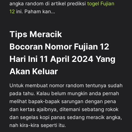
angka random di artikel prediksi
togel Fujian
12
ini. Paham kan…
Tips Meracik
Bocoran
Nomor Fujian 12
Hari Ini 11 April 2024 Yang
Akan Keluar
Untuk membuat nomor random tentunya sudah
pada tahu. Kalau belum mungkin anda pernah
melihat bapak-bapak sarungan dengan pena
dan kertas ajaibnya, ditemani sebatang rokok
dan segelas kopi panas sedang meracik angka,
nah kira-kira seperti itu.