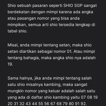
Shio sebuah pasaran seperti SHIO SGP sangat
berdekatan dengan mimpi karena ada angka
atau pasangan nomor yang bisa anda
mimpikan, semua arti shio tersedia lengkap di
tabel shio.
Misal, anda mimpi tentang setan, maka shio
setan diartikan sebagai nomor 01. Atau mimpi
tentang bahagia, maka angka shio nya adalah
19.
Sama halnya, jika anda mimpi tentang salah
satu shio misalnya kambing, maka sangat
mungkin nomor yang keluar adalah salah satu
yang ada di daftar shio kambing yaitu 07 08 19
20 31 32 43 44 55 56 67 68 79 80 91 92.