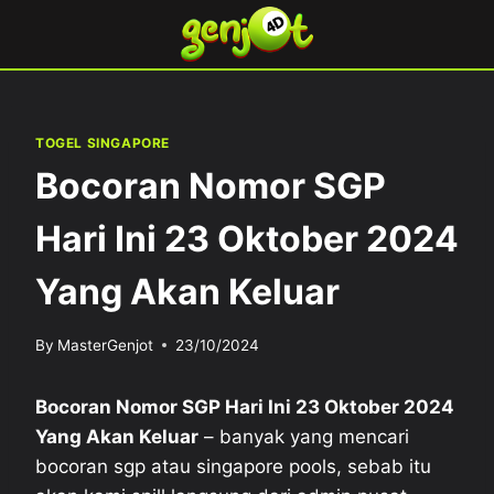
Skip
to
content
TOGEL SINGAPORE
Bocoran Nomor SGP
Hari Ini 23 Oktober 2024
Yang Akan Keluar
By
MasterGenjot
23/10/2024
Bocoran Nomor SGP Hari Ini 23 Oktober 2024
Yang Akan Keluar
– banyak yang mencari
bocoran sgp atau singapore pools, sebab itu