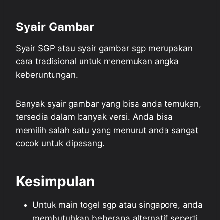
Syair Gambar
Syair SGP atau syair gambar sgp merupakan
cara tradisional untuk menemukan angka
keberuntungan.
Banyak syair gambar yang bisa anda temukan,
tersedia dalam banyak versi. Anda bisa
memilih salah satu yang menurut anda sangat
cocok untuk dipasang.
Kesimpulan
Untuk main togel sgp atau singapore, anda
membutuhkan beberapa alternatif seperti