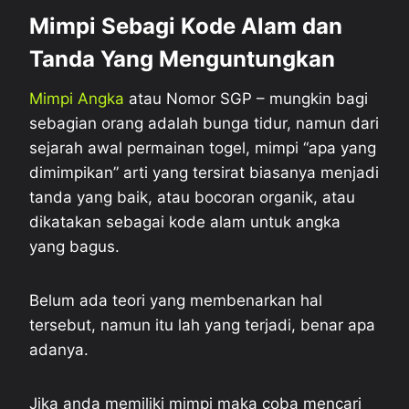
Mimpi Sebagi Kode Alam dan
Tanda Yang Menguntungkan
Mimpi Angka
atau Nomor SGP – mungkin bagi
sebagian orang adalah bunga tidur, namun dari
sejarah awal permainan togel, mimpi “apa yang
dimimpikan” arti yang tersirat biasanya menjadi
tanda yang baik, atau bocoran organik, atau
dikatakan sebagai kode alam untuk angka
yang bagus.
Belum ada teori yang membenarkan hal
tersebut, namun itu lah yang terjadi, benar apa
adanya.
Jika anda memiliki mimpi maka coba mencari