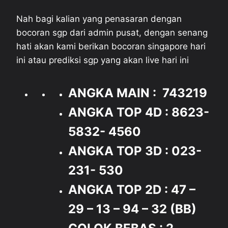
Nah bagi kalian yang penasaran dengan
bocoran sgp dari admin pusat, dengan senang
hati akan kami berikan bocoran singapore hari
ini atau prediksi sgp yang akan live hari ini
ANGKA MAIN : 743219
ANGKA TOP 4D : 8623-
5832- 4560
ANGKA TOP 3D : 023-
231- 530
ANGKA TOP 2D : 47 –
29 – 13 – 94 – 32 (BB)