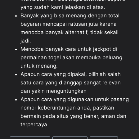
yang sudah kami jelaskan di atas.
Banyak yang bisa menang dengan total
bayaran mencapai ratusan juta karena
menocba banyak alternatif, tidak sekali
jadi.
Mencoba banyak cara untuk jackpot di
permainan togel akan membuka peluang
untuk menang.
Apapun cara yang dipakai, pilihlah salah
satu cara yang dianggap sangat relevan
dan yakin menguntungkan
Apapun cara yang digunakan untuk pasang
nomor keberuntungan anda, pastikan
bermain pada situs yang benar, aman dan
terpercaya
Post