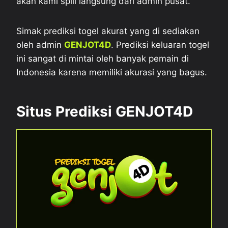
akan kami spill langsung dari admin pusat.
Simak prediksi togel akurat yang di sediakan
oleh admin
GENJOT4D
. Prediksi keluaran togel
ini sangat di mintai oleh banyak pemain di
Indonesia karena memiliki akurasi yang bagus.
Situs Prediksi GENJOT4D