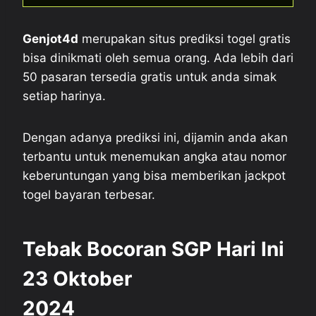
Genjot4d
merupakan situs prediksi togel gratis
bisa dinikmati oleh semua orang. Ada lebih dari
50 pasaran tersedia gratis untuk anda simak
setiap harinya.
Dengan adanya prediksi ini, dijamin anda akan
terbantu untuk menemukan angka atau nomor
keberuntungan yang bisa memberikan jackpot
togel bayaran terbesar.
Tebak Bocoran SGP Hari Ini
23 Oktober
2024