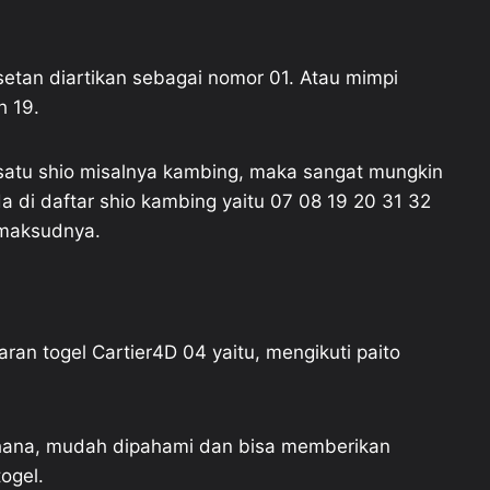
setan diartikan sebagai nomor 01. Atau mimpi
h 19.
 satu shio misalnya kambing, maka sangat mungkin
a di daftar shio kambing yaitu 07 08 19 20 31 32
 maksudnya.
ran togel Cartier4D 04 yaitu, mengikuti paito
rhana, mudah dipahami dan bisa memberikan
ogel.