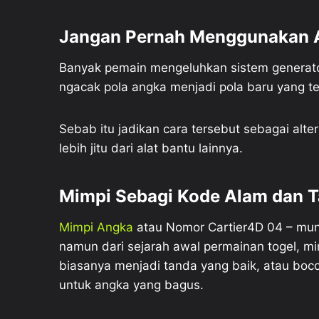
Jangan Pernah Menggunakan 
Banyak pemain mengeluhkan sistem generat
ngacak pola angka menjadi pola baru yang te
Sebab itu jadikan cara tersebut sebagai alte
lebih jitu dari alat bantu lainnya.
Mimpi Sebagi Kode Alam dan 
Mimpi Angka
atau Nomor Cartier4D 04 – mung
namun dari sejarah awal permainan togel, mim
biasanya menjadi tanda yang baik, atau boco
untuk angka yang bagus.