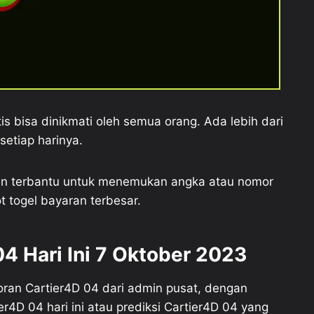
is bisa dinikmati oleh semua orang. Ada lebih dari
setiap harinya.
kan terbantu untuk menemukan angka atau nomor
 togel bayaran terbesar.
4 Hari Ini 7 Oktober 2023
ran Cartier4D 04 dari admin pusat, dengan
r4D 04 hari ini atau prediksi Cartier4D 04 yang