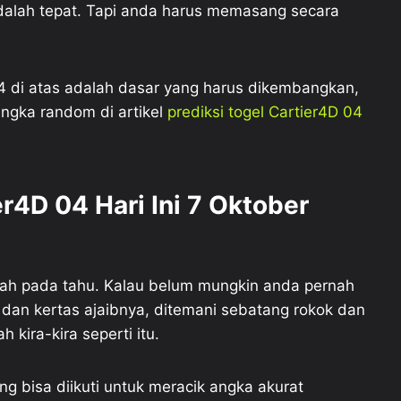
adalah tepat. Tapi anda harus memasang secara
04 di atas adalah dasar yang harus dikembangkan,
ngka random di artikel
prediksi togel Cartier4D 04
r4D 04 Hari Ini 7 Oktober
h pada tahu. Kalau belum mungkin anda pernah
an kertas ajaibnya, ditemani sebatang rokok dan
kira-kira seperti itu.
ng bisa diikuti untuk meracik angka akurat