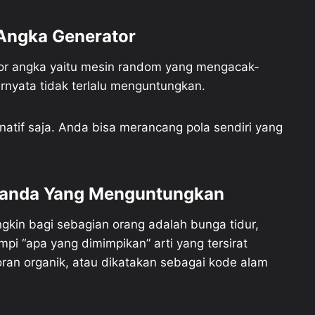
Angka Generator
or angka yaitu mesin random yang mengacak-
rnyata tidak terlalu menguntungkan.
rnatif saja. Anda bisa merancang pola sendiri yang
Tanda Yang Menguntungkan
kin bagi sebagian orang adalah bunga tidur,
pi “apa yang dimimpikan” arti yang tersirat
ran organik, atau dikatakan sebagai kode alam