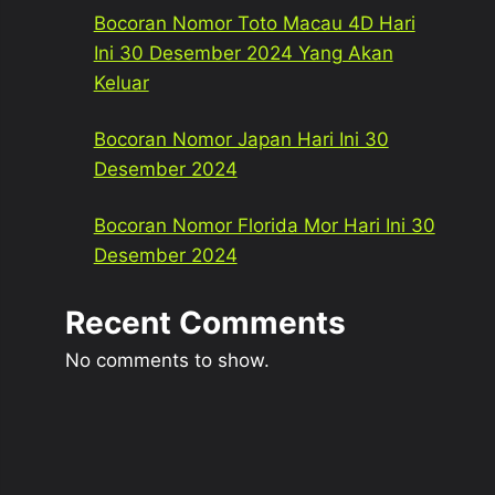
Bocoran Nomor Toto Macau 4D Hari
Ini 30 Desember 2024 Yang Akan
Keluar
Bocoran Nomor Japan Hari Ini 30
Desember 2024
Bocoran Nomor Florida Mor Hari Ini 30
Desember 2024
Recent Comments
No comments to show.