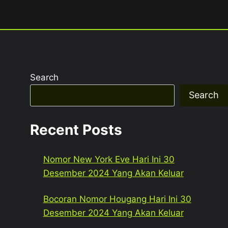
Search
Search
Recent Posts
Nomor New York Eve Hari Ini 30
Desember 2024 Yang Akan Keluar
Bocoran Nomor Hougang Hari Ini 30
Desember 2024 Yang Akan Keluar