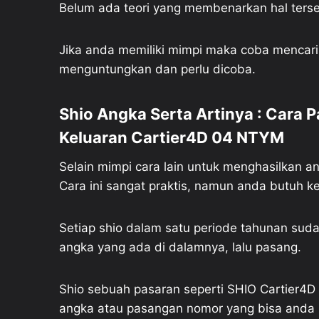
Belum ada teori yang membenarkan hal terseb
Jika anda memiliki mimpi maka coba mencar
menguntungkan dan perlu dicoba.
Shio Angka Serta Artinya : Cara 
Keluaran Cartier4D 04 NTYM
Selain mimpi cara lain untuk menghasilkan a
Cara ini sangat praktis, namun anda butuh ket
Setiap shio dalam satu periode tahunan suda
angka yang ada di dalamnya, lalu pasang.
Shio sebuah pasaran seperti SHIO Cartier4
angka atau pasangan nomor yang bisa anda mi