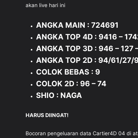
akan live hari ini
ANGKA MAIN : 724691
ANGKA TOP 4D : 9416 – 174
ANGKA TOP 3D : 946 – 127 
ANGKA TOP 2D : 94/61/27/9
COLOK BEBAS : 9
COLOK 2D : 96 – 74
SHIO : NAGA
HARUS DIINGAT!
Bocoran pengeluaran data Cartier4D 04 di a