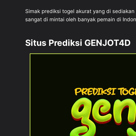
Simak prediksi togel akurat yang di sediaka
sangat di mintai oleh banyak pemain di Indon
Situs Prediksi GENJOT4D