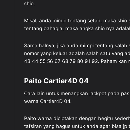
shio.
Misal, anda mimpi tentang setan, maka shio 
tentang bahagia, maka angka shio nya adala
Sama halnya, jika anda mimpi tentang salah
nomor yang keluar adalah salah satu yang ad
43 44 55 56 67 68 79 80 91 92. Paham kan
Paito Cartier4D 04
Cara lain untuk menangkan jackpot pada pasa
warna Cartier4D 04.
Paito warna diciptakan dengan begitu sede
tafsiran yang bagus untuk anda agar bisa jp t