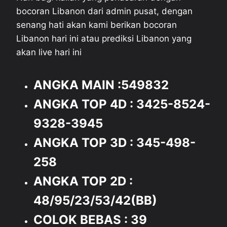
bocoran Libanon dari admin pusat, dengan
senang hati akan kami berikan bocoran
Libanon hari ini atau prediksi Libanon yang
akan live hari ini
ANGKA MAIN :549832
ANGKA TOP 4D : 3425-8524-
9328-3945
ANGKA TOP 3D : 345-498-
258
ANGKA TOP 2D :
48/95/23/53/42(BB)
COLOK BEBAS : 39