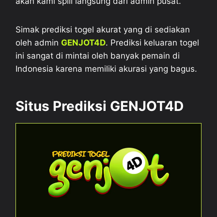
akan kami spill langsung dari admin pusat.
Simak prediksi togel akurat yang di sediakan
oleh admin
GENJOT4D
. Prediksi keluaran togel
ini sangat di mintai oleh banyak pemain di
Indonesia karena memiliki akurasi yang bagus.
Situs Prediksi GENJOT4D