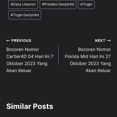
#
Data Libanon
#
Prediksi Genjot4d
#
Togel
#
Togel Genjot4d
Post
PREVIOUS
NEXT
Bocoran Nomor
Bocoran Nomor
navigation
Cartier4D 04 Hari Ini 7
Florida Mid Hari Ini 27
Oktober 2023 Yang
Oktober 2023 Yang
Akan Keluar
Akan Keluar
Similar Posts