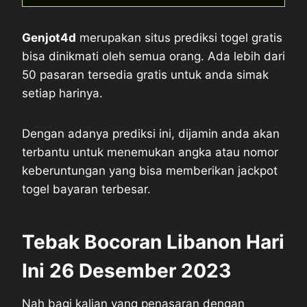
Genjot4d
merupakan situs prediksi togel gratis
bisa dinikmati oleh semua orang. Ada lebih dari
50 pasaran tersedia gratis untuk anda simak
setiap harinya.
Dengan adanya prediksi ini, dijamin anda akan
terbantu untuk menemukan angka atau nomor
keberuntungan yang bisa memberikan jackpot
togel bayaran terbesar.
Tebak Bocoran Libanon Hari
Ini 26 Desember 2023
Nah bagi kalian yang penasaran dengan