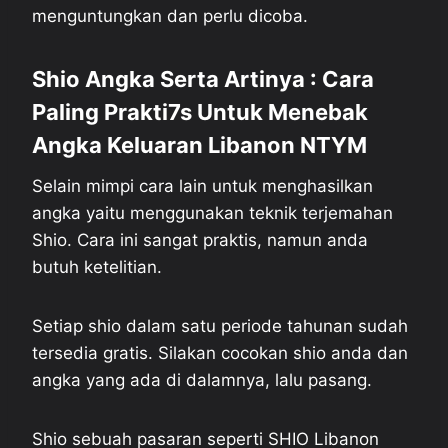
menguntungkan dan perlu dicoba.
Shio Angka Serta Artinya : Cara
Paling Prakti7s Untuk Menebak
Angka Keluaran Libanon NTYM
Selain mimpi cara lain untuk menghasilkan
angka yaitu menggunakan teknik terjemahan
Shio. Cara ini sangat praktis, namun anda
butuh ketelitian.
Setiap shio dalam satu periode tahunan sudah
tersedia gratis. Silakan cocokan shio anda dan
angka yang ada di dalamnya, lalu pasang.
Shio sebuah pasaran seperti SHIO Libanon