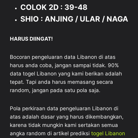
COLOK 2D : 39-48
SHIO : ANJING
/ ULAR / NAGA
HARUS DIINGAT!
Bocoran pengeluaran data Libanon di atas
harus anda coba, jangan sampai tidak. 90%
data togel Libanon yang kami berikan adalah
tepat. Tapi anda harus memasang secara
random, jangan pada satu pola saja.
Pola perkiraan data pengeluaran Libanon di
atas adalah dasar yang harus dikembangkan,
karena tidak mungkin kami sertakan semua
angka random di artikel prediksi
togel Libanon