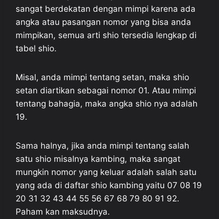
sangat berdekatan dengan mimpi karena ada
angka atau pasangan nomor yang bisa anda
mimpikan, semua arti shio tersedia lengkap di
tabel shio.
Misal, anda mimpi tentang setan, maka shio
setan diartikan sebagai nomor 01. Atau mimpi
tentang bahagia, maka angka shio nya adalah
19.
Sama halnya, jika anda mimpi tentang salah
satu shio misalnya kambing, maka sangat
mungkin nomor yang keluar adalah salah satu
yang ada di daftar shio kambing yaitu 07 08 19
20 31 32 43 44 55 56 67 68 79 80 91 92.
Paham kan maksudnya.