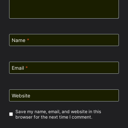
Name
*
Email
*
Website
Save my name, email, and website in this
browser for the next time I comment.