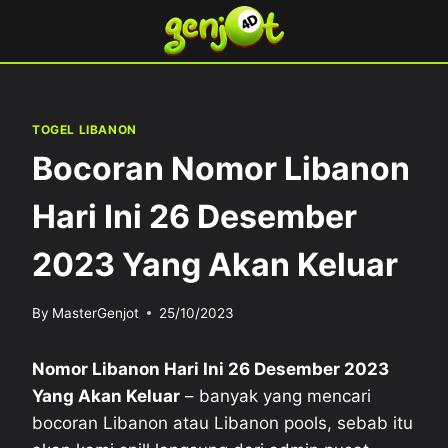
Skip
to
content
TOGEL LIBANON
Bocoran Nomor Libanon
Hari Ini 26 Desember
2023 Yang Akan Keluar
By
MasterGenjot
25/10/2023
Nomor Libanon Hari Ini 26 Desember 2023
Yang Akan Keluar
– banyak yang mencari
bocoran Libanon atau Libanon pools, sebab itu