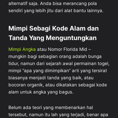
alternatif saja. Anda bisa merancang pola
sendiri yang lebih jitu dari alat bantu lainnya.
Mimpi Sebagi Kode Alam dan
Tanda Yang Menguntungkan
Mimpi Angka
atau Nomor Florida Mid –
mungkin bagi sebagian orang adalah bunga
tidur, namun dari sejarah awal permainan togel,
mimpi “apa yang dimimpikan” arti yang tersirat
biasanya menjadi tanda yang baik, atau
bocoran organik, atau dikatakan sebagai kode
alam untuk angka yang bagus.
Belum ada teori yang membenarkan hal
tersebut, namun itu lah yang terjadi, benar apa