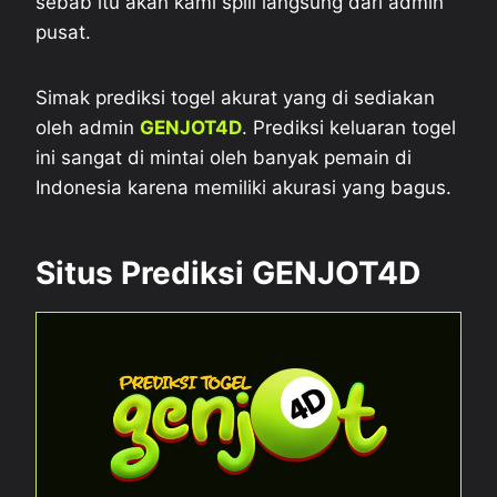
sebab itu akan kami spill langsung dari admin
pusat.
Simak prediksi togel akurat yang di sediakan
oleh admin
GENJOT4D
. Prediksi keluaran togel
ini sangat di mintai oleh banyak pemain di
Indonesia karena memiliki akurasi yang bagus.
Situs Prediksi GENJOT4D