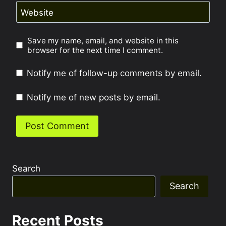
Website
Save my name, email, and website in this
browser for the next time I comment.
Notify me of follow-up comments by email.
Notify me of new posts by email.
Search
Search
Recent Posts