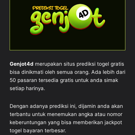
Genjot4d
merupakan situs prediksi togel gratis
bisa dinikmati oleh semua orang. Ada lebih dari
50 pasaran tersedia gratis untuk anda simak
setiap harinya.
Dengan adanya prediksi ini, dijamin anda akan
terbantu untuk menemukan angka atau nomor
keberuntungan yang bisa memberikan jackpot
togel bayaran terbesar.