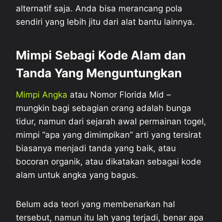
alternatif saja. Anda bisa merancang pola
sendiri yang lebih jitu dari alat bantu lainnya.
Mimpi Sebagi Kode Alam dan
Tanda Yang Menguntungkan
Mimpi Angka
atau Nomor Florida Mid –
mungkin bagi sebagian orang adalah bunga
tidur, namun dari sejarah awal permainan togel,
mimpi “apa yang dimimpikan” arti yang tersirat
biasanya menjadi tanda yang baik, atau
bocoran organik, atau dikatakan sebagai kode
alam untuk angka yang bagus.
Belum ada teori yang membenarkan hal
tersebut, namun itu lah yang terjadi, benar apa