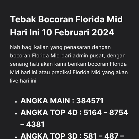
Tebak Bocoran Florida Mid
Hari Ini 10 Februari 2024
Nah bagi kalian yang penasaran dengan
bocoran Florida Mid dari admin pusat, dengan
senang hati akan kami berikan bocoran Florida
Mid hari ini atau prediksi Florida Mid yang akan
live hari ini
ANGKA MAIN : 384571
ANGKA TOP 4D : 5164 – 8754
– 4381
ANGKA TOP 3D : 581 – 487 –