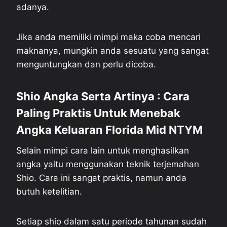
adanya.
Jika anda memiliki mimpi maka coba mencari
maknanya, mungkin anda sesuatu yang sangat
menguntungkan dan perlu dicoba.
Shio Angka Serta Artinya : Cara
Paling Praktis Untuk Menebak
Angka Keluaran Florida Mid NTYM
Selain mimpi cara lain untuk menghasilkan
angka yaitu menggunakan teknik terjemahan
Shio. Cara ini sangat praktis, namun anda
butuh ketelitian.
Setiap shio dalam satu periode tahunan sudah