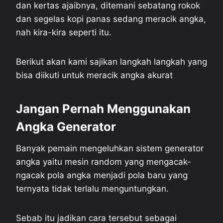
dan kertas ajaibnya, ditemani sebatang rokok
dan segelas kopi panas sedang meracik angka,
nah kira-kira seperti itu.
Berikut akan kami sajikan langkah langkah yang
bisa diikuti untuk meracik angka akurat
Jangan Pernah Menggunakan
Angka Generator
Banyak pemain mengeluhkan sistem generator
angka yaitu mesin random yang mengacak-
ngacak pola angka menjadi pola baru yang
ternyata tidak terlalu menguntungkan.
Sebab itu jadikan cara tersebut sebagai