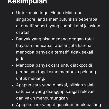
Kesimpulan
Untuk main togel Florida Mid atau
singapore, anda membutuhkan beberapa
alternatif seperti yang sudah kami jelaskan
di atas.
Banyak yang bisa menang dengan total
bayaran mencapai ratusan juta karena
menocba banyak alternatif, tidak sekali
jadi.
Mencoba banyak cara untuk jackpot di
permainan togel akan membuka peluang
untuk menang.
Apapun cara yang dipakai, pilihlah salah
satu cara yang dianggap sangat relevan
dan yakin menguntungkan
Apapun cara yang digunakan untuk pasang