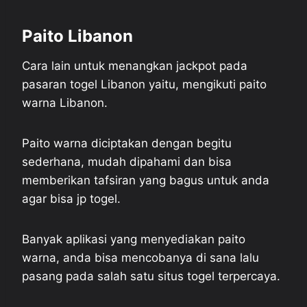
Paito Libanon
Cara lain untuk menangkan jackpot pada
pasaran togel Libanon yaitu, mengikuti paito
warna Libanon.
Paito warna diciptakan dengan begitu
sederhana, mudah dipahami dan bisa
memberikan tafsiran yang bagus untuk anda
agar bisa jp togel.
Banyak aplikasi yang menyediakan paito
warna, anda bisa mencobanya di sana lalu
pasang pada salah satu situs togel terpercaya.