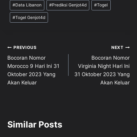
#
Data Libanon
#
Prediksi Genjot4d
#
Togel
#
Togel Genjot4d
Post
PREVIOUS
NEXT
Bocoran Nomor
Bocoran Nomor
navigation
Morocco 9 Hari Ini 31
Virginia Night Hari Ini
Oktober 2023 Yang
31 Oktober 2023 Yang
Akan Keluar
Akan Keluar
Similar Posts