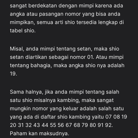
sangat berdekatan dengan mimpi karena ada
angka atau pasangan nomor yang bisa anda
mimpikan, semua arti shio tersedia lengkap di
tabel shio.
Misal, anda mimpi tentang setan, maka shio
setan diartikan sebagai nomor 01. Atau mimpi
tentang bahagia, maka angka shio nya adalah
19.
Sama halnya, jika anda mimpi tentang salah
satu shio misalnya kambing, maka sangat
mungkin nomor yang keluar adalah salah satu
yang ada di daftar shio kambing yaitu 07 08 19
20 31 32 43 44 55 56 67 68 79 80 91 92.
Paham kan maksudnya.