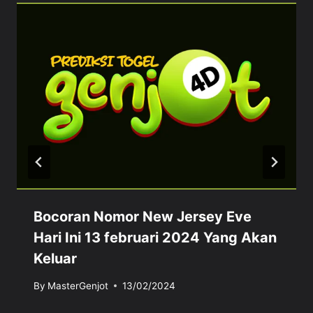
Bocoran Nomor New Jersey Eve
Hari Ini 13 februari 2024 Yang Akan
Keluar
By
MasterGenjot
13/02/2024