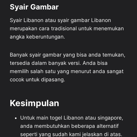
Syair Gambar
Syair Libanon atau syair gambar Libanon
merupakan cara tradisional untuk menemukan
angka keberuntungan.
Banyak syair gambar yang bisa anda temukan,
tersedia dalam banyak versi. Anda bisa
memilih salah satu yang menurut anda sangat
cocok untuk dipasang.
Kesimpulan
Untuk main togel Libanon atau singapore,
anda membutuhkan beberapa alternatif
seperti yang sudah kami jelaskan di atas.