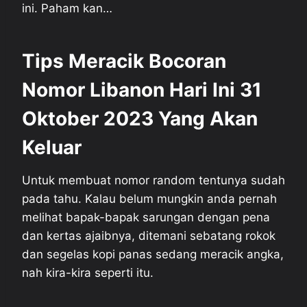
ini. Paham kan…
Tips Meracik Bocoran
Nomor Libanon Hari Ini 31
Oktober 2023 Yang Akan
Keluar
Untuk membuat nomor random tentunya sudah
pada tahu. Kalau belum mungkin anda pernah
melihat bapak-bapak sarungan dengan pena
dan kertas ajaibnya, ditemani sebatang rokok
dan segelas kopi panas sedang meracik angka,
nah kira-kira seperti itu.