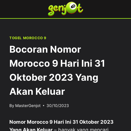
Skip
to
content
TOGEL MOROCCO 9
Bocoran Nomor
Morocco 9 Hari Ini 31
Oktober 2023 Yang
Akan Keluar
By
MasterGenjot
30/10/2023
Nomor Morocco 9 Hari Ini 31 Oktober 2023
Yang Akan Keluar
– banyak yang mencari