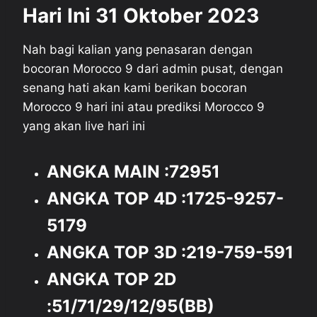
Hari Ini 31 Oktober 2023
Nah bagi kalian yang penasaran dengan
bocoran Morocco 9 dari admin pusat, dengan
senang hati akan kami berikan bocoran
Morocco 9 hari ini atau prediksi Morocco 9
yang akan live hari ini
ANGKA MAIN :72951
ANGKA TOP 4D :1725-9257-
5179
ANGKA TOP 3D :219-759-591
ANGKA TOP 2D
:51/71/29/12/95(BB)