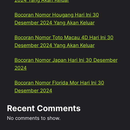
2024 Yang Akan Keluar
Bocoran Nomor Hougang Hari Ini 30
Desember 2024 Yang Akan Keluar
Bocoran Nomor Toto Macau 4D Hari Ini 30
Desember 2024 Yang Akan Keluar
Bocoran Nomor Japan Hari Ini 30 Desember
2024
Bocoran Nomor Florida Mor Hari Ini 30
Desember 2024
Recent Comments
No comments to show.