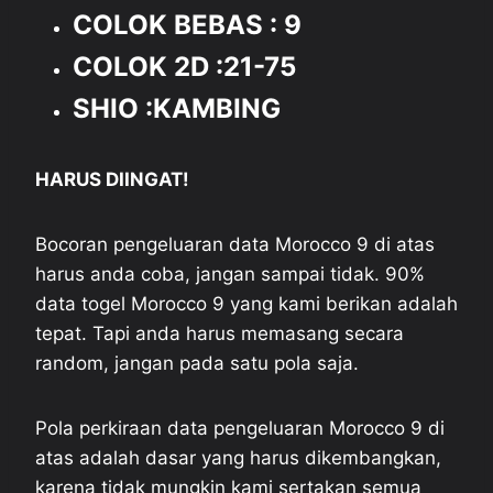
COLOK BEBAS : 9
COLOK 2D :21-75
SHIO :KAMBING
HARUS DIINGAT!
Bocoran pengeluaran data Morocco 9 di atas
harus anda coba, jangan sampai tidak. 90%
data togel Morocco 9 yang kami berikan adalah
tepat. Tapi anda harus memasang secara
random, jangan pada satu pola saja.
Pola perkiraan data pengeluaran Morocco 9 di
atas adalah dasar yang harus dikembangkan,
karena tidak mungkin kami sertakan semua