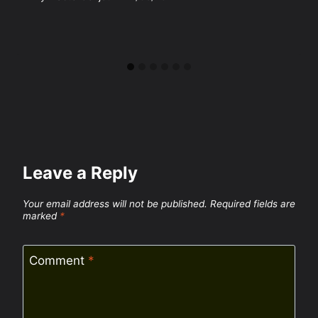
Leave a Reply
Your email address will not be published.
Required fields are
marked
*
Comment
*