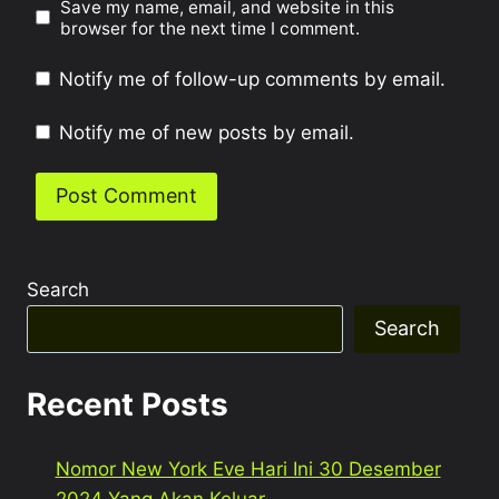
Save my name, email, and website in this
browser for the next time I comment.
Notify me of follow-up comments by email.
Notify me of new posts by email.
Search
Search
Recent Posts
Nomor New York Eve Hari Ini 30 Desember