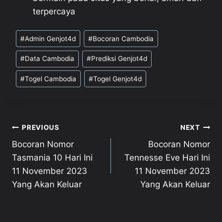
terpercaya
Post
#
Admin Genjot4d
#
Bocoran Cambodia
Tags:
#
Data Cambodia
#
Prediksi Genjot4d
#
Togel Cambodia
#
Togel Genjot4d
Post
PREVIOUS
NEXT
Bocoran Nomor
Bocoran Nomor
navigation
Tasmania 10 Hari Ini
Tennesse Eve Hari Ini
11 November 2023
11 November 2023
Yang Akan Keluar
Yang Akan Keluar