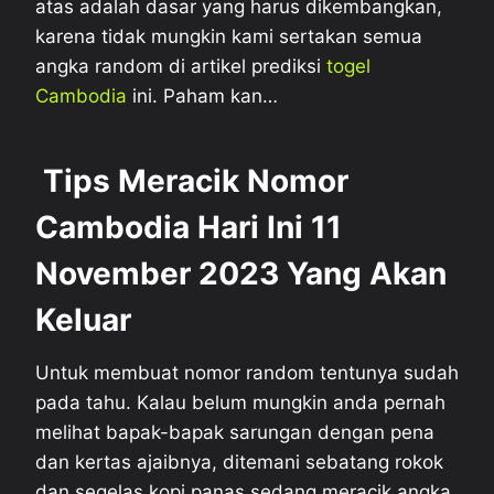
atas adalah dasar yang harus dikembangkan,
karena tidak mungkin kami sertakan semua
angka random di artikel prediksi
togel
Cambodia
ini. Paham kan…
Tips Meracik
Nomor
Cambodia Hari Ini 11
November 2023 Yang Akan
Keluar
Untuk membuat nomor random tentunya sudah
pada tahu. Kalau belum mungkin anda pernah
melihat bapak-bapak sarungan dengan pena
dan kertas ajaibnya, ditemani sebatang rokok
dan segelas kopi panas sedang meracik angka,