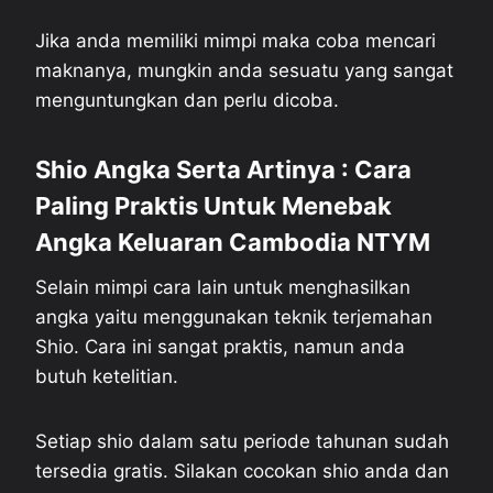
Jika anda memiliki mimpi maka coba mencari
maknanya, mungkin anda sesuatu yang sangat
menguntungkan dan perlu dicoba.
Shio Angka Serta Artinya : Cara
Paling Praktis Untuk Menebak
Angka Keluaran Cambodia NTYM
Selain mimpi cara lain untuk menghasilkan
angka yaitu menggunakan teknik terjemahan
Shio. Cara ini sangat praktis, namun anda
butuh ketelitian.
Setiap shio dalam satu periode tahunan sudah
tersedia gratis. Silakan cocokan shio anda dan