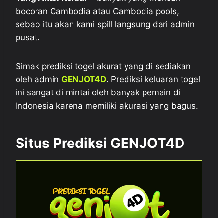
bocoran Cambodia atau Cambodia pools,
sebab itu akan kami spill langsung dari admin
pusat.
Simak prediksi togel akurat yang di sediakan
oleh admin
GENJOT4D
. Prediksi keluaran togel
ini sangat di mintai oleh banyak pemain di
Indonesia karena memiliki akurasi yang bagus.
Situs Prediksi GENJOT4D