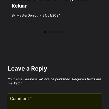
Keluar
By
MasterGenjot
31/01/2024
Leave a Reply
Your email address will not be published.
Required fields are
marked
*
Comment
*