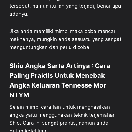
tersebut, namun itu lah yang terjadi, benar apa
adanya.
Jika anda memiliki mimpi maka coba mencari
maknanya, mungkin anda sesuatu yang sangat
menguntungkan dan perlu dicoba.
Shio Angka Serta Artinya : Cara
Paling Praktis Untuk Menebak
Angka Keluaran Tennesse Mor
NTYM
Selain mimpi cara lain untuk menghasilkan
angka yaitu menggunakan teknik terjemahan
Shio. Cara ini sangat praktis, namun anda
butuh ketelitian.