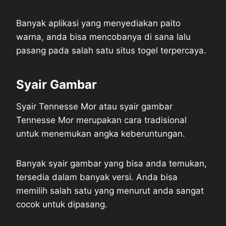
Banyak aplikasi yang menyediakan paito
warna, anda bisa mencobanya di sana lalu
pasang pada salah satu situs togel terpercaya.
Syair Gambar
Syair Tennesse Mor atau syair gambar
Tennesse Mor merupakan cara tradisional
untuk menemukan angka keberuntungan.
Banyak syair gambar yang bisa anda temukan,
tersedia dalam banyak versi. Anda bisa
memilih salah satu yang menurut anda sangat
cocok untuk dipasang.