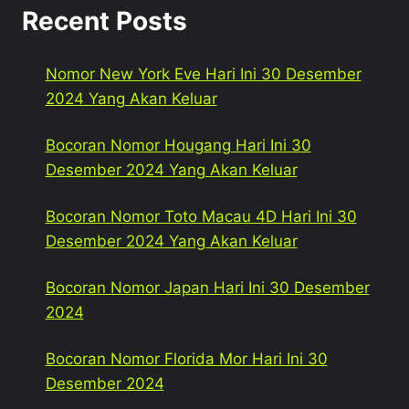
Recent Posts
Nomor New York Eve Hari Ini 30 Desember
2024 Yang Akan Keluar
Bocoran Nomor Hougang Hari Ini 30
Desember 2024 Yang Akan Keluar
Bocoran Nomor Toto Macau 4D Hari Ini 30
Desember 2024 Yang Akan Keluar
Bocoran Nomor Japan Hari Ini 30 Desember
2024
Bocoran Nomor Florida Mor Hari Ini 30
Desember 2024