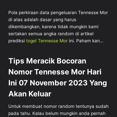
Pola perkiraan data pengeluaran Tennesse Mor
di atas adalah dasar yang harus
dikembangkan, karena tidak mungkin kami
sertakan semua angka random di artikel
prediksi
togel Tennesse Mor
ini. Paham kan…
Tips Meracik Bocoran
Nomor Tennesse Mor Hari
Ini 07 November 2023 Yang
Akan Keluar
Untuk membuat nomor random tentunya sudah
pada tahu. Kalau belum mungkin anda pernah