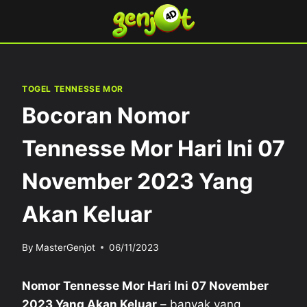
Skip
to
content
TOGEL TENNESSE MOR
Bocoran Nomor
Tennesse Mor Hari Ini 07
November 2023 Yang
Akan Keluar
By
MasterGenjot
06/11/2023
Nomor Tennesse Mor Hari Ini 07 November
2023 Yang Akan Keluar
– banyak yang