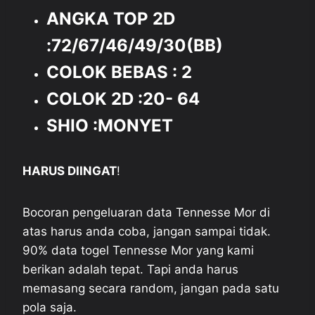
ANGKA TOP 2D
:72/67/46/49/30(BB)
COLOK BEBAS : 2
COLOK 2D :20- 64
SHIO :MONYET
HARUS DIINGAT
!
Bocoran pengeluaran data Tennesse Mor di
atas harus anda coba, jangan sampai tidak.
90% data togel Tennesse Mor yang kami
berikan adalah tepat. Tapi anda harus
memasang secara random, jangan pada satu
pola saja.