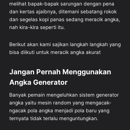
melihat bapak-bapak sarungan dengan pena
dan kertas ajaibnya, ditemani sebatang rokok
dan segelas kopi panas sedang meracik angka,
nah kira-kira seperti itu.
Berikut akan kami sajikan langkah langkah yang
bisa diikuti untuk meracik angka akurat
Jangan Pernah Menggunakan
Angka Generator
Banyak pemain mengeluhkan sistem generator
angka yaitu mesin random yang mengacak-
ngacak pola angka menjadi pola baru yang
ternyata tidak terlalu menguntungkan.