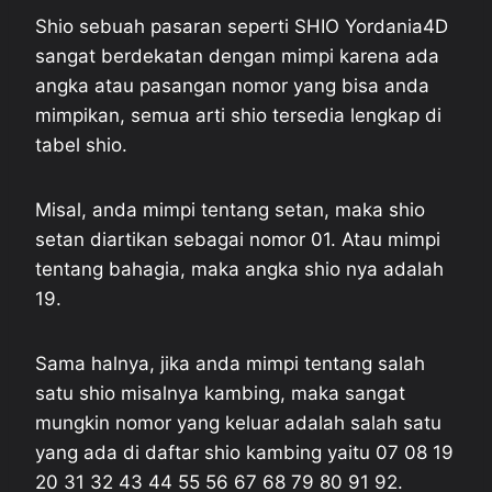
Shio sebuah pasaran seperti SHIO Yordania4D
sangat berdekatan dengan mimpi karena ada
angka atau pasangan nomor yang bisa anda
mimpikan, semua arti shio tersedia lengkap di
tabel shio.
Misal, anda mimpi tentang setan, maka shio
setan diartikan sebagai nomor 01. Atau mimpi
tentang bahagia, maka angka shio nya adalah
19.
Sama halnya, jika anda mimpi tentang salah
satu shio misalnya kambing, maka sangat
mungkin nomor yang keluar adalah salah satu
yang ada di daftar shio kambing yaitu 07 08 19
20 31 32 43 44 55 56 67 68 79 80 91 92.