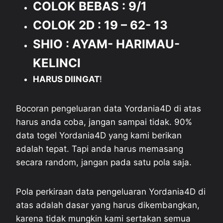
COLOK BEBAS : 9/1
COLOK 2D : 19 – 62- 13
SHIO : AYAM- HARIMAU-
KELINCI
HARUS DIINGAT
!
Bocoran pengeluaran data Yordania4D di atas
harus anda coba, jangan sampai tidak. 90%
data togel Yordania4D yang kami berikan
adalah tepat. Tapi anda harus memasang
secara random, jangan pada satu pola saja.
Pola perkiraan data pengeluaran Yordania4D di
atas adalah dasar yang harus dikembangkan,
karena tidak mungkin kami sertakan semua