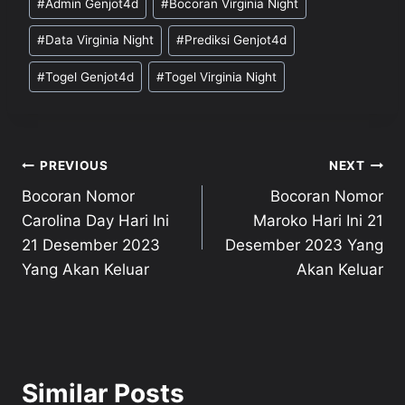
#
Admin Genjot4d
#
Bocoran Virginia Night
Tags:
#
Data Virginia Night
#
Prediksi Genjot4d
#
Togel Genjot4d
#
Togel Virginia Night
Post
PREVIOUS
NEXT
Bocoran Nomor
Bocoran Nomor
navigation
Carolina Day Hari Ini
Maroko Hari Ini 21
21 Desember 2023
Desember 2023 Yang
Yang Akan Keluar
Akan Keluar
Similar Posts