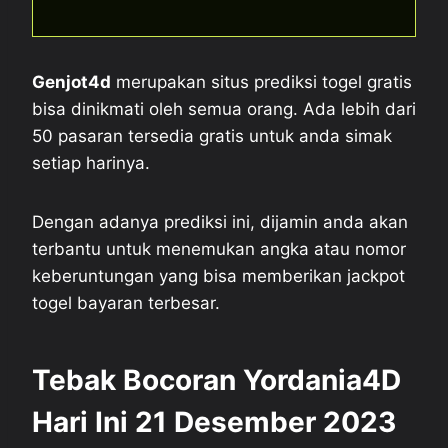
Genjot4d
merupakan situs prediksi togel gratis
bisa dinikmati oleh semua orang. Ada lebih dari
50 pasaran tersedia gratis untuk anda simak
setiap harinya.
Dengan adanya prediksi ini, dijamin anda akan
terbantu untuk menemukan angka atau nomor
keberuntungan yang bisa memberikan jackpot
togel bayaran terbesar.
Tebak Bocoran Yordania4D
Hari Ini 21 Desember 2023