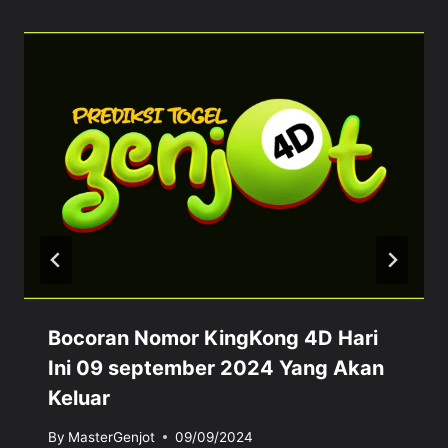
Bocoran Nomor KingKong 4D Hari
Ini 09 september 2024 Yang Akan
Keluar
By
MasterGenjot
09/09/2024