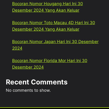
Bocoran Nomor Hougang Hari Ini 30
Desember 2024 Yang Akan Keluar
Bocoran Nomor Toto Macau 4D Hari Ini 30
Desember 2024 Yang Akan Keluar
Bocoran Nomor Japan Hari Ini 30 Desember
2024
Bocoran Nomor Florida Mor Hari Ini 30
Desember 2024
Recent Comments
No comments to show.