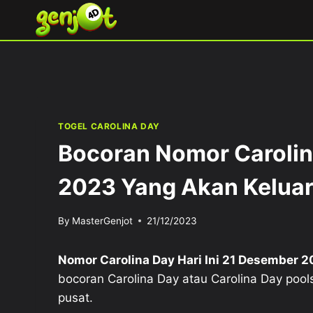
Skip
to
content
TOGEL CAROLINA DAY
Bocoran Nomor Carolina
2023 Yang Akan Kelua
By
MasterGenjot
21/12/2023
Nomor Carolina Day Hari Ini 21 Desember 
bocoran Carolina Day atau Carolina Day pools
pusat.