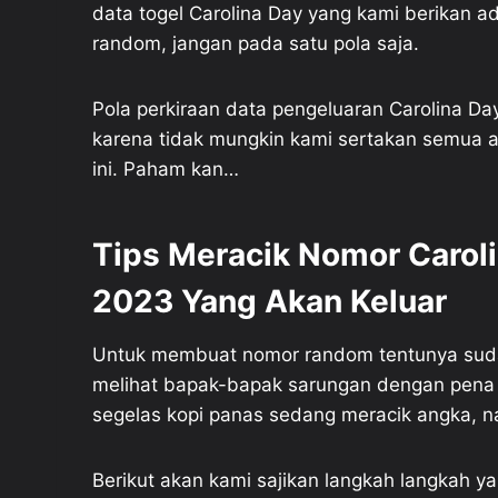
data togel Carolina Day yang kami berikan 
random, jangan pada satu pola saja.
Pola perkiraan data pengeluaran Carolina Da
karena tidak mungkin kami sertakan semua a
ini. Paham kan…
Tips Meracik
Nomor Caroli
2023 Yang Akan Keluar
Untuk membuat nomor random tentunya suda
melihat bapak-bapak sarungan dengan pena d
segelas kopi panas sedang meracik angka, nah 
Berikut akan kami sajikan langkah langkah ya