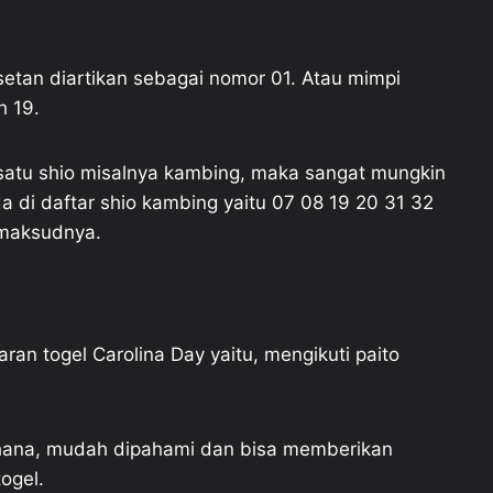
setan diartikan sebagai nomor 01. Atau mimpi
h 19.
 satu shio misalnya kambing, maka sangat mungkin
a di daftar shio kambing yaitu 07 08 19 20 31 32
 maksudnya.
an togel Carolina Day yaitu, mengikuti paito
rhana, mudah dipahami dan bisa memberikan
ogel.