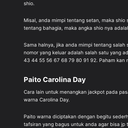
shio.
Misal, anda mimpi tentang setan, maka shio 
tentang bahagia, maka angka shio nya adala
Sama halnya, jika anda mimpi tentang salah
nomor yang keluar adalah salah satu yang ad
43 44 55 56 67 68 79 80 91 92. Paham kan
Paito Carolina Day
Cara lain untuk menangkan jackpot pada pasar
warna Carolina Day.
Paito warna diciptakan dengan begitu sede
tafsiran yang bagus untuk anda agar bisa jp t