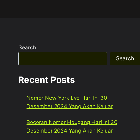
Search
Search
Recent Posts
Nomor New York Eve Hari Ini 30
Desember 2024 Yang Akan Keluar
Bocoran Nomor Hougang Hari Ini 30
Desember 2024 Yang Akan Keluar