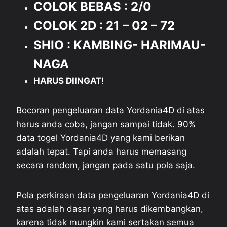
COLOK BEBAS : 2/0
COLOK 2D : 21 – 02 – 72
SHIO : KAMBING- HARIMAU-
NAGA
HARUS DIINGAT
!
Bocoran pengeluaran data Yordania4D di atas
harus anda coba, jangan sampai tidak. 90%
data togel Yordania4D yang kami berikan
adalah tepat. Tapi anda harus memasang
secara random, jangan pada satu pola saja.
Pola perkiraan data pengeluaran Yordania4D di
atas adalah dasar yang harus dikembangkan,
karena tidak mungkin kami sertakan semua