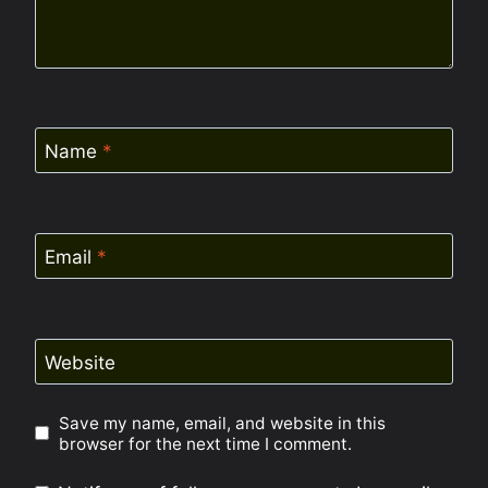
Name
*
Email
*
Website
Save my name, email, and website in this
browser for the next time I comment.