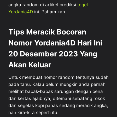
angka random di artikel prediksi
togel
Yordania4D
ini. Paham kan…
Tips Meracik Bocoran
Nomor Yordania4D Hari Ini
20 Desember 2023 Yang
Akan Keluar
Untuk membuat nomor random tentunya sudah
pada tahu. Kalau belum mungkin anda pernah
melihat bapak-bapak sarungan dengan pena
dan kertas ajaibnya, ditemani sebatang rokok
dan segelas kopi panas sedang meracik angka,
nah kira-kira seperti itu.