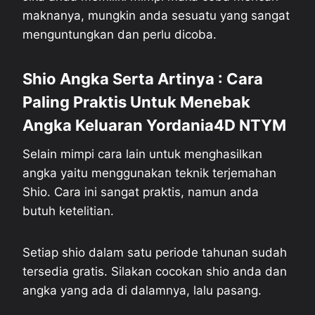
maknanya, mungkin anda sesuatu yang sangat
menguntungkan dan perlu dicoba.
Shio Angka Serta Artinya : Cara
Paling Praktis Untuk Menebak
Angka Keluaran Yordania4D NTYM
Selain mimpi cara lain untuk menghasilkan
angka yaitu menggunakan teknik terjemahan
Shio. Cara ini sangat praktis, namun anda
butuh ketelitian.
Setiap shio dalam satu periode tahunan sudah
tersedia gratis. Silakan cocokan shio anda dan
angka yang ada di dalamnya, lalu pasang.