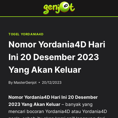
Skip
to
content
TOGEL YORDANIA4D
Nomor Yordania4D Hari
Ini 20 Desember 2023
Yang Akan Keluar
By
MasterGenjot
20/12/2023
Nomor Yordania4D Hari Ini 20 Desember
2023 Yang Akan Keluar
– banyak yang
mencari bocoran Yordania4D atau Yordania4D