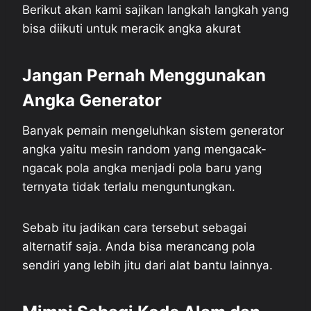
Berikut akan kami sajikan langkah langkah yang
bisa diikuti untuk meracik angka akurat
Jangan Pernah Menggunakan
Angka Generator
Banyak pemain mengeluhkan sistem generator
angka yaitu mesin random yang mengacak-
ngacak pola angka menjadi pola baru yang
ternyata tidak terlalu menguntungkan.
Sebab itu jadikan cara tersebut sebagai
alternatif saja. Anda bisa merancang pola
sendiri yang lebih jitu dari alat bantu lainnya.