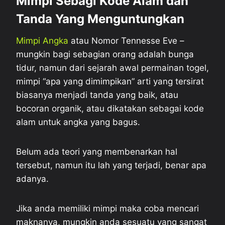
Mimpi Sebagi Kode Alam dan
Tanda Yang Menguntungkan
Mimpi Angka
atau Nomor Tennesse Eve –
mungkin bagi sebagian orang adalah bunga
tidur, namun dari sejarah awal permainan togel,
mimpi “apa yang dimimpikan” arti yang tersirat
biasanya menjadi tanda yang baik, atau
bocoran organik, atau dikatakan sebagai kode
alam untuk angka yang bagus.
Belum ada teori yang membenarkan hal
tersebut, namun itu lah yang terjadi, benar apa
adanya.
Jika anda memiliki mimpi maka coba mencari
maknanya, mungkin anda sesuatu yang sangat