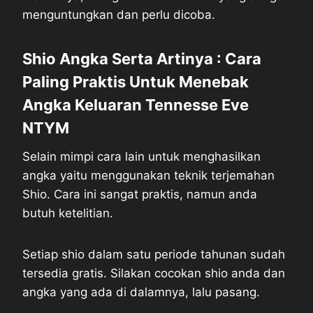
menguntungkan dan perlu dicoba.
Shio Angka Serta Artinya : Cara
Paling Praktis Untuk Menebak
Angka Keluaran Tennesse Eve
NTYM
Selain mimpi cara lain untuk menghasilkan
angka yaitu menggunakan teknik terjemahan
Shio. Cara ini sangat praktis, namun anda
butuh ketelitian.
Setiap shio dalam satu periode tahunan sudah
tersedia gratis. Silakan cocokan shio anda dan
angka yang ada di dalamnya, lalu pasang.