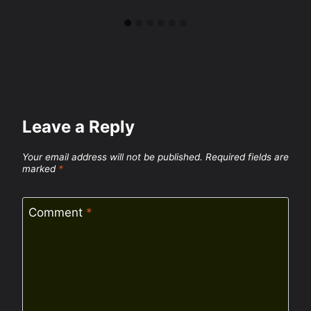
Leave a Reply
Your email address will not be published.
Required fields are
marked
*
Comment
*