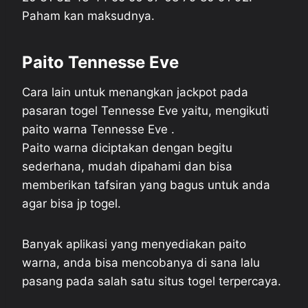
Paham kan maksudnya.
Paito Tennesse Eve
Cara lain untuk menangkan jackpot pada
pasaran togel Tennesse Eve yaitu, mengikuti
paito warna Tennesse Eve .
Paito warna diciptakan dengan begitu
sederhana, mudah dipahami dan bisa
memberikan tafsiran yang bagus untuk anda
agar bisa jp togel.
Banyak aplikasi yang menyediakan paito
warna, anda bisa mencobanya di sana lalu
pasang pada salah satu situs togel terpercaya.