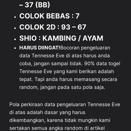
– 37 (BB)
COLOK BEBAS : 7
COLOK 2D : 93
– 67
SHIO : KAMBING / AYAM
HARUS DIINGAT!
Bocoran pengeluaran
data Tennesse Eve di atas harus anda
coba, jangan sampai tidak. 90% data togel
Tennesse Eve yang kami berikan adalah
tepat. Tapi anda harus memasang secara
random, jangan pada satu pola saja.
Pola perkiraan data pengeluaran Tennesse Eve
di atas adalah dasar yang harus
dikembangkan, karena tidak mungkin kami
sertakan semua angka random di artikel