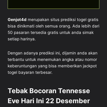
Genjot4d
merupakan situs prediksi togel gratis
bisa dinikmati oleh semua orang. Ada lebih dari
50 pasaran tersedia gratis untuk anda simak
setiap harinya.
Dengan adanya prediksi ini, dijamin anda akan
terbantu untuk menemukan angka atau nomor
keberuntungan yang bisa memberikan jackpot
togel bayaran terbesar.
Tebak Bocoran Tennesse
Eve Hari Ini 22 Desember