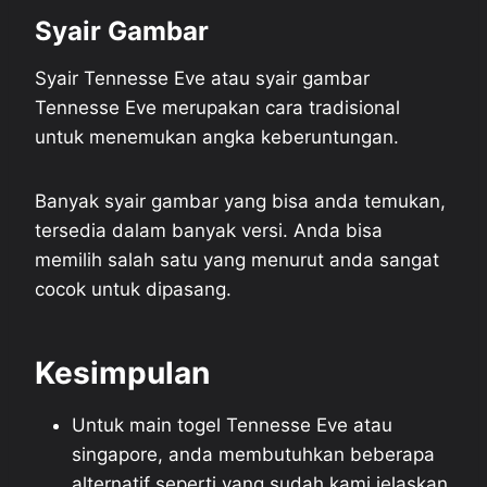
Syair Gambar
Syair Tennesse Eve atau syair gambar
Tennesse Eve merupakan cara tradisional
untuk menemukan angka keberuntungan.
Banyak syair gambar yang bisa anda temukan,
tersedia dalam banyak versi. Anda bisa
memilih salah satu yang menurut anda sangat
cocok untuk dipasang.
Kesimpulan
Untuk main togel Tennesse Eve atau
singapore, anda membutuhkan beberapa
alternatif seperti yang sudah kami jelaskan