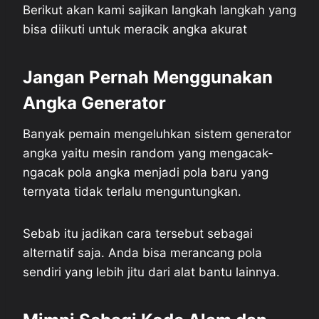
Berikut akan kami sajikan langkah langkah yang
bisa diikuti untuk meracik angka akurat
Jangan Pernah Menggunakan
Angka Generator
Banyak pemain mengeluhkan sistem generator
angka yaitu mesin random yang mengacak-
ngacak pola angka menjadi pola baru yang
ternyata tidak terlalu menguntungkan.
Sebab itu jadikan cara tersebut sebagai
alternatif saja. Anda bisa merancang pola
sendiri yang lebih jitu dari alat bantu lainnya.