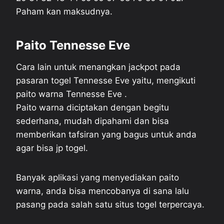
Paham kan maksudnya.
Paito Tennesse Eve
Cara lain untuk menangkan jackpot pada
pasaran togel Tennesse Eve yaitu, mengikuti
paito warna Tennesse Eve .
Paito warna diciptakan dengan begitu
sederhana, mudah dipahami dan bisa
memberikan tafsiran yang bagus untuk anda
agar bisa jp togel.
Banyak aplikasi yang menyediakan paito
warna, anda bisa mencobanya di sana lalu
pasang pada salah satu situs togel terpercaya.