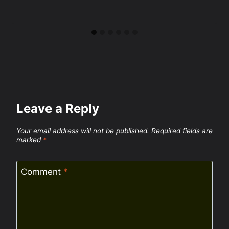
Leave a Reply
Your email address will not be published.
Required fields are
marked
*
Comment
*