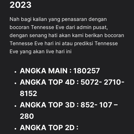
2023
Nah bagi kalian yang penasaran dengan
bocoran Tennesse Eve dari admin pusat,
dengan senang hati akan kami berikan bocoran
Tennesse Eve hari ini atau prediksi Tennesse
Eve yang akan live hari ini
ANGKA MAIN : 180257
ANGKA TOP 4D : 5072- 2710-
8152
ANGKA TOP 3D : 852- 107 –
280
ANGKA TOP 2D :