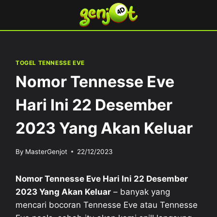
Skip
to
content
TOGEL TENNESSE EVE
Nomor Tennesse Eve
Hari Ini 22 Desember
2023 Yang Akan Keluar
By
MasterGenjot
22/12/2023
Nomor Tennesse Eve Hari Ini 22 Desember
2023 Yang Akan Keluar
– banyak yang
mencari bocoran Tennesse Eve atau Tennesse