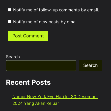
Notify me of follow-up comments by email.
Notify me of new posts by email.
Search
Search
Recent Posts
Nomor New York Eve Hari Ini 30 Desember
2024 Yang Akan Keluar