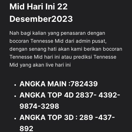
Mid Hari Ini 22
Desember2023
Nah bagi kalian yang penasaran dengan
bocoran Tennesse Mid dari admin pusat,
dengan senang hati akan kami berikan bocoran
Tennesse Mid hari ini atau prediksi Tennesse
Mid yang akan live hari ini
ANGKA MAIN :782439
ANGKA TOP 4D 2837- 4392-
9874-3298
ANGKA TOP 3D : 289 -437-
892