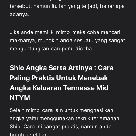
tersebut, namun itu lah yang terjadi, benar apa
adanya.
Jika anda memiliki mimpi maka coba mencari
maknanya, mungkin anda sesuatu yang sangat
menguntungkan dan perlu dicoba.
Shio Angka Serta Artinya : Cara
Paling Praktis Untuk Menebak
Angka Keluaran Tennesse Mid
NTYM
Selain mimpi cara lain untuk menghasilkan
angka yaitu menggunakan teknik terjemahan
Shio. Cara ini sangat praktis, namun anda
butuh ketelitian.