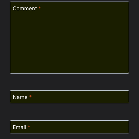
Comment
*
Name
*
Email
*