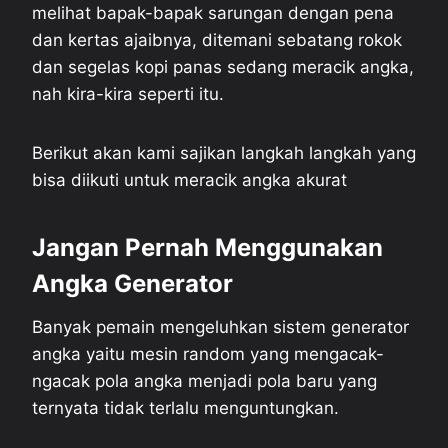
melihat bapak-bapak sarungan dengan pena
dan kertas ajaibnya, ditemani sebatang rokok
dan segelas kopi panas sedang meracik angka,
nah kira-kira seperti itu.
Berikut akan kami sajikan langkah langkah yang
bisa diikuti untuk meracik angka akurat
Jangan Pernah Menggunakan
Angka Generator
Banyak pemain mengeluhkan sistem generator
angka yaitu mesin random yang mengacak-
ngacak pola angka menjadi pola baru yang
ternyata tidak terlalu menguntungkan.