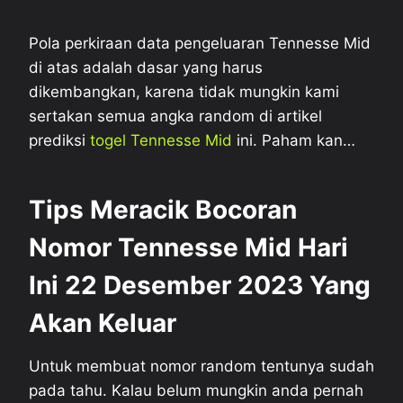
Pola perkiraan data pengeluaran Tennesse Mid
di atas adalah dasar yang harus
dikembangkan, karena tidak mungkin kami
sertakan semua angka random di artikel
prediksi
togel Tennesse Mid
ini. Paham kan…
Tips Meracik Bocoran
Nomor Tennesse Mid Hari
Ini 22 Desember 2023 Yang
Akan Keluar
Untuk membuat nomor random tentunya sudah
pada tahu. Kalau belum mungkin anda pernah