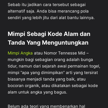
Sebab itu jadikan cara tersebut sebagai
alternatif saja. Anda bisa merancang pola
sendiri yang lebih jitu dari alat bantu lainnya.
Mimpi Sebagi Kode Alam dan
Tanda Yang Menguntungkan
Mimpi Angka
atau Nomor Tennesse Mid –
mungkin bagi sebagian orang adalah bunga
tidur, namun dari sejarah awal permainan togel,
mimpi “apa yang dimimpikan” arti yang tersirat
biasanya menjadi tanda yang baik, atau
bocoran organik, atau dikatakan sebagai kode
alam untuk angka yang bagus.
Belum ada teori yang membenarkan hal