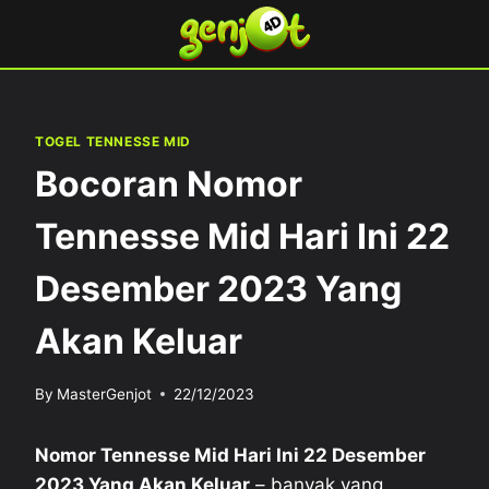
Skip
to
content
TOGEL TENNESSE MID
Bocoran Nomor
Tennesse Mid Hari Ini 22
Desember 2023 Yang
Akan Keluar
By
MasterGenjot
22/12/2023
Nomor Tennesse Mid Hari Ini 22 Desember
2023 Yang Akan Keluar
– banyak yang