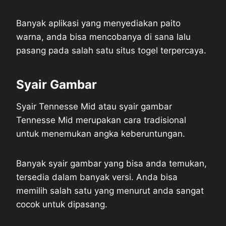
Banyak aplikasi yang menyediakan paito
warna, anda bisa mencobanya di sana lalu
pasang pada salah satu situs togel terpercaya.
Syair Gambar
Syair Tennesse Mid atau syair gambar
Tennesse Mid merupakan cara tradisional
untuk menemukan angka keberuntungan.
Banyak syair gambar yang bisa anda temukan,
tersedia dalam banyak versi. Anda bisa
memilih salah satu yang menurut anda sangat
cocok untuk dipasang.