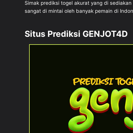
Simak prediksi togel akurat yang di sediaka
sangat di mintai oleh banyak pemain di Indon
Situs Prediksi GENJOT4D