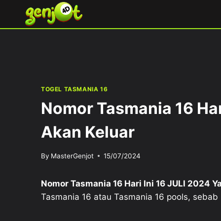
Skip
to
content
TOGEL TASMANIA 16
Nomor Tasmania 16 Hari
Akan Keluar
By
MasterGenjot
15/07/2024
Nomor Tasmania 16 Hari Ini 16 JULI 2024 Y
Tasmania 16 atau Tasmania 16 pools, sebab i