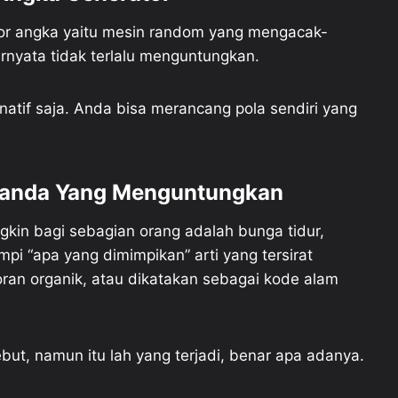
or angka yaitu mesin random yang mengacak-
rnyata tidak terlalu menguntungkan.
rnatif saja. Anda bisa merancang pola sendiri yang
Tanda Yang Menguntungkan
in bagi sebagian orang adalah bunga tidur,
pi “apa yang dimimpikan” arti yang tersirat
ran organik, atau dikatakan sebagai kode alam
ut, namun itu lah yang terjadi, benar apa adanya.