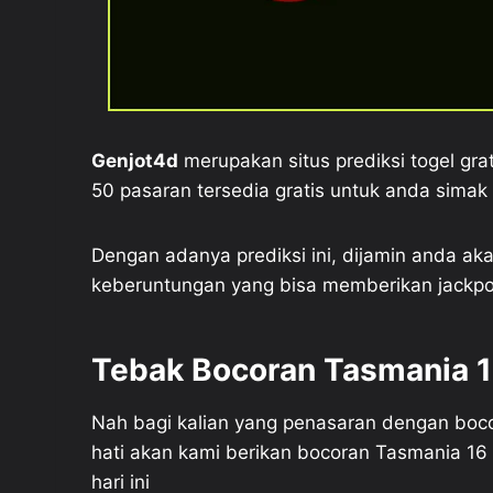
Genjot4d
merupakan situs prediksi togel grat
50 pasaran tersedia gratis untuk anda simak 
Dengan adanya prediksi ini, dijamin anda a
keberuntungan yang bisa memberikan jackpot
Tebak Bocoran Tasmania 1
Nah bagi kalian yang penasaran dengan boc
hati akan kami berikan bocoran Tasmania 16 h
hari ini