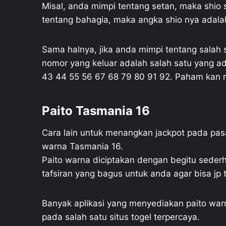
Misal, anda mimpi tentang setan, maka shio 
tentang bahagia, maka angka shio nya adala
Sama halnya, jika anda mimpi tentang salah
nomor yang keluar adalah salah satu yang ad
43 44 55 56 67 68 79 80 91 92. Paham kan
Paito Tasmania 16
Cara lain untuk menangkan jackpot pada pasa
warna Tasmania 16.
Paito warna diciptakan dengan begitu sede
tafsiran yang bagus untuk anda agar bisa jp t
Banyak aplikasi yang menyediakan paito war
pada salah satu situs togel terpercaya.