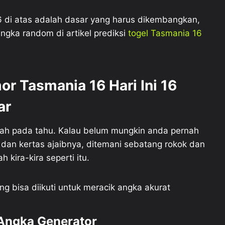
6 di atas adalah dasar yang harus dikembangkan,
ngka random di artikel prediksi
togel Tasmania 16
r Tasmania 16 Hari Ini 16
ar
h pada tahu. Kalau belum mungkin anda pernah
an kertas ajaibnya, ditemani sebatang rokok dan
kira-kira seperti itu.
ng bisa diikuti untuk meracik angka akurat
Angka Generator