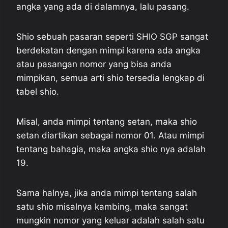
angka yang ada di dalamnya, lalu pasang.
Shio sebuah pasaran seperti SHIO SGP sangat
berdekatan dengan mimpi karena ada angka
atau pasangan nomor yang bisa anda
mimpikan, semua arti shio tersedia lengkap di
tabel shio.
Misal, anda mimpi tentang setan, maka shio
setan diartikan sebagai nomor 01. Atau mimpi
tentang bahagia, maka angka shio nya adalah
19.
Sama halnya, jika anda mimpi tentang salah
satu shio misalnya kambing, maka sangat
mungkin nomor yang keluar adalah salah satu