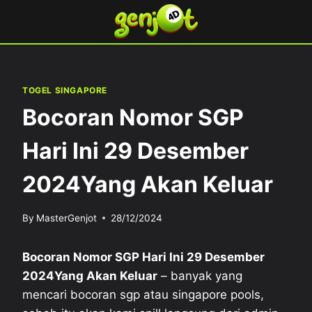
Skip
to
content
TOGEL SINGAPORE
Bocoran Nomor SGP
Hari Ini 29 Desember
2024Yang Akan Keluar
By
MasterGenjot
28/12/2024
Bocoran Nomor SGP Hari Ini 29 Desember
2024Yang Akan Keluar
– banyak yang
mencari bocoran sgp atau singapore pools,