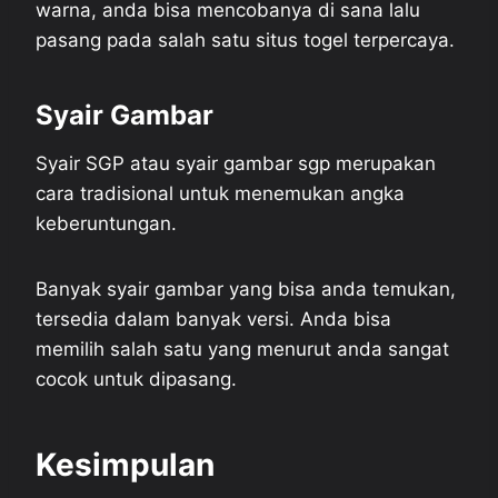
warna, anda bisa mencobanya di sana lalu
pasang pada salah satu situs togel terpercaya.
Syair Gambar
Syair SGP atau syair gambar sgp merupakan
cara tradisional untuk menemukan angka
keberuntungan.
Banyak syair gambar yang bisa anda temukan,
tersedia dalam banyak versi. Anda bisa
memilih salah satu yang menurut anda sangat
cocok untuk dipasang.
Kesimpulan