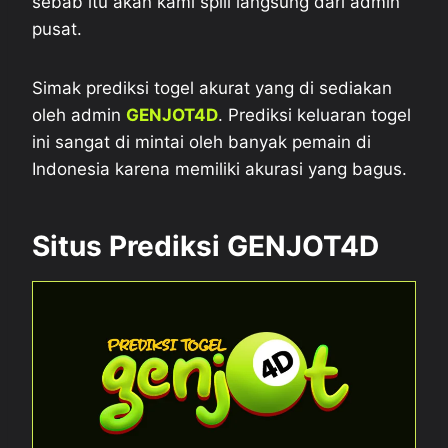
sebab itu akan kami spill langsung dari admin
pusat.
Simak prediksi togel akurat yang di sediakan
oleh admin
GENJOT4D
. Prediksi keluaran togel
ini sangat di mintai oleh banyak pemain di
Indonesia karena memiliki akurasi yang bagus.
Situs Prediksi GENJOT4D