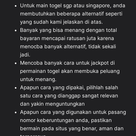
Untuk main togel sgp atau singapore, anda
membutuhkan beberapa alternatif seperti
yang sudah kami jelaskan di atas.
Banyak yang bisa menang dengan total
bayaran mencapai ratusan juta karena
menocba banyak alternatif, tidak sekali
jadi.
Mencoba banyak cara untuk jackpot di
permainan togel akan membuka peluang
untuk menang.
Apapun cara yang dipakai, pilihlah salah
satu cara yang dianggap sangat relevan
dan yakin menguntungkan
Apapun cara yang digunakan untuk pasang
nomor keberuntungan anda, pastikan
bermain pada situs yang benar, aman dan