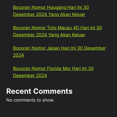
Bocoran Nomor Hougang Hari Ini 30
Desember 2024 Yang Akan Keluar
Bocoran Nomor Toto Macau 4D Hari Ini 30
Desember 2024 Yang Akan Keluar
Bocoran Nomor Japan Hari Ini 30 Desember
2024
Bocoran Nomor Florida Mor Hari Ini 30
Desember 2024
Recent Comments
No comments to show.