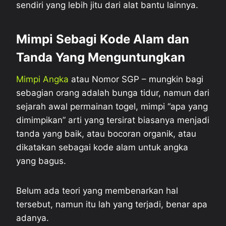
sendiri yang lebih jitu dari alat bantu lainnya.
Mimpi Sebagi Kode Alam dan
Tanda Yang Menguntungkan
Mimpi Angka
atau Nomor SGP – mungkin bagi
sebagian orang adalah bunga tidur, namun dari
sejarah awal permainan togel, mimpi “apa yang
dimimpikan” arti yang tersirat biasanya menjadi
tanda yang baik, atau bocoran organik, atau
dikatakan sebagai kode alam untuk angka
yang bagus.
Belum ada teori yang membenarkan hal
tersebut, namun itu lah yang terjadi, benar apa
adanya.