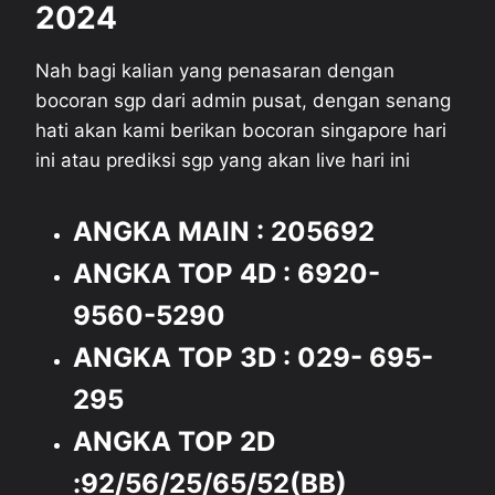
2024
Nah bagi kalian yang penasaran dengan
bocoran sgp dari admin pusat, dengan senang
hati akan kami berikan bocoran singapore hari
ini atau prediksi sgp yang akan live hari ini
ANGKA MAIN : 205692
ANGKA TOP 4D : 6920-
9560-5290
ANGKA TOP 3D : 029- 695-
295
ANGKA TOP 2D
:92/56/25/65/52(BB)