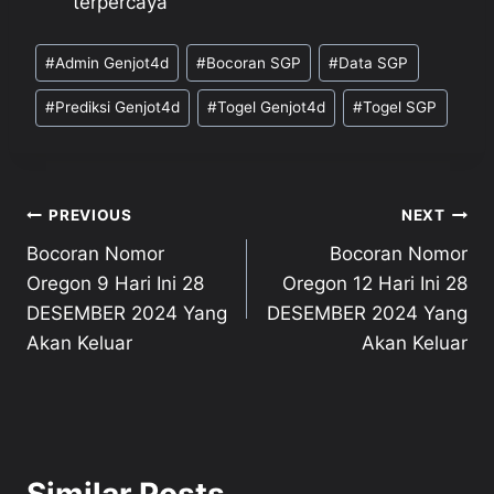
terpercaya
Post
#
Admin Genjot4d
#
Bocoran SGP
#
Data SGP
Tags:
#
Prediksi Genjot4d
#
Togel Genjot4d
#
Togel SGP
Post
PREVIOUS
NEXT
Bocoran Nomor
Bocoran Nomor
navigation
Oregon 9 Hari Ini 28
Oregon 12 Hari Ini 28
DESEMBER 2024 Yang
DESEMBER 2024 Yang
Akan Keluar
Akan Keluar
Similar Posts