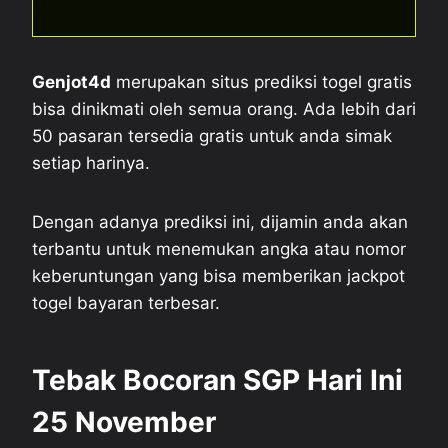
Genjot4d
merupakan situs prediksi togel gratis
bisa dinikmati oleh semua orang. Ada lebih dari
50 pasaran tersedia gratis untuk anda simak
setiap harinya.
Dengan adanya prediksi ini, dijamin anda akan
terbantu untuk menemukan angka atau nomor
keberuntungan yang bisa memberikan jackpot
togel bayaran terbesar.
Tebak Bocoran SGP Hari Ini
25 November