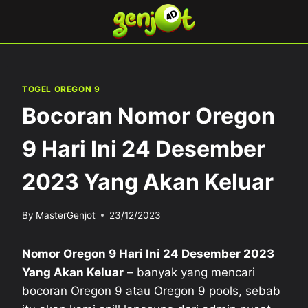
Skip
to
content
TOGEL OREGON 9
Bocoran Nomor Oregon
9 Hari Ini 24 Desember
2023 Yang Akan Keluar
By
MasterGenjot
23/12/2023
Nomor Oregon 9 Hari Ini 24 Desember 2023
Yang Akan Keluar
– banyak yang mencari
bocoran Oregon 9 atau Oregon 9 pools, sebab