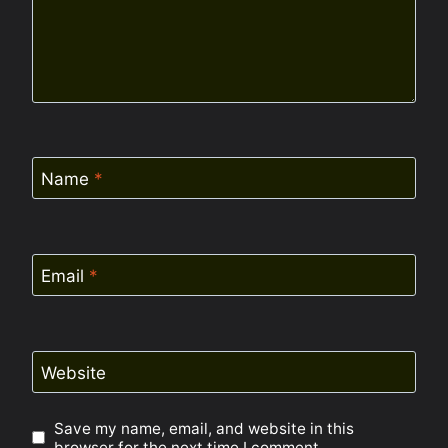
Name
*
Email
*
Website
Save my name, email, and website in this
browser for the next time I comment.