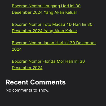
Bocoran Nomor Hougang Hari Ini 30
Desember 2024 Yang Akan Keluar
Bocoran Nomor Toto Macau 4D Hari Ini 30
Desember 2024 Yang Akan Keluar
Bocoran Nomor Japan Hari Ini 30 Desember
2024
Bocoran Nomor Florida Mor Hari Ini 30
Desember 2024
Recent Comments
No comments to show.