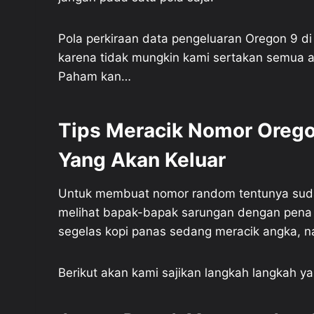
Pola perkiraan data pengeluaran Oregon 9 d
karena tidak mungkin kami sertakan semua a
Paham kan…
Tips Meracik
Nomor Oregon
Yang Akan Keluar
Untuk membuat nomor random tentunya suda
melihat bapak-bapak sarungan dengan pena d
segelas kopi panas sedang meracik angka, nah 
Berikut akan kami sajikan langkah langkah ya