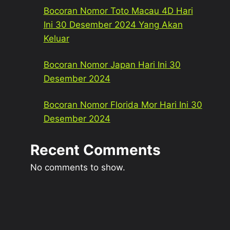
Bocoran Nomor Toto Macau 4D Hari
Ini 30 Desember 2024 Yang Akan
Keluar
Bocoran Nomor Japan Hari Ini 30
Desember 2024
Bocoran Nomor Florida Mor Hari Ini 30
Desember 2024
Recent Comments
No comments to show.