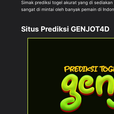
Simak prediksi togel akurat yang di sediaka
sangat di mintai oleh banyak pemain di Indon
Situs Prediksi GENJOT4D