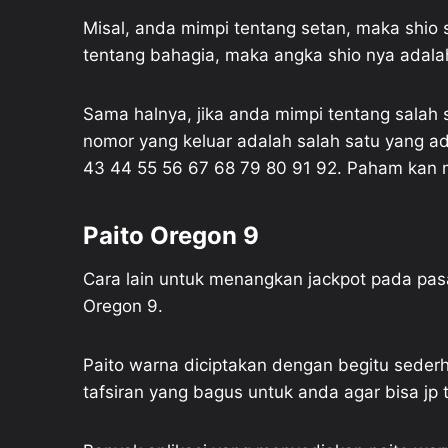
Misal, anda mimpi tentang setan, maka shio 
tentang bahagia, maka angka shio nya adala
Sama halnya, jika anda mimpi tentang salah
nomor yang keluar adalah salah satu yang ad
43 44 55 56 67 68 79 80 91 92. Paham kan
Paito Oregon 9
Cara lain untuk menangkan jackpot pada pasa
Oregon 9.
Paito warna diciptakan dengan begitu sede
tafsiran yang bagus untuk anda agar bisa jp t