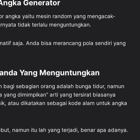
Angka Generator
or angka yaitu mesin random yang mengacak-
rnyata tidak terlalu menguntungkan.
rnatif saja. Anda bisa merancang pola sendiri yang
Tanda Yang Menguntungkan
 bagi sebagian orang adalah bunga tidur, namun
a yang dimimpikan” arti yang tersirat biasanya
ik, atau dikatakan sebagai kode alam untuk angka
ut, namun itu lah yang terjadi, benar apa adanya.