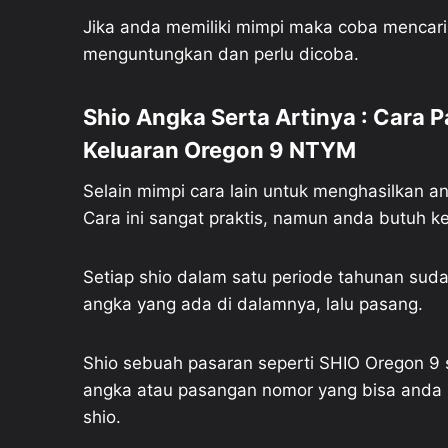
Jika anda memiliki mimpi maka coba mencar
menguntungkan dan perlu dicoba.
Shio Angka Serta Artinya : Cara 
Keluaran Oregon 9 NTYM
Selain mimpi cara lain untuk menghasilkan a
Cara ini sangat praktis, namun anda butuh ket
Setiap shio dalam satu periode tahunan suda
angka yang ada di dalamnya, lalu pasang.
Shio sebuah pasaran seperti SHIO Oregon 9
angka atau pasangan nomor yang bisa anda mi
shio.