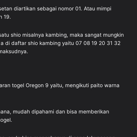
setan diartikan sebagai nomor 01. Atau mimpi
h 19.
 satu shio misalnya kambing, maka sangat mungkin
a di daftar shio kambing yaitu 07 08 19 20 31 32
 maksudnya.
ran togel Oregon 9 yaitu, mengikuti paito warna
rhana, mudah dipahami dan bisa memberikan
ogel.