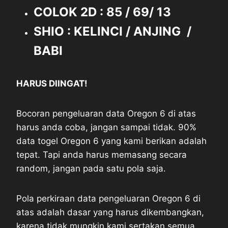
COLOK 2D : 85
/ 69/ 13
SHIO : KELINCI
/ ANJING /
BABI
HARUS DIINGAT!
Bocoran pengeluaran data Oregon 6 di atas
harus anda coba, jangan sampai tidak. 90%
data togel Oregon 6 yang kami berikan adalah
tepat. Tapi anda harus memasang secara
random, jangan pada satu pola saja.
Pola perkiraan data pengeluaran Oregon 6 di
atas adalah dasar yang harus dikembangkan,
karena tidak mungkin kami sertakan semua