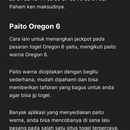
Paham kan maksudnya.
Paito Oregon 6
Cara lain untuk menangkan jackpot pada
pasaran togel Oregon 6 yaitu, mengikuti paito
warna Oregon 6.
Paito warna diciptakan dengan begitu
sederhana, mudah dipahami dan bisa
memberikan tafsiran yang bagus untuk anda
agar bisa jp togel.
Banyak aplikasi yang menyediakan paito
warna, anda bisa mencobanya di sana lalu
pasang pada salah satu situs togel terpercaya.