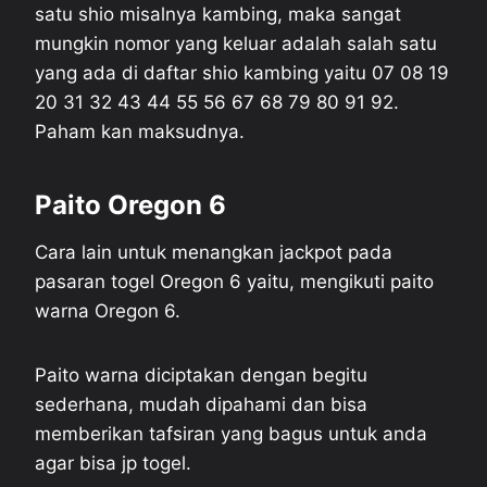
satu shio misalnya kambing, maka sangat
mungkin nomor yang keluar adalah salah satu
yang ada di daftar shio kambing yaitu 07 08 19
20 31 32 43 44 55 56 67 68 79 80 91 92.
Paham kan maksudnya.
Paito Oregon 6
Cara lain untuk menangkan jackpot pada
pasaran togel Oregon 6 yaitu, mengikuti paito
warna Oregon 6.
Paito warna diciptakan dengan begitu
sederhana, mudah dipahami dan bisa
memberikan tafsiran yang bagus untuk anda
agar bisa jp togel.