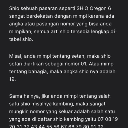
Shio sebuah pasaran seperti SHIO Oregon 6
sangat berdekatan dengan mimpi karena ada
angka atau pasangan nomor yang bisa anda
mimpikan, semua arti shio tersedia lengkap di
tabel shio.
Misal, anda mimpi tentang setan, maka shio
setan diartikan sebagai nomor 01. Atau mimpi
tentang bahagia, maka angka shio nya adalah
19.
Sama halnya, jika anda mimpi tentang salah
satu shio misalnya kambing, maka sangat
mungkin nomor yang keluar adalah salah satu
yang ada di daftar shio kambing yaitu 07 08 19
20 31 32 43 44 55 56 67 68 79 80 91 92.