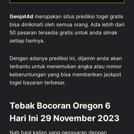
Genjot4d
merupakan situs prediksi togel gratis
bisa dinikmati oleh semua orang. Ada lebih dari
50 pasaran tersedia gratis untuk anda simak
setiap harinya.
Dengan adanya prediksi ini, dijamin anda akan
terbantu untuk menemukan angka atau nomor
keberuntungan yang bisa memberikan jackpot
togel bayaran terbesar.
Tebak Bocoran Oregon 6
Hari Ini 29 November 2023
Nah bagi kalian yang penasaran dengan