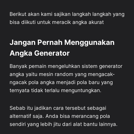
Berikut akan kami sajikan langkah langkah yang
bisa diikuti untuk meracik angka akurat
Jangan Pernah Menggunakan
Angka Generator
Banyak pemain mengeluhkan sistem generator
angka yaitu mesin random yang mengacak-
ngacak pola angka menjadi pola baru yang
ternyata tidak terlalu menguntungkan.
Sebab itu jadikan cara tersebut sebagai
alternatif saja. Anda bisa merancang pola
sendiri yang lebih jitu dari alat bantu lainnya.