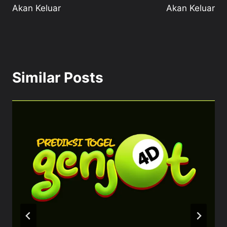
Akan Keluar
Akan Keluar
Similar Posts