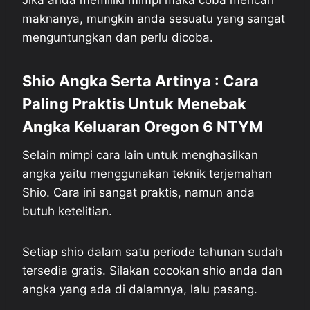
Jika anda memiliki mimpi maka coba mencari
maknanya, mungkin anda sesuatu yang sangat
menguntungkan dan perlu dicoba.
Shio Angka Serta Artinya : Cara
Paling Praktis Untuk Menebak
Angka Keluaran Oregon 6 NTYM
Selain mimpi cara lain untuk menghasilkan
angka yaitu menggunakan teknik terjemahan
Shio. Cara ini sangat praktis, namun anda
butuh ketelitian.
Setiap shio dalam satu periode tahunan sudah
tersedia gratis. Silakan cocokan shio anda dan
angka yang ada di dalamnya, lalu pasang.