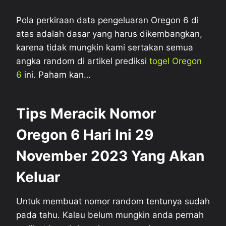
Pola perkiraan data pengeluaran Oregon 6 di
atas adalah dasar yang harus dikembangkan,
karena tidak mungkin kami sertakan semua
angka random di artikel prediksi
togel Oregon
6
ini. Paham kan…
Tips Meracik
Nomor
Oregon 6 Hari Ini 29
November 2023 Yang Akan
Keluar
Untuk membuat nomor random tentunya sudah
pada tahu. Kalau belum mungkin anda pernah