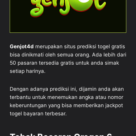
Genjot4d
merupakan situs prediksi togel gratis
bisa dinikmati oleh semua orang. Ada lebih dari
50 pasaran tersedia gratis untuk anda simak
setiap harinya.
Dengan adanya prediksi ini, dijamin anda akan
terbantu untuk menemukan angka atau nomor
keberuntungan yang bisa memberikan jackpot
togel bayaran terbesar.