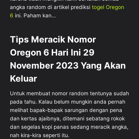
angka random di artikel prediksi
togel Oregon
6
ini. Paham kan…
Tips Meracik
Nomor
Oregon 6 Hari Ini 29
November 2023 Yang Akan
Keluar
Untuk membuat nomor random tentunya sudah
pada tahu. Kalau belum mungkin anda pernah
melihat bapak-bapak sarungan dengan pena
dan kertas ajaibnya, ditemani sebatang rokok
dan segelas kopi panas sedang meracik angka,
nah kira-kira seperti itu.