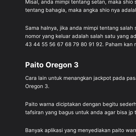
Misal, anda mimpi tentang setan, maka shio 
tentang bahagia, maka angka shio nya adala
Sama halnya, jika anda mimpi tentang salah
nomor yang keluar adalah salah satu yang ad
43 44 55 56 67 68 79 80 91 92. Paham kan
Paito Oregon 3
Cara lain untuk menangkan jackpot pada pasa
Oregon 3.
Paito warna diciptakan dengan begitu sede
tafsiran yang bagus untuk anda agar bisa jp t
Banyak aplikasi yang menyediakan paito war