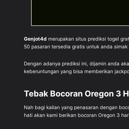
Genjot4d
merupakan situs prediksi togel grat
50 pasaran tersedia gratis untuk anda simak 
Dengan adanya prediksi ini, dijamin anda a
keberuntungan yang bisa memberikan jackpot
Tebak Bocoran Oregon 3 H
Nah bagi kalian yang penasaran dengan boc
hati akan kami berikan bocoran Oregon 3 hari 