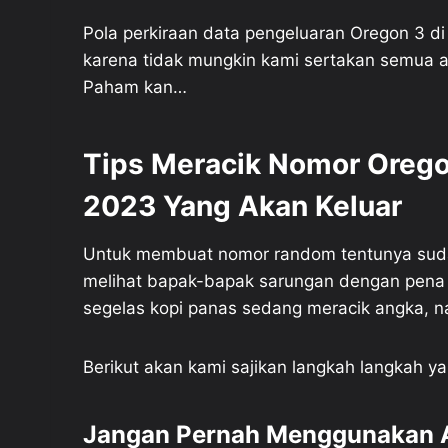
Pola perkiraan data pengeluaran Oregon 3 d
karena tidak mungkin kami sertakan semua a
Paham kan…
Tips Meracik
Nomor Oregon
2023 Yang Akan Keluar
Untuk membuat nomor random tentunya suda
melihat bapak-bapak sarungan dengan pena d
segelas kopi panas sedang meracik angka, nah 
Berikut akan kami sajikan langkah langkah ya
Jangan Pernah Menggunakan 