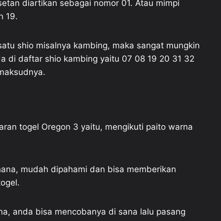
setan diartikan sebagai nomor 01. Atau mimpi
h 19.
 satu shio misalnya kambing, maka sangat mungkin
a di daftar shio kambing yaitu 07 08 19 20 31 32
 maksudnya.
ran togel Oregon 3 yaitu, mengikuti paito warna
rhana, mudah dipahami dan bisa memberikan
ogel.
na, anda bisa mencobanya di sana lalu pasang