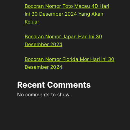
Bocoran Nomor Toto Macau 4D Hari
Ini 30 Desember 2024 Yang Akan
Keluar
Bocoran Nomor Japan Hari Ini 30
Desember 2024
Bocoran Nomor Florida Mor Hari Ini 30
Desember 2024
Recent Comments
No comments to show.