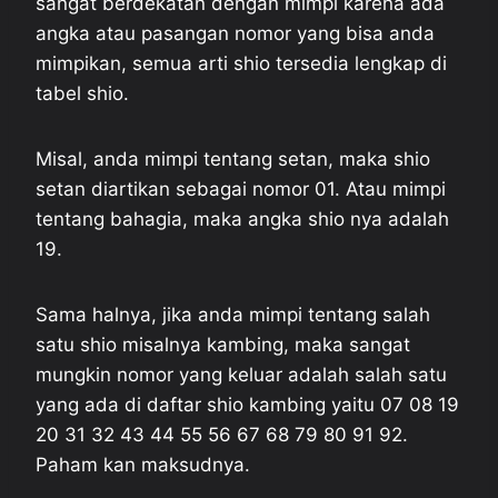
sangat berdekatan dengan mimpi karena ada
angka atau pasangan nomor yang bisa anda
mimpikan, semua arti shio tersedia lengkap di
tabel shio.
Misal, anda mimpi tentang setan, maka shio
setan diartikan sebagai nomor 01. Atau mimpi
tentang bahagia, maka angka shio nya adalah
19.
Sama halnya, jika anda mimpi tentang salah
satu shio misalnya kambing, maka sangat
mungkin nomor yang keluar adalah salah satu
yang ada di daftar shio kambing yaitu 07 08 19
20 31 32 43 44 55 56 67 68 79 80 91 92.
Paham kan maksudnya.