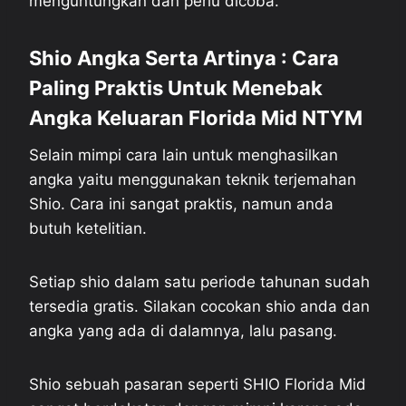
menguntungkan dan perlu dicoba.
Shio Angka Serta Artinya : Cara
Paling Praktis Untuk Menebak
Angka Keluaran Florida Mid NTYM
Selain mimpi cara lain untuk menghasilkan
angka yaitu menggunakan teknik terjemahan
Shio. Cara ini sangat praktis, namun anda
butuh ketelitian.
Setiap shio dalam satu periode tahunan sudah
tersedia gratis. Silakan cocokan shio anda dan
angka yang ada di dalamnya, lalu pasang.
Shio sebuah pasaran seperti SHIO Florida Mid