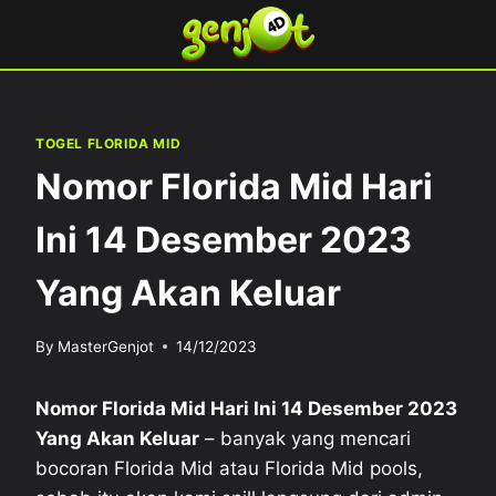
Skip
to
content
TOGEL FLORIDA MID
Nomor Florida Mid Hari
Ini 14 Desember 2023
Yang Akan Keluar
By
MasterGenjot
14/12/2023
Nomor Florida Mid Hari Ini 14 Desember 2023
Yang Akan Keluar
– banyak yang mencari
bocoran Florida Mid atau Florida Mid pools,