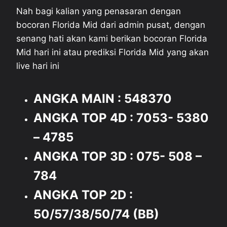
Nah bagi kalian yang penasaran dengan
bocoran Florida Mid dari admin pusat, dengan
senang hati akan kami berikan bocoran Florida
Mid hari ini atau prediksi Florida Mid yang akan
live hari ini
ANGKA MAIN : 5483
7
0
ANGKA TOP 4D : 7053- 5380
– 4
7
85
ANGKA TOP 3D : 075- 508 –
784
ANGKA TOP 2D :
50/57/38/50/74 (BB)