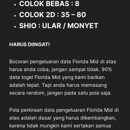
COLOK BEBAS : 8
COLOK 2D : 35 – 80
SHIO : ULAR / MONYET
HARUS DIINGAT!
Bocoran pengeluaran data Florida Mid di atas
harus anda coba, jangan sampai tidak. 90%
data togel Florida Mid yang kami berikan
adalah tepat. Tapi anda harus memasang
secara random, jangan pada satu pola saja.
Pola perkiraan data pengeluaran Florida Mid di
atas adalah dasar yang harus dikembangkan,
karena tidak mungkin kami sertakan semua