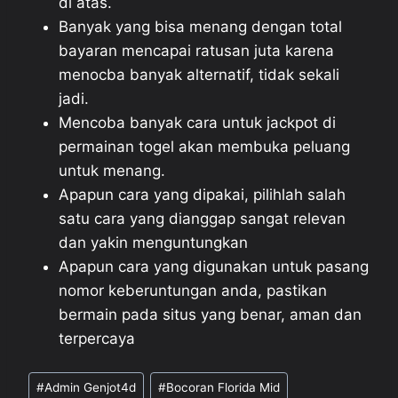
di atas.
Banyak yang bisa menang dengan total
bayaran mencapai ratusan juta karena
menocba banyak alternatif, tidak sekali
jadi.
Mencoba banyak cara untuk jackpot di
permainan togel akan membuka peluang
untuk menang.
Apapun cara yang dipakai, pilihlah salah
satu cara yang dianggap sangat relevan
dan yakin menguntungkan
Apapun cara yang digunakan untuk pasang
nomor keberuntungan anda, pastikan
bermain pada situs yang benar, aman dan
terpercaya
Post
#
Admin Genjot4d
#
Bocoran Florida Mid