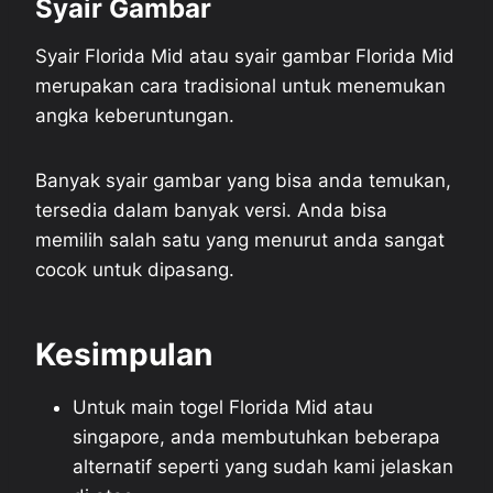
Syair Gambar
Syair Florida Mid atau syair gambar Florida Mid
merupakan cara tradisional untuk menemukan
angka keberuntungan.
Banyak syair gambar yang bisa anda temukan,
tersedia dalam banyak versi. Anda bisa
memilih salah satu yang menurut anda sangat
cocok untuk dipasang.
Kesimpulan
Untuk main togel Florida Mid atau
singapore, anda membutuhkan beberapa
alternatif seperti yang sudah kami jelaskan