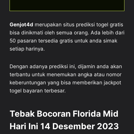
Genjot4d
merupakan situs prediksi togel gratis
bisa dinikmati oleh semua orang. Ada lebih dari
50 pasaran tersedia gratis untuk anda simak
setiap harinya.
Dengan adanya prediksi ini, dijamin anda akan
terbantu untuk menemukan angka atau nomor
keberuntungan yang bisa memberikan jackpot
togel bayaran terbesar.
Tebak Bocoran Florida Mid
Hari Ini 14 Desember 2023