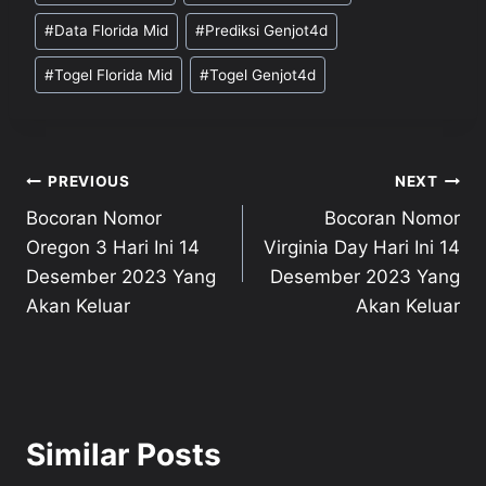
Tags:
#
Data Florida Mid
#
Prediksi Genjot4d
#
Togel Florida Mid
#
Togel Genjot4d
Post
PREVIOUS
NEXT
Bocoran Nomor
Bocoran Nomor
navigation
Oregon 3 Hari Ini 14
Virginia Day Hari Ini 14
Desember 2023 Yang
Desember 2023 Yang
Akan Keluar
Akan Keluar
Similar Posts