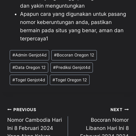
dan yakin menguntungkan
Apapun cara yang digunakan untuk pasang
nomor keberuntungan anda, pastikan
bermain pada situs yang benar, aman dan
terpercaya1
Post
#
Admin Genjot4d
#
Bocoran Oregon 12
Tags:
#
Data Oregon 12
#
Prediksi Genjot4d
#
Togel Genjot4d
#
Togel Oregon 12
Post
PREVIOUS
NEXT
Nomor Cambodia Hari
Bocoran Nomor
navigation
Ini 8 Februari 2024
Libanon Hari Ini 8