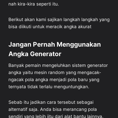
nah kira-kira seperti itu.
Berikut akan kami sajikan langkah langkah yang
bisa diikuti untuk meracik angka akurat
Jangan Pernah Menggunakan
Angka Generator
Banyak pemain mengeluhkan sistem generator
angka yaitu mesin random yang mengacak-
ngacak pola angka menjadi pola baru yang
ternyata tidak terlalu menguntungkan.
Sebab itu jadikan cara tersebut sebagai
alternatif saja. Anda bisa merancang pola
sendiri yang lebih jitu dari alat bantu lainnya.