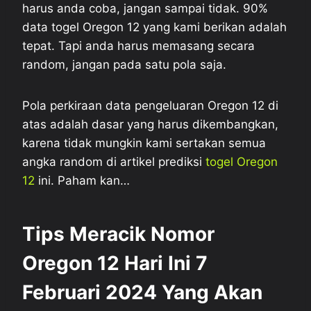
harus anda coba, jangan sampai tidak. 90%
data togel Oregon 12 yang kami berikan adalah
tepat. Tapi anda harus memasang secara
random, jangan pada satu pola saja.
Pola perkiraan data pengeluaran Oregon 12 di
atas adalah dasar yang harus dikembangkan,
karena tidak mungkin kami sertakan semua
angka random di artikel prediksi
togel Oregon
12
ini. Paham kan…
Tips Meracik
Nomor
Oregon 12 Hari Ini 7
Februari 2024 Yang Akan