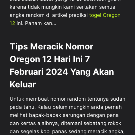
karena tidak mungkin kami sertakan semua
angka random di artikel prediksi
togel Oregon
12
ini. Paham kan…
Tips Meracik
Nomor
Oregon 12 Hari Ini 7
Februari 2024 Yang Akan
Keluar
Untuk membuat nomor random tentunya sudah
pada tahu. Kalau belum mungkin anda pernah
melihat bapak-bapak sarungan dengan pena
dan kertas ajaibnya, ditemani sebatang rokok
dan segelas kopi panas sedang meracik angka,