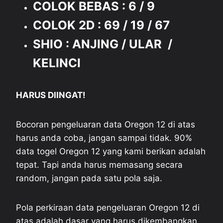
COLOK BEBAS : 6
/ 9
COLOK 2D : 69
/ 19 / 67
SHIO : ANJING
/ ULAR /
KELINCI
HARUS DIINGAT!
Bocoran pengeluaran data Oregon 12 di atas
harus anda coba, jangan sampai tidak. 90%
data togel Oregon 12 yang kami berikan adalah
tepat. Tapi anda harus memasang secara
random, jangan pada satu pola saja.
Pola perkiraan data pengeluaran Oregon 12 di
atas adalah dasar yang harus dikembangkan,