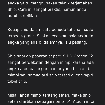
angka yaitu menggunakan teknik terjemahan
Shio. Cara ini sangat praktis, namun anda
butuh ketelitian.
Setiap shio dalam satu periode tahunan sudah
tersedia gratis. Silakan cocokan shio anda dan
angka yang ada di dalamnya, lalu pasang.
Shio sebuah pasaran seperti SHIO Oregon 12
sangat berdekatan dengan mimpi karena ada
angka atau pasangan nomor yang bisa anda
mimpikan, semua arti shio tersedia lengkap di
tabel shio.
Misal, anda mimpi tentang setan, maka shio
setan diartikan sebagai nomor 01. Atau mimpi