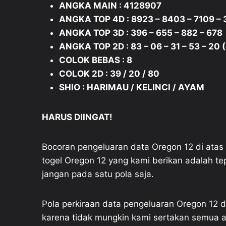
ANGKA MAIN :
4128907
ANGKA TOP 4D :
8923 – 8403 – 7109 –
ANGKA TOP 3D :
396 – 655 – 882 – 678
ANGKA TOP 2D :
83 – 06 – 31 – 53 – 20
(
COLOK BEBAS : 8
COLOK 2D :
39 / 20 / 80
SHIO :
HARIMAU / KELINCI / AYAM
HARUS DIINGAT!
Bocoran pengeluaran data Oregon 12 di atas
togel Oregon 12 yang kami berikan adalah t
jangan pada satu pola saja.
Pola perkiraan data pengeluaran Oregon 12 
karena tidak mungkin kami sertakan semua a