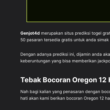
Genjot4d
merupakan situs prediksi togel grat
50 pasaran tersedia gratis untuk anda simak 
Dengan adanya prediksi ini, dijamin anda a
keberuntungan yang bisa memberikan jackpot
Tebak Bocoran Oregon 12 
Nah bagi kalian yang penasaran dengan boc
hati akan kami berikan bocoran Oregon 12 hari