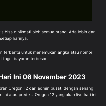
is bisa dinikmati oleh semua orang. Ada lebih dari
setiap harinya.
kan terbantu untuk menemukan angka atau nomor
 togel bayaran terbesar.
Hari Ini 06 November 2023
oran Oregon 12 dari admin pusat, dengan senang
 ini atau prediksi Oregon 12 yang akan live hari ini