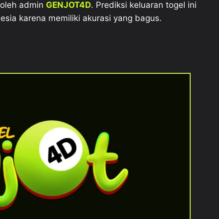
n oleh admin
GENJOT4D
. Prediksi keluaran togel ini
esia karena memiliki akurasi yang bagus.