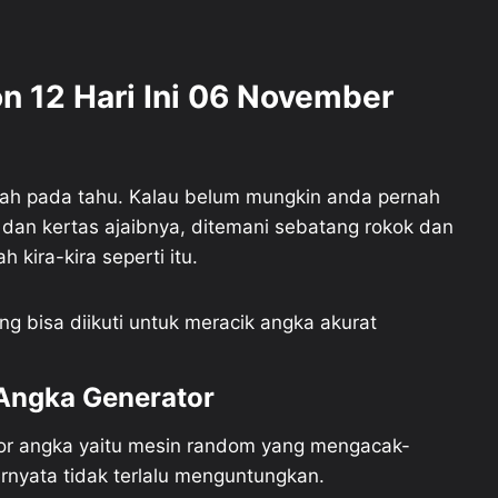
 12 Hari Ini 06 November
h pada tahu. Kalau belum mungkin anda pernah
an kertas ajaibnya, ditemani sebatang rokok dan
kira-kira seperti itu.
ng bisa diikuti untuk meracik angka akurat
Angka Generator
or angka yaitu mesin random yang mengacak-
rnyata tidak terlalu menguntungkan.