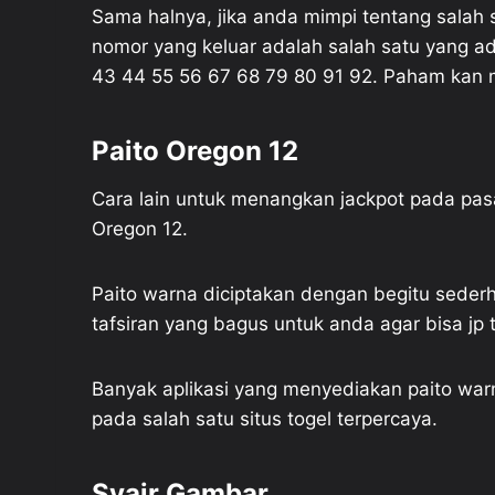
Sama halnya, jika anda mimpi tentang salah
nomor yang keluar adalah salah satu yang ad
43 44 55 56 67 68 79 80 91 92. Paham kan
Paito Oregon 12
Cara lain untuk menangkan jackpot pada pasa
Oregon 12.
Paito warna diciptakan dengan begitu sede
tafsiran yang bagus untuk anda agar bisa jp t
Banyak aplikasi yang menyediakan paito war
pada salah satu situs togel terpercaya.
Syair Gambar