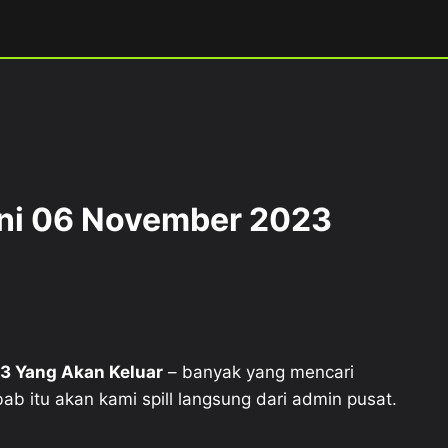
Ini 06 November 2023
3 Yang Akan Keluar
– banyak yang mencari
b itu akan kami spill langsung dari admin pusat.