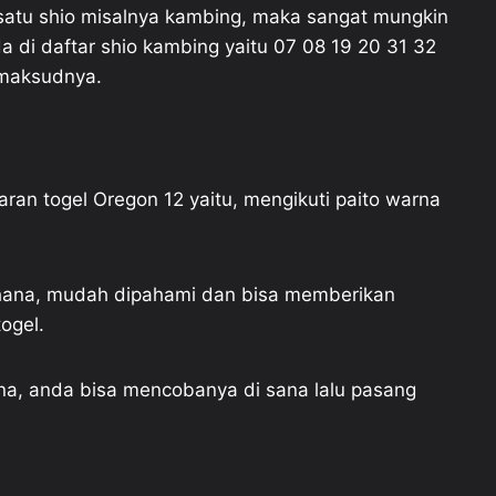
 satu shio misalnya kambing, maka sangat mungkin
a di daftar shio kambing yaitu 07 08 19 20 31 32
 maksudnya.
ran togel Oregon 12 yaitu, mengikuti paito warna
rhana, mudah dipahami dan bisa memberikan
ogel.
na, anda bisa mencobanya di sana lalu pasang