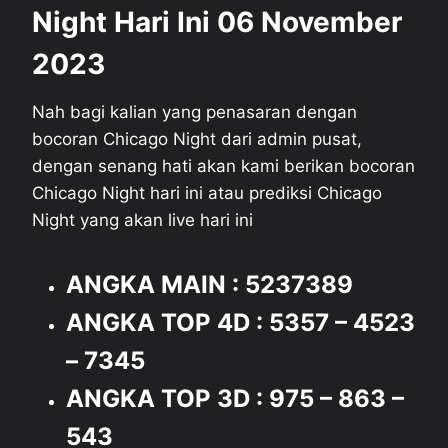
Night Hari Ini 06 November
2023
Nah bagi kalian yang penasaran dengan
bocoran Chicago Night dari admin pusat,
dengan senang hati akan kami berikan bocoran
Chicago Night hari ini atau prediksi Chicago
Night yang akan live hari ini
ANGKA MAIN :
5237389
ANGKA TOP 4D : 5357 – 4523
– 7345
ANGKA TOP 3D : 975 – 863 –
543