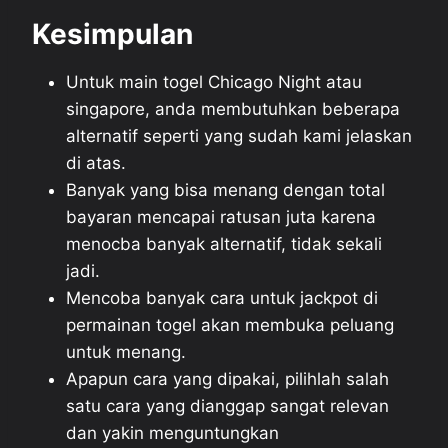
Kesimpulan
Untuk main togel Chicago Night atau
singapore, anda membutuhkan beberapa
alternatif seperti yang sudah kami jelaskan
di atas.
Banyak yang bisa menang dengan total
bayaran mencapai ratusan juta karena
menocba banyak alternatif, tidak sekali
jadi.
Mencoba banyak cara untuk jackpot di
permainan togel akan membuka peluang
untuk menang.
Apapun cara yang dipakai, pilihlah salah
satu cara yang dianggap sangat relevan
dan yakin menguntungkan