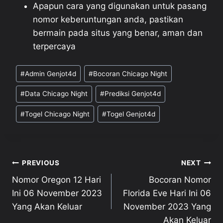
Apapun cara yang digunakan untuk pasang
nomor keberuntungan anda, pastikan
bermain pada situs yang benar, aman dan
terpercaya
Post
#
Admin Genjot4d
#
Bocoran Chicago Night
Tags:
#
Data Chicago Night
#
Prediksi Genjot4d
#
Togel Chicago Night
#
Togel Genjot4d
Post
PREVIOUS
NEXT
Nomor Oregon 12 Hari
Bocoran Nomor
navigation
Ini 06 November 2023
Florida Eve Hari Ini 06
Yang Akan Keluar
November 2023 Yang
Akan Keluar