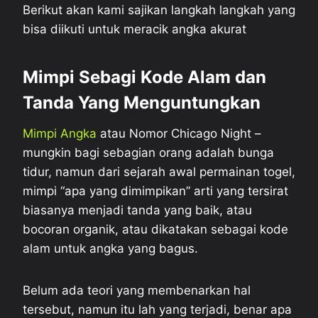
Berikut akan kami sajikan langkah langkah yang
bisa diikuti untuk meracik angka akurat
Mimpi Sebagi Kode Alam dan
Tanda Yang Menguntungkan
Mimpi Angka
atau Nomor Chicago Night –
mungkin bagi sebagian orang adalah bunga
tidur, namun dari sejarah awal permainan togel,
mimpi “apa yang dimimpikan” arti yang tersirat
biasanya menjadi tanda yang baik, atau
bocoran organik, atau dikatakan sebagai kode
alam untuk angka yang bagus.
Belum ada teori yang membenarkan hal
tersebut, namun itu lah yang terjadi, benar apa