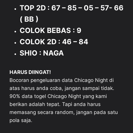
TOP 2D : 67 – 85 – 05 – 57- 66
( BB )
COLOK BEBAS : 9
COLOK 2D :
46 – 84
SHIO :
NAGA
HARUS DIINGAT!
Bocoran pengeluaran data Chicago Night di
atas harus anda coba, jangan sampai tidak.
90% data togel Chicago Night yang kami
berikan adalah tepat. Tapi anda harus
memasang secara random, jangan pada satu
pola saja.