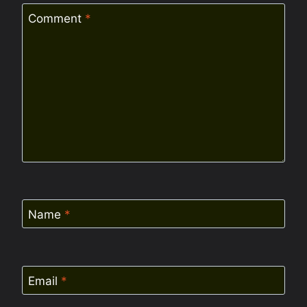
Comment
*
Name
*
Email
*