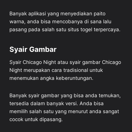
Banyak aplikasi yang menyediakan paito
warna, anda bisa mencobanya di sana lalu
pasang pada salah satu situs togel terpercaya.
Syair Gambar
Syair Chicago Night atau syair gambar Chicago
Night merupakan cara tradisional untuk
menemukan angka keberuntungan.
Banyak syair gambar yang bisa anda temukan,
tersedia dalam banyak versi. Anda bisa
memilih salah satu yang menurut anda sangat
cocok untuk dipasang.