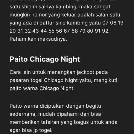
satu shio misalnya kambing, maka sangat
mungkin nomor yang keluar adalah salah satu
yang ada di daftar shio kambing yaitu 07 08 19
20 31 32 43 44 55 56 67 68 79 80 91 92.
Paham kan maksudnya.
Paito Chicago Night
Cara lain untuk menangkan jackpot pada
pasaran togel Chicago Night yaitu, mengikuti
paito warna Chicago Night.
Paito warna diciptakan dengan begitu
sederhana, mudah dipahami dan bisa
memberikan tafsiran yang bagus untuk anda
agar bisa jp togel.