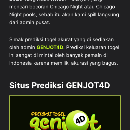
mencari bocoran Chicago Night atau Chicago
Night pools, sebab itu akan kami spill langsung
dari admin pusat.
Simak prediksi togel akurat yang di sediakan
oleh admin
GENJOT4D
. Prediksi keluaran togel
ini sangat di mintai oleh banyak pemain di
Indonesia karena memiliki akurasi yang bagus.
Situs Prediksi GENJOT4D