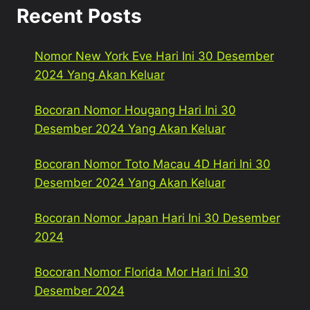
Recent Posts
Nomor New York Eve Hari Ini 30 Desember
2024 Yang Akan Keluar
Bocoran Nomor Hougang Hari Ini 30
Desember 2024 Yang Akan Keluar
Bocoran Nomor Toto Macau 4D Hari Ini 30
Desember 2024 Yang Akan Keluar
Bocoran Nomor Japan Hari Ini 30 Desember
2024
Bocoran Nomor Florida Mor Hari Ini 30
Desember 2024