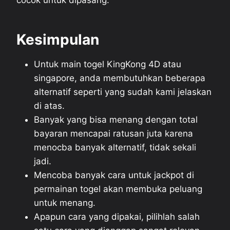
cocok untuk dipasang.
Kesimpulan
Untuk main togel KingKong 4D atau
singapore, anda membutuhkan beberapa
alternatif seperti yang sudah kami jelaskan
di atas.
Banyak yang bisa menang dengan total
bayaran mencapai ratusan juta karena
menocba banyak alternatif, tidak sekali
jadi.
Mencoba banyak cara untuk jackpot di
permainan togel akan membuka peluang
untuk menang.
Apapun cara yang dipakai, pilihlah salah