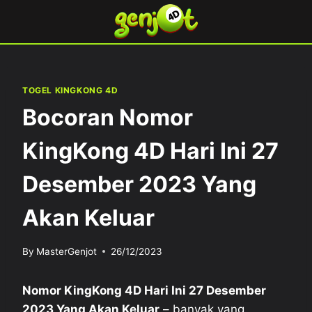
Skip
to
content
TOGEL KINGKONG 4D
Bocoran Nomor
KingKong 4D Hari Ini 27
Desember 2023 Yang
Akan Keluar
By
MasterGenjot
26/12/2023
Nomor KingKong 4D Hari Ini 27 Desember
2023 Yang Akan Keluar
– banyak yang