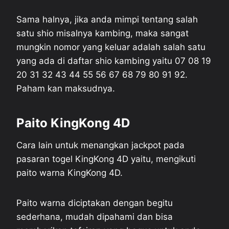
Sama halnya, jika anda mimpi tentang salah
satu shio misalnya kambing, maka sangat
mungkin nomor yang keluar adalah salah satu
yang ada di daftar shio kambing yaitu 07 08 19
20 31 32 43 44 55 56 67 68 79 80 91 92.
Paham kan maksudnya.
Paito KingKong 4D
Cara lain untuk menangkan jackpot pada
pasaran togel KingKong 4D yaitu, mengikuti
paito warna KingKong 4D.
Paito warna diciptakan dengan begitu
sederhana, mudah dipahami dan bisa