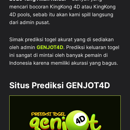
mencari bocoran KingKong 4D atau KingKong
4D pools, sebab itu akan kami spill langsung
dari admin pusat.
Simak prediksi togel akurat yang di sediakan
oleh admin
GENJOT4D
. Prediksi keluaran togel
ini sangat di mintai oleh banyak pemain di
Indonesia karena memiliki akurasi yang bagus.
Situs Prediksi GENJOT4D