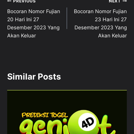
Post
PREVIOUS
NEXT
Bocoran Nomor Fujian
Bocoran Nomor Fujian
navigation
20 Hari Ini 27
23 Hari Ini 27
Desember 2023 Yang
Desember 2023 Yang
Akan Keluar
Akan Keluar
Similar Posts