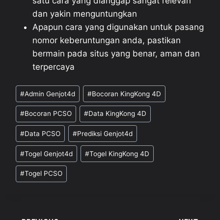
satu cara yang dianggap sangat relevan
dan yakin menguntungkan
Apapun cara yang digunakan untuk pasang
nomor keberuntungan anda, pastikan
bermain pada situs yang benar, aman dan
terpercaya
Post
#
Admin Genjot4d
#
Bocoran KingKong 4D
Tags:
#
Bocoran PCSO
#
Data KingKong 4D
#
Data PCSO
#
Prediksi Genjot4d
#
Togel Genjot4d
#
Togel KingKong 4D
#
Togel PCSO