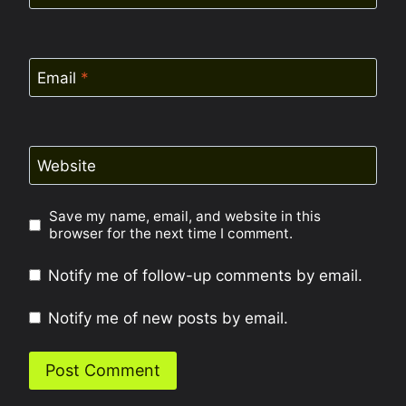
Email
*
Website
Save my name, email, and website in this
browser for the next time I comment.
Notify me of follow-up comments by email.
Notify me of new posts by email.