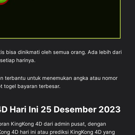
is bisa dinikmati oleh semua orang. Ada lebih dari
setiap harinya.
kan terbantu untuk menemukan angka atau nomor
 togel bayaran terbesar.
D Hari Ini 25 Desember 2023
oran KingKong 4D dari admin pusat, dengan
ong 4D hari ini atau prediksi KingKong 4D yang