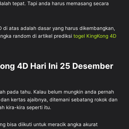
dalah tepat. Tapi anda harus memasang secara
D di atas adalah dasar yang harus dikembangkan,
ngka random di artikel prediksi
togel KingKong 4D
ong 4D Hari Ini 25 Desember
h pada tahu. Kalau belum mungkin anda pernah
an kertas ajaibnya, ditemani sebatang rokok dan
kira-kira seperti itu.
ng bisa diikuti untuk meracik angka akurat