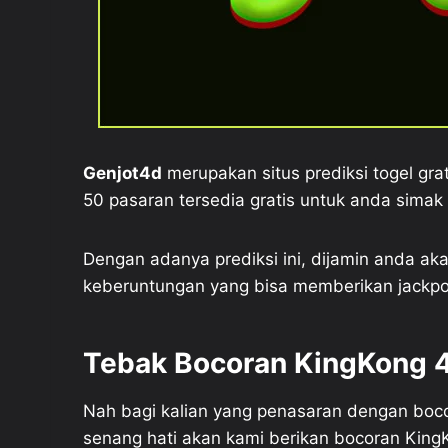
Genjot4d
merupakan situs prediksi togel grat
50 pasaran tersedia gratis untuk anda simak 
Dengan adanya prediksi ini, dijamin anda a
keberuntungan yang bisa memberikan jackpot
Tebak Bocoran KingKong 4
Nah bagi kalian yang penasaran dengan boc
senang hati akan kami berikan bocoran KingK