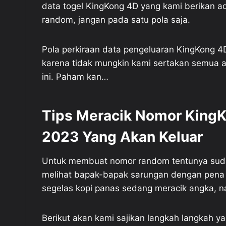
data togel KingKong 4D yang kami berikan a
random, jangan pada satu pola saja.
Pola perkiraan data pengeluaran KingKong 4
karena tidak mungkin kami sertakan semua a
ini. Paham kan…
Tips Meracik
Nomor KingK
2023 Yang Akan Keluar
Untuk membuat nomor random tentunya suda
melihat bapak-bapak sarungan dengan pena d
segelas kopi panas sedang meracik angka, nah 
Berikut akan kami sajikan langkah langkah ya