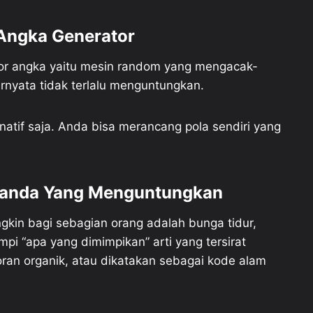
Angka Generator
or angka yaitu mesin random yang mengacak-
rnyata tidak terlalu menguntungkan.
rnatif saja. Anda bisa merancang pola sendiri yang
Tanda Yang Menguntungkan
kin bagi sebagian orang adalah bunga tidur,
pi “apa yang dimimpikan” arti yang tersirat
ran organik, atau dikatakan sebagai kode alam