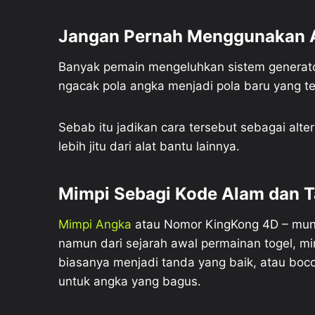
Jangan Pernah Menggunakan 
Banyak pemain mengeluhkan sistem generat
ngacak pola angka menjadi pola baru yang te
Sebab itu jadikan cara tersebut sebagai alte
lebih jitu dari alat bantu lainnya.
Mimpi Sebagi Kode Alam dan 
Mimpi Angka
atau Nomor KingKong 4D – mung
namun dari sejarah awal permainan togel, mim
biasanya menjadi tanda yang baik, atau boco
untuk angka yang bagus.