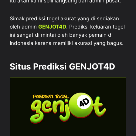
itu akan kami spill langsung dari admin pusat.
Simak prediksi togel akurat yang di sediakan
oleh admin
GENJOT4D
. Prediksi keluaran togel
ini sangat di mintai oleh banyak pemain di
Indonesia karena memiliki akurasi yang bagus.
Situs Prediksi GENJOT4D