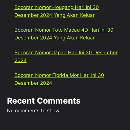
Bocoran Nomor Hougang Hari Ini 30
Desember 2024 Yang Akan Keluar
Bocoran Nomor Toto Macau 4D Hari Ini 30
Desember 2024 Yang Akan Keluar
Bocoran Nomor Japan Hari Ini 30 Desember
2024
Bocoran Nomor Florida Mor Hari Ini 30
Desember 2024
Recent Comments
No comments to show.