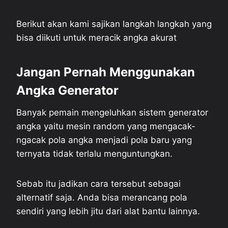
Berikut akan kami sajikan langkah langkah yang
bisa diikuti untuk meracik angka akurat
Jangan Pernah Menggunakan
Angka Generator
Banyak pemain mengeluhkan sistem generator
angka yaitu mesin random yang mengacak-
ngacak pola angka menjadi pola baru yang
ternyata tidak terlalu menguntungkan.
Sebab itu jadikan cara tersebut sebagai
alternatif saja. Anda bisa merancang pola
sendiri yang lebih jitu dari alat bantu lainnya.