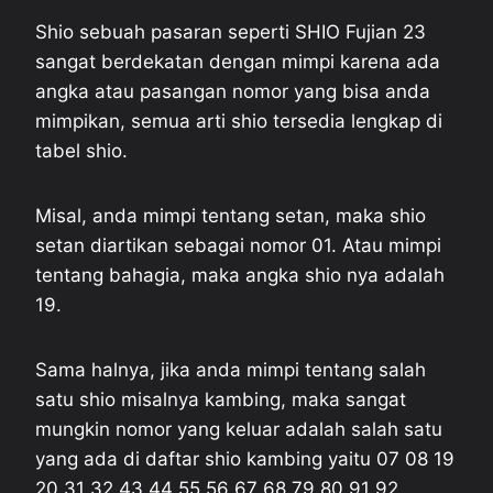
Shio sebuah pasaran seperti SHIO Fujian 23
sangat berdekatan dengan mimpi karena ada
angka atau pasangan nomor yang bisa anda
mimpikan, semua arti shio tersedia lengkap di
tabel shio.
Misal, anda mimpi tentang setan, maka shio
setan diartikan sebagai nomor 01. Atau mimpi
tentang bahagia, maka angka shio nya adalah
19.
Sama halnya, jika anda mimpi tentang salah
satu shio misalnya kambing, maka sangat
mungkin nomor yang keluar adalah salah satu
yang ada di daftar shio kambing yaitu 07 08 19
20 31 32 43 44 55 56 67 68 79 80 91 92.