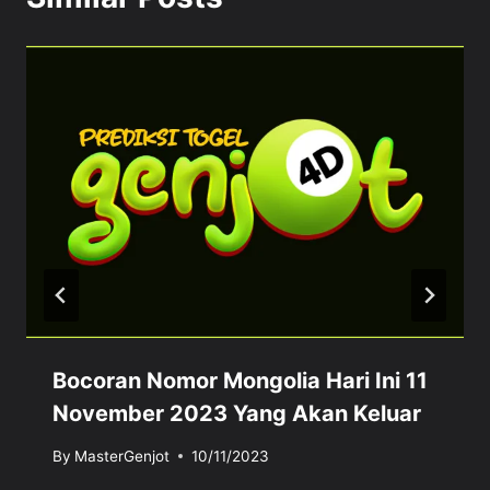
Bocoran Nomor Mongolia Hari Ini 11
November 2023 Yang Akan Keluar
By
MasterGenjot
10/11/2023