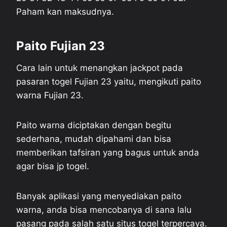
Paham kan maksudnya.
Paito Fujian 23
Cara lain untuk menangkan jackpot pada
pasaran togel Fujian 23 yaitu, mengikuti paito
warna Fujian 23.
Paito warna diciptakan dengan begitu
sederhana, mudah dipahami dan bisa
memberikan tafsiran yang bagus untuk anda
agar bisa jp togel.
Banyak aplikasi yang menyediakan paito
warna, anda bisa mencobanya di sana lalu
pasang pada salah satu situs togel terpercaya.