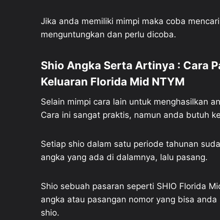
Jika anda memiliki mimpi maka coba mencar
menguntungkan dan perlu dicoba.
Shio Angka Serta Artinya : Cara 
Keluaran Florida Mid NTYM
Selain mimpi cara lain untuk menghasilkan a
Cara ini sangat praktis, namun anda butuh ket
Setiap shio dalam satu periode tahunan suda
angka yang ada di dalamnya, lalu pasang.
Shio sebuah pasaran seperti SHIO Florida M
angka atau pasangan nomor yang bisa anda mi
shio.