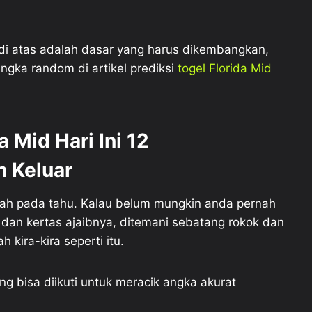
 di atas adalah dasar yang harus dikembangkan,
ngka random di artikel prediksi
togel Florida Mid
 Mid Hari Ini 12
 Keluar
h pada tahu. Kalau belum mungkin anda pernah
an kertas ajaibnya, ditemani sebatang rokok dan
kira-kira seperti itu.
ng bisa diikuti untuk meracik angka akurat