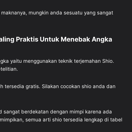
i maknanya, mungkin anda sesuatu yang sangat
Paling Praktis Untuk Menebak Angka
ngka yaitu menggunakan teknik terjemahan Shio.
elitian.
h tersedia gratis. Silakan cocokan shio anda dan
id sangat berdekatan dengan mimpi karena ada
mpikan, semua arti shio tersedia lengkap di tabel