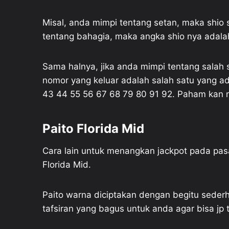
Misal, anda mimpi tentang setan, maka shio 
tentang bahagia, maka angka shio nya adala
Sama halnya, jika anda mimpi tentang salah
nomor yang keluar adalah salah satu yang ad
43 44 55 56 67 68 79 80 91 92. Paham kan
Paito Florida Mid
Cara lain untuk menangkan jackpot pada pasar
Florida Mid.
Paito warna diciptakan dengan begitu sede
tafsiran yang bagus untuk anda agar bisa jp t