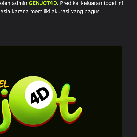
n oleh admin
GENJOT4D
. Prediksi keluaran togel ini
esia karena memiliki akurasi yang bagus.