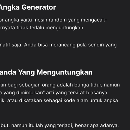
Angka Generator
or angka yaitu mesin random yang mengacak-
rnyata tidak terlalu menguntungkan.
rnatif saja. Anda bisa merancang pola sendiri yang
Tanda Yang Menguntungkan
in bagi sebagian orang adalah bunga tidur, namun
a yang dimimpikan” arti yang tersirat biasanya
ik, atau dikatakan sebagai kode alam untuk angka
ut, namun itu lah yang terjadi, benar apa adanya.