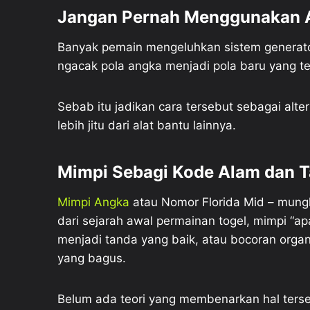
Jangan Pernah Menggunakan 
Banyak pemain mengeluhkan sistem generat
ngacak pola angka menjadi pola baru yang te
Sebab itu jadikan cara tersebut sebagai alte
lebih jitu dari alat bantu lainnya.
Mimpi Sebagi Kode Alam dan 
Mimpi Angka
atau Nomor Florida Mid – mungk
dari sejarah awal permainan togel, mimpi “ap
menjadi tanda yang baik, atau bocoran organ
yang bagus.
Belum ada teori yang membenarkan hal terseb