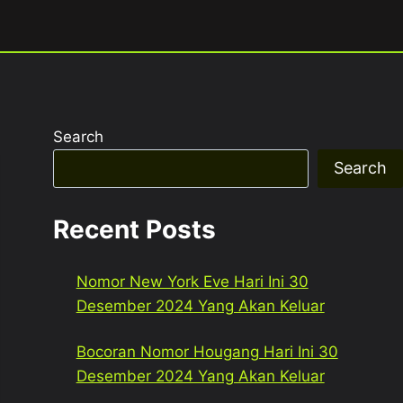
Search
Search
Recent Posts
Nomor New York Eve Hari Ini 30
Desember 2024 Yang Akan Keluar
Bocoran Nomor Hougang Hari Ini 30
Desember 2024 Yang Akan Keluar