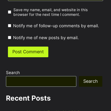
Save my name, email, and website in this
browser for the next time I comment.
Notify me of follow-up comments by email.
Notify me of new posts by email.
Search
Search
Recent Posts