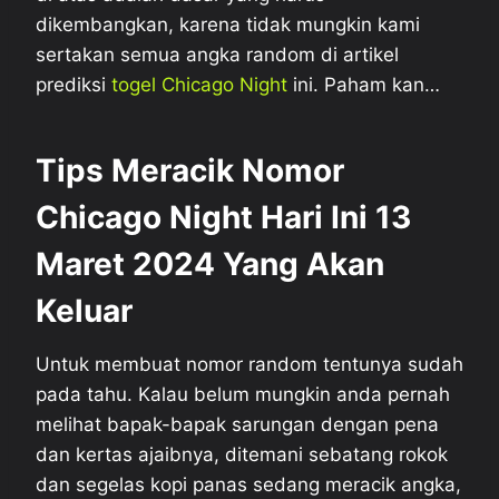
dikembangkan, karena tidak mungkin kami
sertakan semua angka random di artikel
prediksi
togel Chicago Night
ini. Paham kan…
Tips Meracik
Nomor
Chicago Night Hari Ini 13
Maret 2024 Yang Akan
Keluar
Untuk membuat nomor random tentunya sudah
pada tahu. Kalau belum mungkin anda pernah
melihat bapak-bapak sarungan dengan pena
dan kertas ajaibnya, ditemani sebatang rokok
dan segelas kopi panas sedang meracik angka,