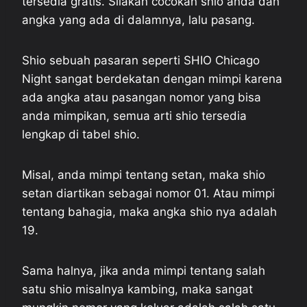
tersedia gratis. Silakan cocokan shio anda dan
angka yang ada di dalamnya, lalu pasang.
Shio sebuah pasaran seperti SHIO Chicago
Night sangat berdekatan dengan mimpi karena
ada angka atau pasangan nomor yang bisa
anda mimpikan, semua arti shio tersedia
lengkap di tabel shio.
Misal, anda mimpi tentang setan, maka shio
setan diartikan sebagai nomor 01. Atau mimpi
tentang bahagia, maka angka shio nya adalah
19.
Sama halnya, jika anda mimpi tentang salah
satu shio misalnya kambing, maka sangat