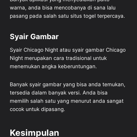
warna, anda bisa mencobanya di sana lalu
pasang pada salah satu situs togel terpercaya.
Syair Gambar
Syair Chicago Night atau syair gambar Chicago
Night merupakan cara tradisional untuk
menemukan angka keberuntungan.
Banyak syair gambar yang bisa anda temukan,
tersedia dalam banyak versi. Anda bisa
memilih salah satu yang menurut anda sangat
cocok untuk dipasang.
Kesimpulan