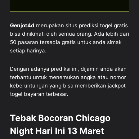
Genjot4d
merupakan situs prediksi togel gratis
bisa dinikmati oleh semua orang. Ada lebih dari
50 pasaran tersedia gratis untuk anda simak
setiap harinya.
Dengan adanya prediksi ini, dijamin anda akan
terbantu untuk menemukan angka atau nomor
keberuntungan yang bisa memberikan jackpot
togel bayaran terbesar.
Tebak Bocoran Chicago
Night Hari Ini 13 Maret