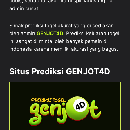
pools, sebab itu akan kami spill langsung dari
admin pusat.
Simak prediksi togel akurat yang di sediakan
oleh admin
GENJOT4D
. Prediksi keluaran togel
ini sangat di mintai oleh banyak pemain di
Indonesia karena memiliki akurasi yang bagus.
Situs Prediksi GENJOT4D