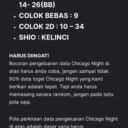
14- 26(BB)
COLOK BEBAS : 9
COLOK 2D : 10 – 34
SHIO : KELINCI
HARUS DIINGAT!
Bocoran pengeluaran data Chicago Night di
atas harus anda coba, jangan sampai tidak.
90% data togel Chicago Night yang kami
berikan adalah tepat. Tapi anda harus
memasang secara random, jangan pada satu
pola saja.
Pola perkiraan data pengeluaran Chicago Night
di atas adalah dasar yang harus