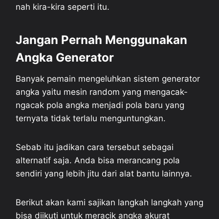
nah kira-kira seperti itu.
Jangan Pernah Menggunakan
Angka Generator
Banyak pemain mengeluhkan sistem generator
angka yaitu mesin random yang mengacak-
ngacak pola angka menjadi pola baru yang
ternyata tidak terlalu menguntungkan.
Sebab itu jadikan cara tersebut sebagai
alternatif saja. Anda bisa merancang pola
sendiri yang lebih jitu dari alat bantu lainnya.
Berikut akan kami sajikan langkah langkah yang
bisa diikuti untuk meracik angka akurat