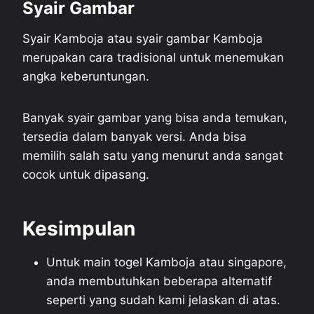
Syair Gambar
Syair Kamboja atau syair gambar Kamboja
merupakan cara tradisional untuk menemukan
angka keberuntungan.
Banyak syair gambar yang bisa anda temukan,
tersedia dalam banyak versi. Anda bisa
memilih salah satu yang menurut anda sangat
cocok untuk dipasang.
Kesimpulan
Untuk main togel Kamboja atau singapore,
anda membutuhkan beberapa alternatif
seperti yang sudah kami jelaskan di atas.