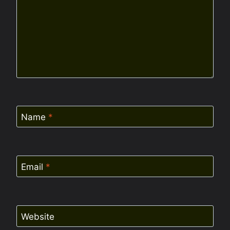
Name
*
Email
*
Website