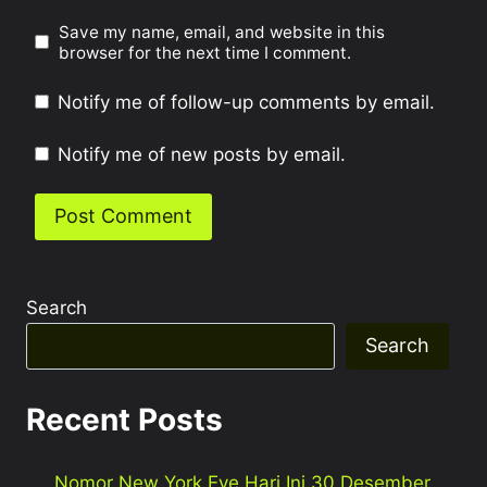
Save my name, email, and website in this
browser for the next time I comment.
Notify me of follow-up comments by email.
Notify me of new posts by email.
Search
Search
Recent Posts
Nomor New York Eve Hari Ini 30 Desember