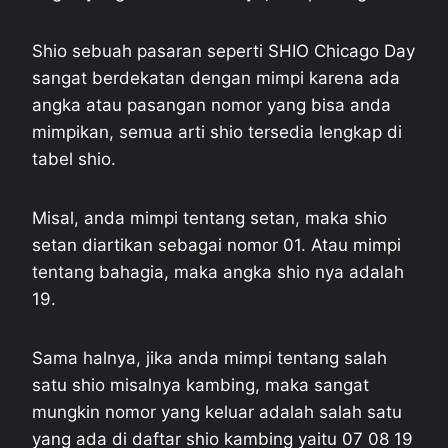
Shio sebuah pasaran seperti SHIO Chicago Day
sangat berdekatan dengan mimpi karena ada
angka atau pasangan nomor yang bisa anda
mimpikan, semua arti shio tersedia lengkap di
tabel shio.
Misal, anda mimpi tentang setan, maka shio
setan diartikan sebagai nomor 01. Atau mimpi
tentang bahagia, maka angka shio nya adalah
19.
Sama halnya, jika anda mimpi tentang salah
satu shio misalnya kambing, maka sangat
mungkin nomor yang keluar adalah salah satu
yang ada di daftar shio kambing yaitu 07 08 19