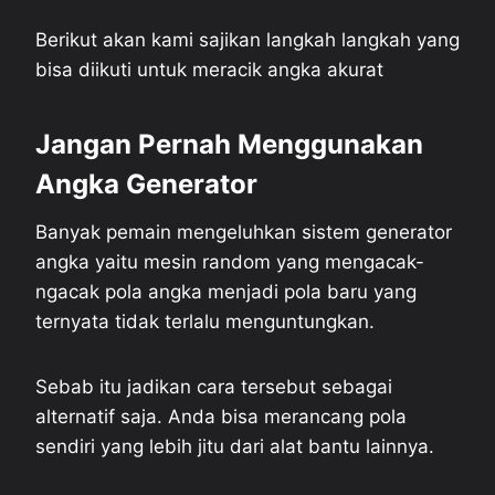
Berikut akan kami sajikan langkah langkah yang
bisa diikuti untuk meracik angka akurat
Jangan Pernah Menggunakan
Angka Generator
Banyak pemain mengeluhkan sistem generator
angka yaitu mesin random yang mengacak-
ngacak pola angka menjadi pola baru yang
ternyata tidak terlalu menguntungkan.
Sebab itu jadikan cara tersebut sebagai
alternatif saja. Anda bisa merancang pola
sendiri yang lebih jitu dari alat bantu lainnya.