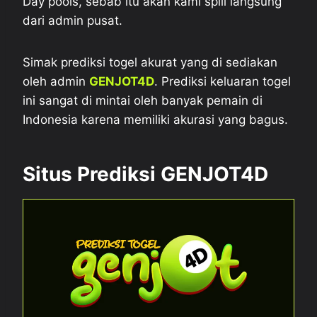
Day pools, sebab itu akan kami spill langsung
dari admin pusat.
Simak prediksi togel akurat yang di sediakan
oleh admin
GENJOT4D
. Prediksi keluaran togel
ini sangat di mintai oleh banyak pemain di
Indonesia karena memiliki akurasi yang bagus.
Situs Prediksi GENJOT4D