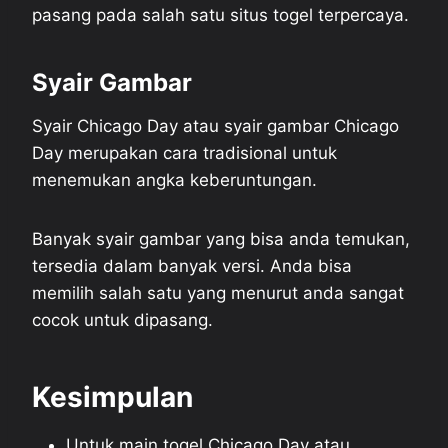
pasang pada salah satu situs togel terpercaya.
Syair Gambar
Syair Chicago Day atau syair gambar Chicago
Day merupakan cara tradisional untuk
menemukan angka keberuntungan.
Banyak syair gambar yang bisa anda temukan,
tersedia dalam banyak versi. Anda bisa
memilih salah satu yang menurut anda sangat
cocok untuk dipasang.
Kesimpulan
Untuk main togel Chicago Day atau