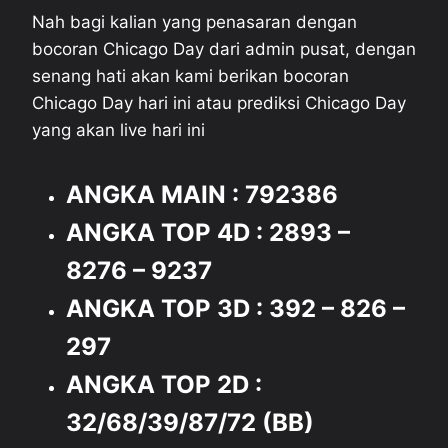
Nah bagi kalian yang penasaran dengan
bocoran Chicago Day dari admin pusat, dengan
senang hati akan kami berikan bocoran
Chicago Day hari ini atau prediksi Chicago Day
yang akan live hari ini
ANGKA MAIN : 7923
8
6
ANGKA TOP 4D : 2893 –
8276 – 9
2
37
ANGKA TOP 3D : 392 – 8
26
–
29
7
ANGKA TOP 2D :
32/68/39/87/72 (BB)