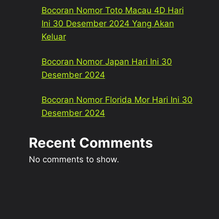
Bocoran Nomor Toto Macau 4D Hari
Ini 30 Desember 2024 Yang Akan
Keluar
Bocoran Nomor Japan Hari Ini 30
Desember 2024
Bocoran Nomor Florida Mor Hari Ini 30
Desember 2024
Recent Comments
No comments to show.