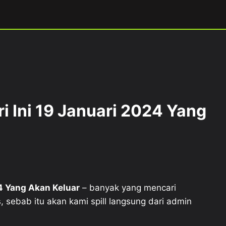
 Ini 19 Januari 2024 Yang
4 Yang Akan Keluar
– banyak yang mencari
 sebab itu akan kami spill langsung dari admin