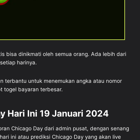
is bisa dinikmati oleh semua orang. Ada lebih dari
setiap harinya.
kan terbantu untuk menemukan angka atau nomor
 togel bayaran terbesar.
 Hari Ini 19 Januari 2024
oran Chicago Day dari admin pusat, dengan senang
ari ini atau prediksi Chicago Day yang akan live