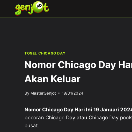
Skip
to
content
TOGEL CHICAGO DAY
Nomor Chicago Day Hari
Akan Keluar
By
MasterGenjot
19/01/2024
Nomor Chicago Day Hari Ini 19 Januari 202
bocoran Chicago Day atau Chicago Day pools,
pusat.