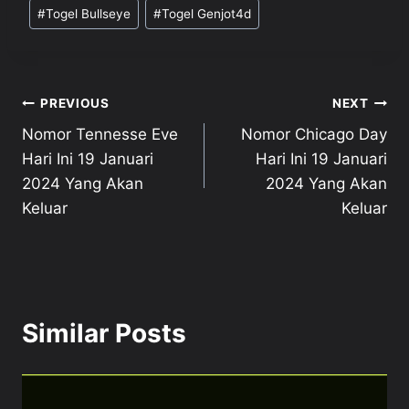
#
Togel Bullseye
#
Togel Genjot4d
Post
PREVIOUS
NEXT
Nomor Tennesse Eve
Nomor Chicago Day
navigation
Hari Ini 19 Januari
Hari Ini 19 Januari
2024 Yang Akan
2024 Yang Akan
Keluar
Keluar
Similar Posts