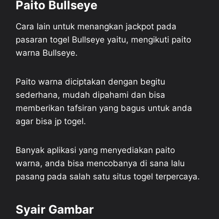
Paito Bullseye
Cara lain untuk menangkan jackpot pada
pasaran togel Bullseye yaitu, mengikuti paito
warna Bullseye.
Paito warna diciptakan dengan begitu
sederhana, mudah dipahami dan bisa
memberikan tafsiran yang bagus untuk anda
agar bisa jp togel.
Banyak aplikasi yang menyediakan paito
warna, anda bisa mencobanya di sana lalu
pasang pada salah satu situs togel terpercaya.
Syair Gambar