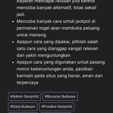
bayaran mencapai ratusan juta karena
menocba banyak alternatif, tidak sekali
jadi.
Mencoba banyak cara untuk jackpot di
permainan togel akan membuka peluang
untuk menang.
Apapun cara yang dipakai, pilihlah salah
satu cara yang dianggap sangat relevan
dan yakin menguntungkan
Apapun cara yang digunakan untuk pasang
nomor keberuntungan anda, pastikan
bermain pada situs yang benar, aman dan
terpercaya
Post
#
Admin Genjot4d
#
Bocoran Bullseye
Tags:
#
Data Bullseye
#
Prediksi Genjot4d