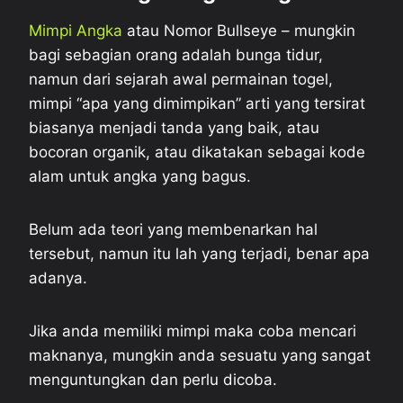
Mimpi Angka
atau Nomor Bullseye – mungkin
bagi sebagian orang adalah bunga tidur,
namun dari sejarah awal permainan togel,
mimpi “apa yang dimimpikan” arti yang tersirat
biasanya menjadi tanda yang baik, atau
bocoran organik, atau dikatakan sebagai kode
alam untuk angka yang bagus.
Belum ada teori yang membenarkan hal
tersebut, namun itu lah yang terjadi, benar apa
adanya.
Jika anda memiliki mimpi maka coba mencari
maknanya, mungkin anda sesuatu yang sangat
menguntungkan dan perlu dicoba.