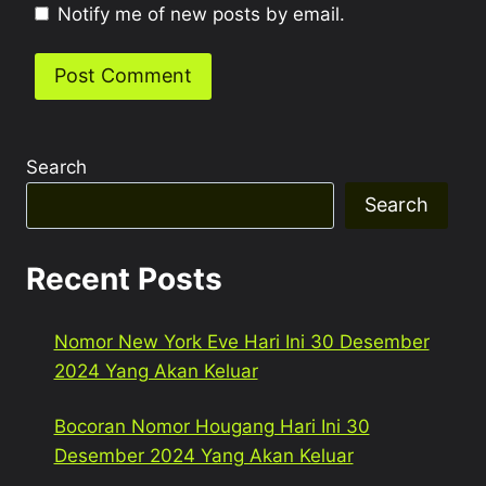
Notify me of new posts by email.
Search
Search
Recent Posts
Nomor New York Eve Hari Ini 30 Desember
2024 Yang Akan Keluar
Bocoran Nomor Hougang Hari Ini 30
Desember 2024 Yang Akan Keluar