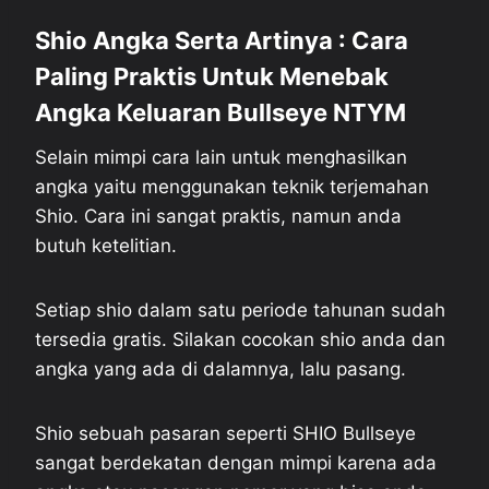
Shio Angka Serta Artinya : Cara
Paling Praktis Untuk Menebak
Angka Keluaran Bullseye NTYM
Selain mimpi cara lain untuk menghasilkan
angka yaitu menggunakan teknik terjemahan
Shio. Cara ini sangat praktis, namun anda
butuh ketelitian.
Setiap shio dalam satu periode tahunan sudah
tersedia gratis. Silakan cocokan shio anda dan
angka yang ada di dalamnya, lalu pasang.
Shio sebuah pasaran seperti SHIO Bullseye
sangat berdekatan dengan mimpi karena ada