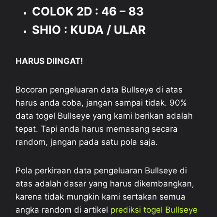
COLOK 2D : 46 – 83
SHIO : KUDA / ULAR
HARUS DIINGAT!
Bocoran pengeluaran data Bullseye di atas
harus anda coba, jangan sampai tidak. 90%
data togel Bullseye yang kami berikan adalah
tepat. Tapi anda harus memasang secara
random, jangan pada satu pola saja.
Pola perkiraan data pengeluaran Bullseye di
atas adalah dasar yang harus dikembangkan,
karena tidak mungkin kami sertakan semua
angka random di artikel
prediksi togel Bullseye