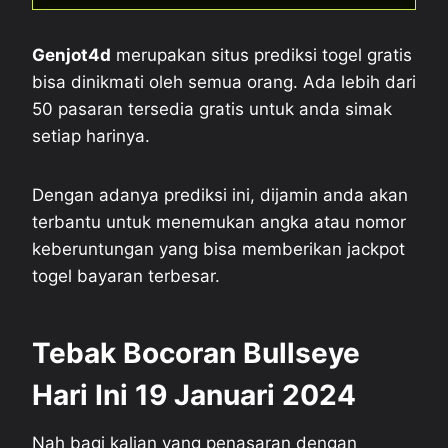
Genjot4d
merupakan situs prediksi togel gratis
bisa dinikmati oleh semua orang. Ada lebih dari
50 pasaran tersedia gratis untuk anda simak
setiap harinya.
Dengan adanya prediksi ini, dijamin anda akan
terbantu untuk menemukan angka atau nomor
keberuntungan yang bisa memberikan jackpot
togel bayaran terbesar.
Tebak Bocoran Bullseye
Hari Ini 19 Januari 2024
Nah bagi kalian yang penasaran dengan