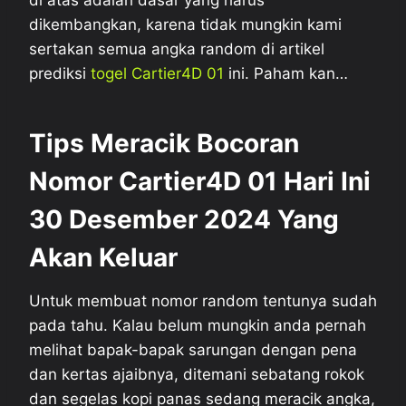
di atas adalah dasar yang harus
dikembangkan, karena tidak mungkin kami
sertakan semua angka random di artikel
prediksi
togel Cartier4D 01
ini. Paham kan…
Tips Meracik Bocoran
Nomor Cartier4D 01 Hari Ini
30 Desember 2024 Yang
Akan Keluar
Untuk membuat nomor random tentunya sudah
pada tahu. Kalau belum mungkin anda pernah
melihat bapak-bapak sarungan dengan pena
dan kertas ajaibnya, ditemani sebatang rokok
dan segelas kopi panas sedang meracik angka,