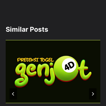
Similar Posts