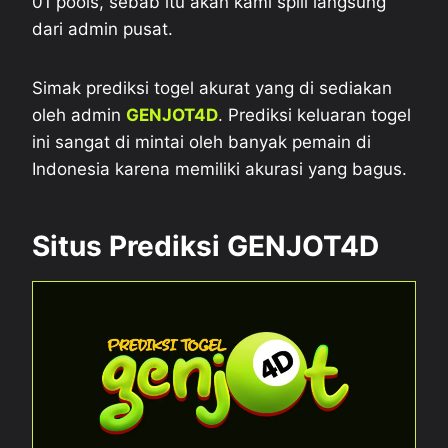
01 pools, sebab itu akan kami spill langsung
dari admin pusat.
Simak prediksi togel akurat yang di sediakan
oleh admin
GENJOT4D
. Prediksi keluaran togel
ini sangat di mintai oleh banyak pemain di
Indonesia karena memiliki akurasi yang bagus.
Situs Prediksi GENJOT4D