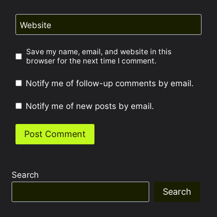
Website
Save my name, email, and website in this
browser for the next time I comment.
Notify me of follow-up comments by email.
Notify me of new posts by email.
Search
Search