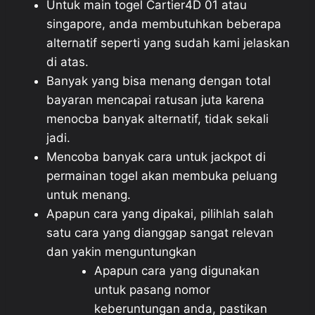
Untuk main togel Cartier4D 01 atau
singapore, anda membutuhkan beberapa
alternatif seperti yang sudah kami jelaskan
di atas.
Banyak yang bisa menang dengan total
bayaran mencapai ratusan juta karena
menocba banyak alternatif, tidak sekali
jadi.
Mencoba banyak cara untuk jackpot di
permainan togel akan membuka peluang
untuk menang.
Apapun cara yang dipakai, pilihlah salah
satu cara yang dianggap sangat relevan
dan yakin menguntungkan
Apapun cara yang digunakan
untuk pasang nomor
keberuntungan anda, pastikan