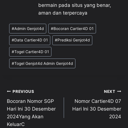
bermain pada situs yang benar,
aman dan terpercaya
Post
#
Admin Genjot4d
#
Bocoran Cartier4D 01
Tags:
#
Data Cartier4D 01
#
Prediksi Genjot4d
#
Togel Cartier4D 01
#
Togel Genjot4d Admin Genjot4d
Post
PREVIOUS
NEXT
Bocoran Nomor SGP
Nomor Cartier4D 07
navigation
Hari Ini 30 Desember
Hari Ini 30 Desember
2024Yang Akan
2024
KeluarC