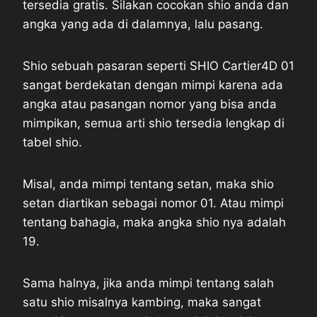
tersedia gratis. Silakan cocokan shio anda dan
angka yang ada di dalamnya, lalu pasang.
Shio sebuah pasaran seperti SHIO Cartier4D 01
sangat berdekatan dengan mimpi karena ada
angka atau pasangan nomor yang bisa anda
mimpikan, semua arti shio tersedia lengkap di
tabel shio.
Misal, anda mimpi tentang setan, maka shio
setan diartikan sebagai nomor 01. Atau mimpi
tentang bahagia, maka angka shio nya adalah
19.
Sama halnya, jika anda mimpi tentang salah
satu shio misalnya kambing, maka sangat