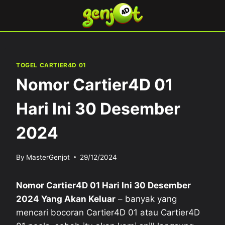
Skip
to
content
TOGEL CARTIER4D 01
Nomor Cartier4D 01
Hari Ini 30 Desember
2024
By
MasterGenjot
29/12/2024
Nomor Cartier4D 01 Hari Ini 30 Desember
2024 Yang Akan Keluar
– banyak yang
mencari bocoran Cartier4D 01 atau Cartier4D