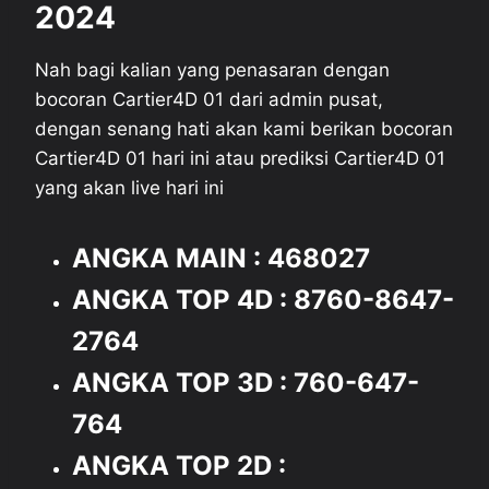
2024
Nah bagi kalian yang penasaran dengan
bocoran Cartier4D 01 dari admin pusat,
dengan senang hati akan kami berikan bocoran
Cartier4D 01 hari ini atau prediksi Cartier4D 01
yang akan live hari ini
ANGKA MAIN : 468027
ANGKA TOP 4D : 8760-8647-
2764
ANGKA TOP 3D : 760-647-
764
ANGKA TOP 2D :