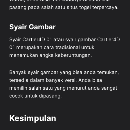
pasang pada salah satu situs togel terpercaya.
Syair Gambar
Syair Cartier4D 01 atau syair gambar Cartier4D
01 merupakan cara tradisional untuk
menemukan angka keberuntungan.
Banyak syair gambar yang bisa anda temukan,
tersedia dalam banyak versi. Anda bisa
memilih salah satu yang menurut anda sangat
cocok untuk dipasang.
Kesimpulan