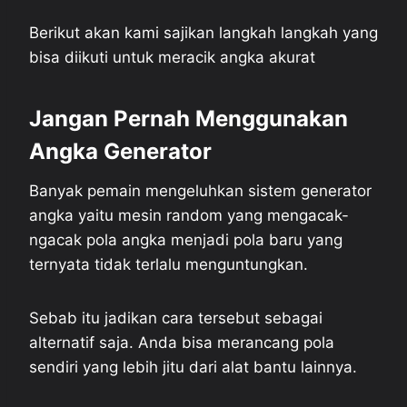
Berikut akan kami sajikan langkah langkah yang
bisa diikuti untuk meracik angka akurat
Jangan Pernah Menggunakan
Angka Generator
Banyak pemain mengeluhkan sistem generator
angka yaitu mesin random yang mengacak-
ngacak pola angka menjadi pola baru yang
ternyata tidak terlalu menguntungkan.
Sebab itu jadikan cara tersebut sebagai
alternatif saja. Anda bisa merancang pola
sendiri yang lebih jitu dari alat bantu lainnya.