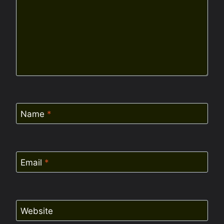
Name
*
Email
*
Website