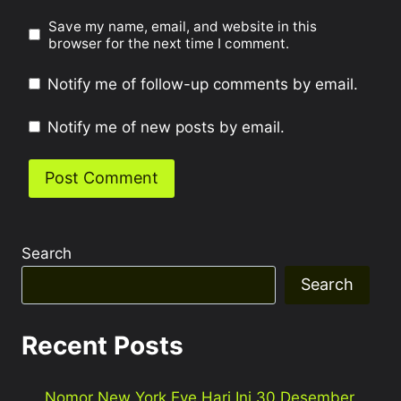
Save my name, email, and website in this
browser for the next time I comment.
Notify me of follow-up comments by email.
Notify me of new posts by email.
Search
Search
Recent Posts
Nomor New York Eve Hari Ini 30 Desember