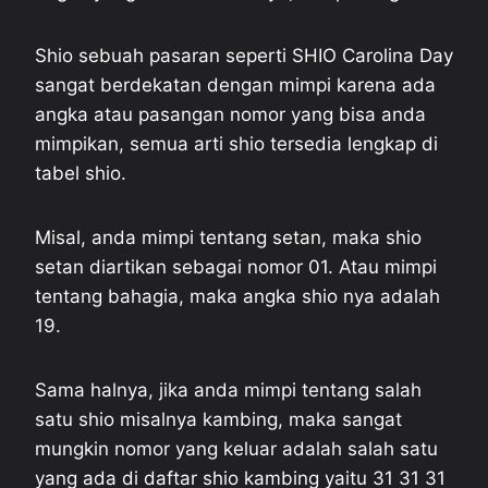
Shio sebuah pasaran seperti SHIO Carolina Day
sangat berdekatan dengan mimpi karena ada
angka atau pasangan nomor yang bisa anda
mimpikan, semua arti shio tersedia lengkap di
tabel shio.
Misal, anda mimpi tentang setan, maka shio
setan diartikan sebagai nomor 01. Atau mimpi
tentang bahagia, maka angka shio nya adalah
19.
Sama halnya, jika anda mimpi tentang salah
satu shio misalnya kambing, maka sangat
mungkin nomor yang keluar adalah salah satu
yang ada di daftar shio kambing yaitu 31 31 31