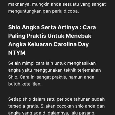
maknanya, mungkin anda sesuatu yang sangat
menguntungkan dan perlu dicoba.
Shio Angka Serta Artinya : Cara
Paling Praktis Untuk Menebak
Angka Keluaran Carolina Day
NTYM
Selain mimpi cara lain untuk menghasilkan
angka yaitu menggunakan teknik terjemahan
Shio. Cara ini sangat praktis, namun anda
butuh ketelitian.
Setiap shio dalam satu periode tahunan sudah
tersedia gratis. Silakan cocokan shio anda dan
angka yang ada di dalamnya, lalu pasang.