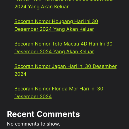
2024 Yang Akan Keluar
Bocoran Nomor Hougang Hari Ini 30
Desember 2024 Yang Akan Keluar
Bocoran Nomor Toto Macau 4D Hari Ini 30
Desember 2024 Yang Akan Keluar
Bocoran Nomor Japan Hari Ini 30 Desember
2024
Bocoran Nomor Florida Mor Hari Ini 30
Desember 2024
Recent Comments
No comments to show.