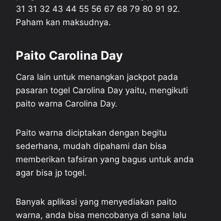
31 31 32 43 44 55 56 67 68 79 80 91 92.
Paham kan maksudnya.
Paito Carolina Day
Cara lain untuk menangkan jackpot pada
pasaran togel Carolina Day yaitu, mengikuti
paito warna Carolina Day.
Paito warna diciptakan dengan begitu
sederhana, mudah dipahami dan bisa
memberikan tafsiran yang bagus untuk anda
agar bisa jp togel.
Banyak aplikasi yang menyediakan paito
warna, anda bisa mencobanya di sana lalu