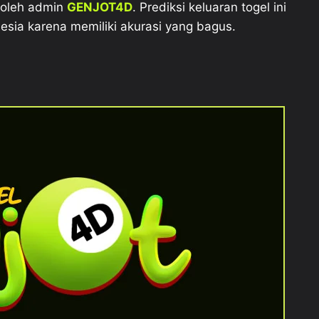
n oleh admin
GENJOT4D
. Prediksi keluaran togel ini
esia karena memiliki akurasi yang bagus.