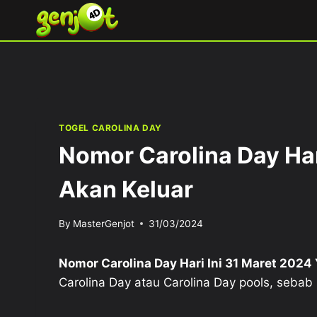
Skip
to
content
TOGEL CAROLINA DAY
Nomor Carolina Day Har
Akan Keluar
By
MasterGenjot
31/03/2024
Nomor Carolina Day Hari Ini 31 Maret 2024
Carolina Day atau Carolina Day pools, sebab 