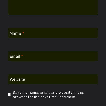
Name
*
Email
*
Website
Save my name, email, and website in this
browser for the next time I comment.