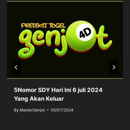
5Nomor SDY Hari Ini 6 juli 2024
Yang Akan Keluar
By
MasterGenjot
05/07/2024