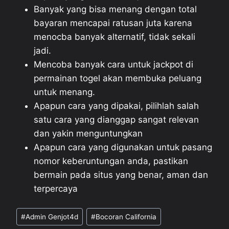
Banyak yang bisa menang dengan total
bayaran mencapai ratusan juta karena
menocba banyak alternatif, tidak sekali
jadi.
Mencoba banyak cara untuk jackpot di
permainan togel akan membuka peluang
untuk menang.
Apapun cara yang dipakai, pilihlah salah
satu cara yang dianggap sangat relevan
dan yakin menguntungkan
Apapun cara yang digunakan untuk pasang
nomor keberuntungan anda, pastikan
bermain pada situs yang benar, aman dan
terpercaya
Post
#
Admin Genjot4d
#
Bocoran California
Tags: