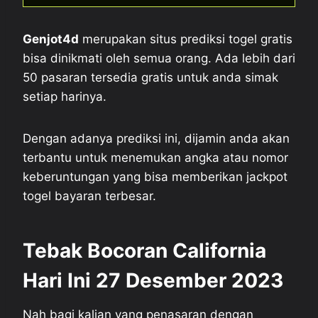
Genjot4d
merupakan situs prediksi togel gratis
bisa dinikmati oleh semua orang. Ada lebih dari
50 pasaran tersedia gratis untuk anda simak
setiap harinya.
Dengan adanya prediksi ini, dijamin anda akan
terbantu untuk menemukan angka atau nomor
keberuntungan yang bisa memberikan jackpot
togel bayaran terbesar.
Tebak Bocoran California
Hari Ini 27 Desember 2023
Nah bagi kalian yang penasaran dengan