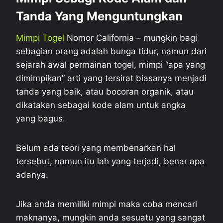
Tanda Yang Menguntungkan
Mimpi Togel
Nomor California – mungkin bagi
sebagian orang adalah bunga tidur, namun dari
sejarah awal permainan togel, mimpi “apa yang
dimimpikan” arti yang tersirat biasanya menjadi
tanda yang baik, atau bocoran organik, atau
dikatakan sebagai kode alam untuk angka
yang bagus.
Belum ada teori yang membenarkan hal
tersebut, namun itu lah yang terjadi, benar apa
adanya.
Jika anda memiliki mimpi maka coba mencari
maknanya, mungkin anda sesuatu yang sangat