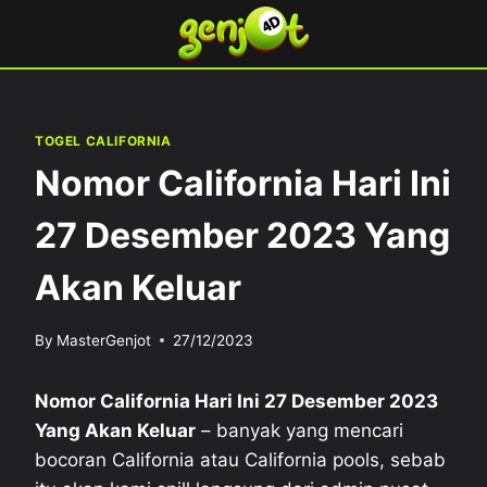
Skip
to
content
TOGEL CALIFORNIA
Nomor California Hari Ini
27 Desember 2023 Yang
Akan Keluar
By
MasterGenjot
27/12/2023
Nomor California Hari Ini 27 Desember 2023
Yang Akan Keluar
– banyak yang mencari
bocoran California atau California pools, sebab