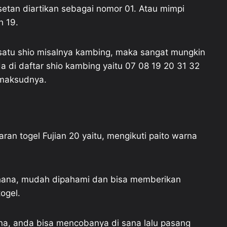
setan diartikan sebagai nomor 01. Atau mimpi
h 19.
 satu shio misalnya kambing, maka sangat mungkin
a di daftar shio kambing yaitu 07 08 19 20 31 32
 maksudnya.
an togel Fujian 20 yaitu, mengikuti paito warna
rhana, mudah dipahami dan bisa memberikan
ogel.
na, anda bisa mencobanya di sana lalu pasang