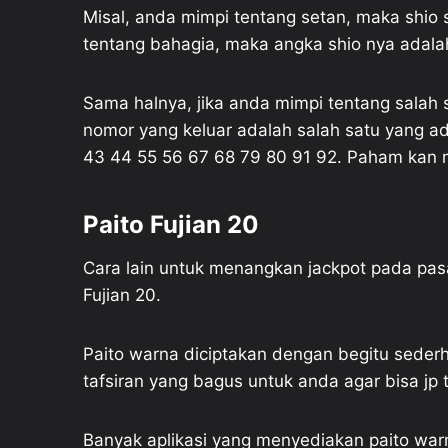
Misal, anda mimpi tentang setan, maka shio 
tentang bahagia, maka angka shio nya adala
Sama halnya, jika anda mimpi tentang salah
nomor yang keluar adalah salah satu yang ad
43 44 55 56 67 68 79 80 91 92. Paham kan
Paito Fujian 20
Cara lain untuk menangkan jackpot pada pasar
Fujian 20.
Paito warna diciptakan dengan begitu sede
tafsiran yang bagus untuk anda agar bisa jp t
Banyak aplikasi yang menyediakan paito war