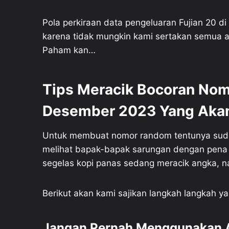
Pola perkiraan data pengeluaran Fujian 20 d
karena tidak mungkin kami sertakan semua a
Paham kan…
Tips Meracik Bocoran
Nomo
Desember 2023 Yang Akan
Untuk membuat nomor random tentunya suda
melihat bapak-bapak sarungan dengan pena d
segelas kopi panas sedang meracik angka, nah 
Berikut akan kami sajikan langkah langkah ya
Jangan Pernah Menggunakan 