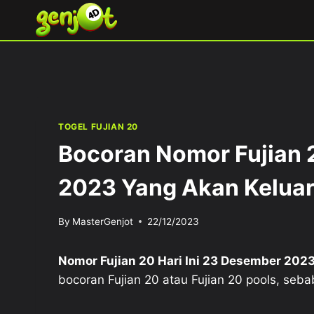
Skip
to
content
TOGEL FUJIAN 20
Bocoran Nomor Fujian 2
2023 Yang Akan Kelua
By
MasterGenjot
22/12/2023
Nomor Fujian 20 Hari Ini 23 Desember 202
bocoran Fujian 20 atau Fujian 20 pools, sebab