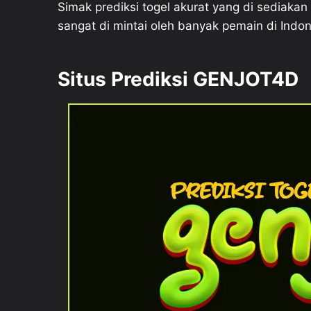
Simak prediksi togel akurat yang di sediaka
sangat di mintai oleh banyak pemain di Indon
Situs Prediksi GENJOT4D