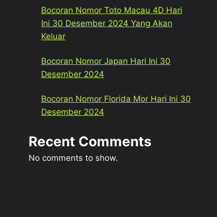
Bocoran Nomor Toto Macau 4D Hari
Ini 30 Desember 2024 Yang Akan
Keluar
Bocoran Nomor Japan Hari Ini 30
Desember 2024
Bocoran Nomor Florida Mor Hari Ini 30
Desember 2024
Recent Comments
No comments to show.