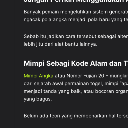
Banyak pemain mengeluhkan sistem generat
ngacak pola angka menjadi pola baru yang te
Sebab itu jadikan cara tersebut sebagai alte
lebih jitu dari alat bantu lainnya.
Mimpi Sebagi Kode Alam dan 
Mimpi Angka
atau Nomor Fujian 20 – mungkin
dari sejarah awal permainan togel, mimpi “ap
menjadi tanda yang baik, atau bocoran organ
yang bagus.
Belum ada teori yang membenarkan hal terseb