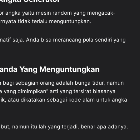
or angka yaitu mesin random yang mengacak-
rnyata tidak terlalu menguntungkan.
rnatif saja. Anda bisa merancang pola sendiri yang
Tanda Yang Menguntungkan
 bagi sebagian orang adalah bunga tidur, namun
a yang dimimpikan” arti yang tersirat biasanya
ik, atau dikatakan sebagai kode alam untuk angka
ut, namun itu lah yang terjadi, benar apa adanya.