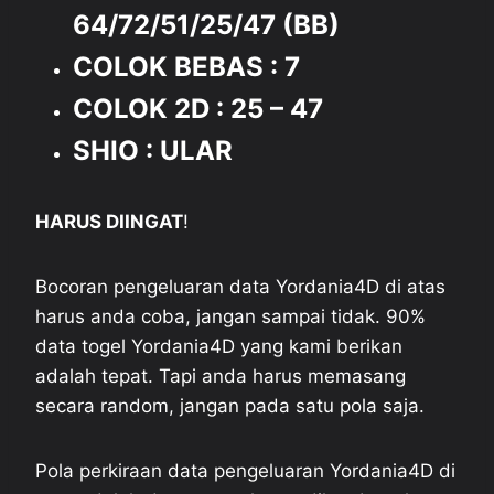
64/72/51/25/47 (BB)
COLOK BEBAS : 7
COLOK 2D : 25 – 47
SHIO : ULAR
HARUS DIINGAT
!
Bocoran pengeluaran data Yordania4D di atas
harus anda coba, jangan sampai tidak. 90%
data togel Yordania4D yang kami berikan
adalah tepat. Tapi anda harus memasang
secara random, jangan pada satu pola saja.
Pola perkiraan data pengeluaran Yordania4D di