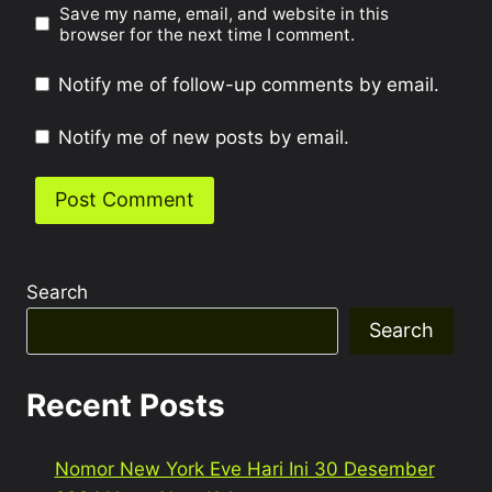
Save my name, email, and website in this
browser for the next time I comment.
Notify me of follow-up comments by email.
Notify me of new posts by email.
Search
Search
Recent Posts
Nomor New York Eve Hari Ini 30 Desember