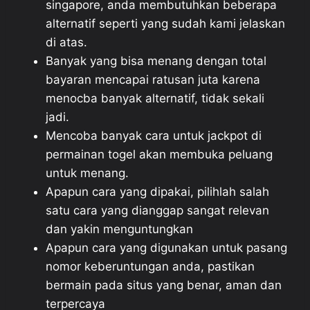
singapore, anda membutuhkan beberapa
alternatif seperti yang sudah kami jelaskan
di atas.
Banyak yang bisa menang dengan total
bayaran mencapai ratusan juta karena
menocba banyak alternatif, tidak sekali
jadi.
Mencoba banyak cara untuk jackpot di
permainan togel akan membuka peluang
untuk menang.
Apapun cara yang dipakai, pilihlah salah
satu cara yang dianggap sangat relevan
dan yakin menguntungkan
Apapun cara yang digunakan untuk pasang
nomor keberuntungan anda, pastikan
bermain pada situs yang benar, aman dan
terpercaya