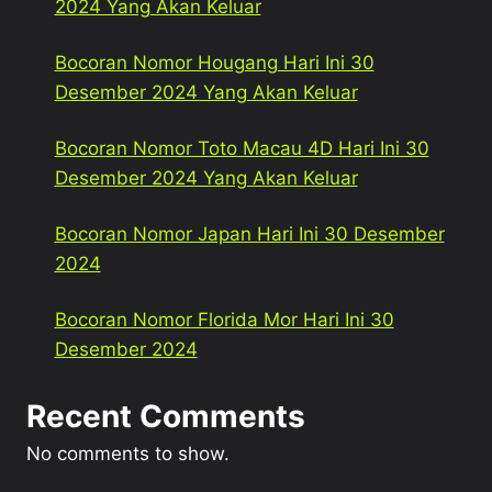
2024 Yang Akan Keluar
Bocoran Nomor Hougang Hari Ini 30
Desember 2024 Yang Akan Keluar
Bocoran Nomor Toto Macau 4D Hari Ini 30
Desember 2024 Yang Akan Keluar
Bocoran Nomor Japan Hari Ini 30 Desember
2024
Bocoran Nomor Florida Mor Hari Ini 30
Desember 2024
Recent Comments
No comments to show.