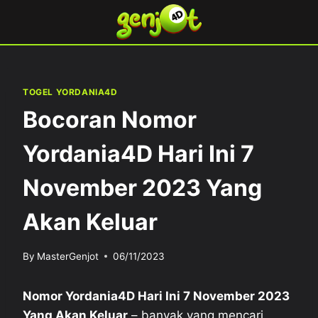
Skip
to
content
TOGEL YORDANIA4D
Bocoran Nomor
Yordania4D Hari Ini 7
November 2023 Yang
Akan Keluar
By
MasterGenjot
06/11/2023
Nomor Yordania4D Hari Ini 7 November 2023
Yang Akan Keluar
– banyak yang mencari