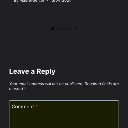
By
MasterGenjot
15/04/2024
Leave a Reply
Your email address will not be published.
Required fields are
marked
*
Comment
*