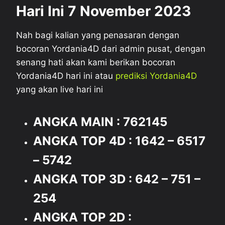
Hari Ini 7 November 2023
Nah bagi kalian yang penasaran dengan
bocoran Yordania4D dari admin pusat, dengan
senang hati akan kami berikan bocoran
Yordania4D hari ini atau
prediksi Yordania4D
yang akan live hari ini
ANGKA MAIN : 762145
ANGKA TOP 4D : 1642 – 6517
– 5742
ANGKA TOP 3D : 642 – 751 –
254
ANGKA TOP 2D :