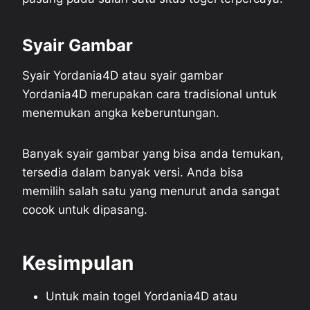
Syair Gambar
Syair Yordania4D atau syair gambar
Yordania4D merupakan cara tradisional untuk
menemukan angka keberuntungan.
Banyak syair gambar yang bisa anda temukan,
tersedia dalam banyak versi. Anda bisa
memilih salah satu yang menurut anda sangat
cocok untuk dipasang.
Kesimpulan
Untuk main togel Yordania4D atau