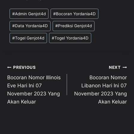
Post
#
Admin Genjot4d
#
Bocoran Yordania4D
Tags:
#
Data Yordania4D
#
Prediksi Genjot4d
#
Togel Genjot4d
#
Togel Yordania4D
Post
PREVIOUS
NEXT
Bocoran Nomor Illinois
Bocoran Nomor
navigation
Eve Hari Ini 07
Libanon Hari Ini 07
November 2023 Yang
November 2023 Yang
Akan Keluar
Akan Keluar