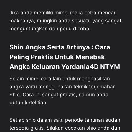
Jika anda memiliki mimpi maka coba mencari
maknanya, mungkin anda sesuatu yang sangat
menguntungkan dan perlu dicoba.
Shio Angka Serta Artinya : Cara
Paling Praktis Untuk Menebak
Angka Keluaran Yordania4D NTYM
Selain mimpi cara lain untuk menghasilkan
angka yaitu menggunakan teknik terjemahan
Shio. Cara ini sangat praktis, namun anda
butuh ketelitian.
Setiap shio dalam satu periode tahunan sudah
tersedia gratis. Silakan cocokan shio anda dan