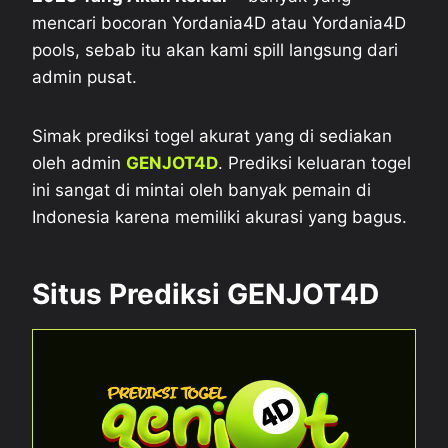
mencari bocoran Yordania4D atau Yordania4D
pools, sebab itu akan kami spill langsung dari
admin pusat.
Simak prediksi togel akurat yang di sediakan
oleh admin
GENJOT4D
. Prediksi keluaran togel
ini sangat di mintai oleh banyak pemain di
Indonesia karena memiliki akurasi yang bagus.
Situs Prediksi GENJOT4D