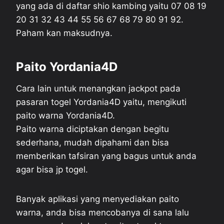
yang ada di daftar shio kambing yaitu 07 08 19
20 31 32 43 44 55 56 67 68 79 80 91 92.
Paham kan maksudnya.
Paito Yordania4D
Cara lain untuk menangkan jackpot pada
pasaran togel Yordania4D yaitu, mengikuti
paito warna Yordania4D.
Paito warna diciptakan dengan begitu
sederhana, mudah dipahami dan bisa
memberikan tafsiran yang bagus untuk anda
agar bisa jp togel.
Banyak aplikasi yang menyediakan paito
warna, anda bisa mencobanya di sana lalu