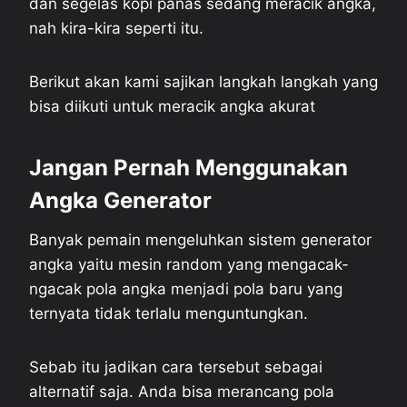
dan segelas kopi panas sedang meracik angka,
nah kira-kira seperti itu.
Berikut akan kami sajikan langkah langkah yang
bisa diikuti untuk meracik angka akurat
Jangan Pernah Menggunakan
Angka Generator
Banyak pemain mengeluhkan sistem generator
angka yaitu mesin random yang mengacak-
ngacak pola angka menjadi pola baru yang
ternyata tidak terlalu menguntungkan.
Sebab itu jadikan cara tersebut sebagai
alternatif saja. Anda bisa merancang pola