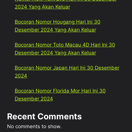
2024 Yang Akan Keluar
Bocoran Nomor Hougang Hari Ini 30
Desember 2024 Yang Akan Keluar
Bocoran Nomor Toto Macau 4D Hari Ini 30
Desember 2024 Yang Akan Keluar
Bocoran Nomor Japan Hari Ini 30 Desember
2024
Bocoran Nomor Florida Mor Hari Ini 30
Desember 2024
Recent Comments
No comments to show.