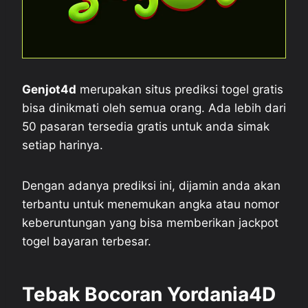
Genjot4d
merupakan situs prediksi togel gratis
bisa dinikmati oleh semua orang. Ada lebih dari
50 pasaran tersedia gratis untuk anda simak
setiap harinya.
Dengan adanya prediksi ini, dijamin anda akan
terbantu untuk menemukan angka atau nomor
keberuntungan yang bisa memberikan jackpot
togel bayaran terbesar.
Tebak Bocoran Yordania4D